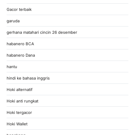
Gacor terbaik
garuda
gerhana matahari cincin 26 desember
habanero BCA
habanero Dana
hantu
hindi ke bahasa inggris
Hoki alternatif
Hoki anti rungkat
Hoki tergacor
Hoki Wallet