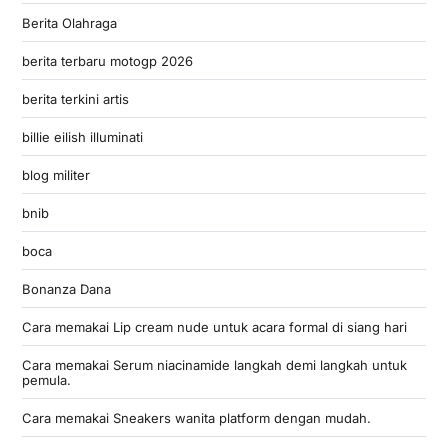
Berita Olahraga
berita terbaru motogp 2026
berita terkini artis
billie eilish illuminati
blog militer
bnib
boca
Bonanza Dana
Cara memakai Lip cream nude untuk acara formal di siang hari
Cara memakai Serum niacinamide langkah demi langkah untuk
pemula.
Cara memakai Sneakers wanita platform dengan mudah.