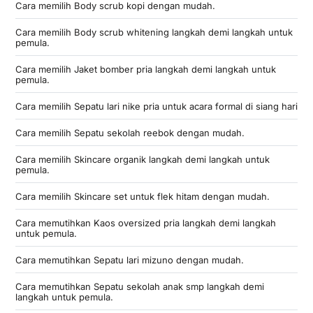
Cara memilih Body scrub kopi dengan mudah.
Cara memilih Body scrub whitening langkah demi langkah untuk
pemula.
Cara memilih Jaket bomber pria langkah demi langkah untuk
pemula.
Cara memilih Sepatu lari nike pria untuk acara formal di siang hari
Cara memilih Sepatu sekolah reebok dengan mudah.
Cara memilih Skincare organik langkah demi langkah untuk
pemula.
Cara memilih Skincare set untuk flek hitam dengan mudah.
Cara memutihkan Kaos oversized pria langkah demi langkah
untuk pemula.
Cara memutihkan Sepatu lari mizuno dengan mudah.
Cara memutihkan Sepatu sekolah anak smp langkah demi
langkah untuk pemula.