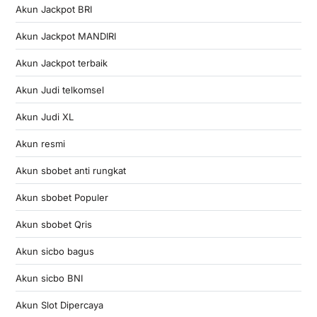
Akun Jackpot BRI
Akun Jackpot MANDIRI
Akun Jackpot terbaik
Akun Judi telkomsel
Akun Judi XL
Akun resmi
Akun sbobet anti rungkat
Akun sbobet Populer
Akun sbobet Qris
Akun sicbo bagus
Akun sicbo BNI
Akun Slot Dipercaya