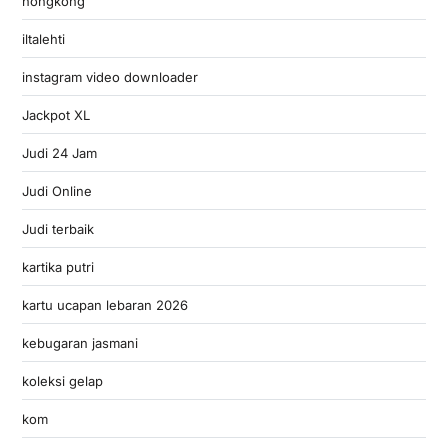
hongkong
iltalehti
instagram video downloader
Jackpot XL
Judi 24 Jam
Judi Online
Judi terbaik
kartika putri
kartu ucapan lebaran 2026
kebugaran jasmani
koleksi gelap
kom