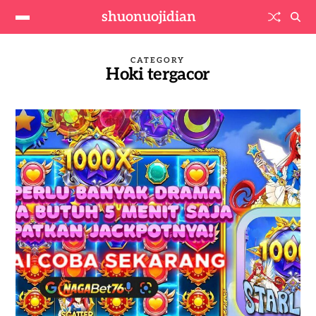
shuonuojidian
CATEGORY
Hoki tergacor