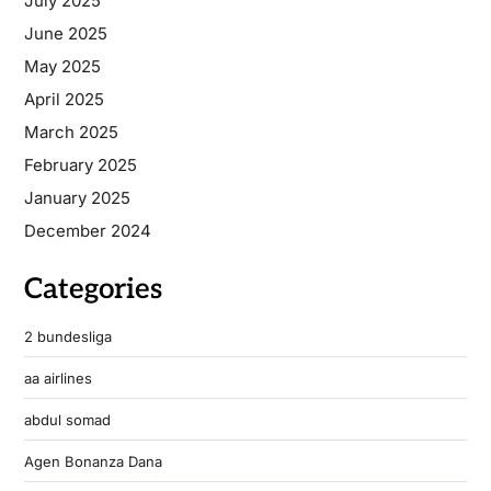
July 2025
June 2025
May 2025
April 2025
March 2025
February 2025
January 2025
December 2024
Categories
2 bundesliga
aa airlines
abdul somad
Agen Bonanza Dana