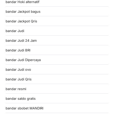
bandar Hoki alternatif
bandar Jackpot bagus
bandar Jackpot Qris
bandar Judi
bandar Judi 24 Jam
bandar Judi BRI
bandar Judi Dipercaya
bandar Judi ovo
bandar Judi Qris
bandar resmi
bandar saldo gratis
bandar sbobet MANDIRI