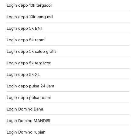
Login depo 10k tergacor
Login depo 10k uang asli
Login depo 5k BNI
Login depo 5k resmi
Login depo 5k saldo gratis
Login depo 5k tergacor
Login depo 5k XL
Login depo pulsa 24 Jam
Login depo pulsa resmi
Login Domino Dana
Login Domino MANDIRI
Login Domino rupiah