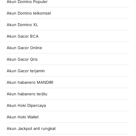
Akun Domino Populer
Akun Domino telkomsel
Akun Domino XL
Akun Gacor BCA
Akun Gacor Online
Akun Gacor Qris
Akun Gacor terjamin
Akun habanero MANDIRI
Akun habanero terjitu
Akun Hoki Dipercaya
Akun Hoki Wallet
Akun Jackpot anti rungkat