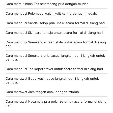
Cara memutihkan Tas selempang pria dengan mudah.
Cara mencuci Pelembab wajah kulit kering dengan mudah.
Cara mencuci Sandal selop pria untuk acara formal di siang hari
Cara mencuci Skincare remaja untuk acara formal di siang hari
Cara mencuci Sneakers korean style untuk acara formal di siang
hari
Cara mencuci Sneakers pria casual langkah demi langkah untuk
pemula.
Cara mencuci Tas koper travel untuk acara formal di siang hari
Cara merawat Body wash susu langkah demi langkah untuk
pemula.
Cara merawat Jam tangan anak dengan mudah.
Cara merawat Kacamata pria polarize untuk acara formal di siang
hari