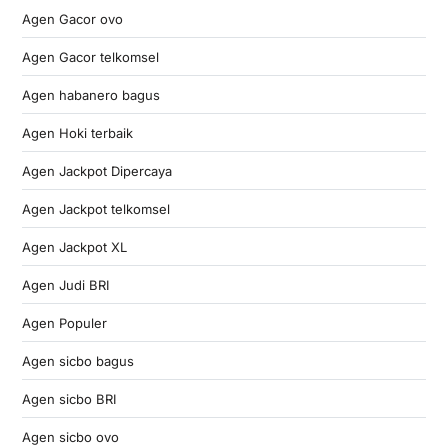
Agen Gacor ovo
Agen Gacor telkomsel
Agen habanero bagus
Agen Hoki terbaik
Agen Jackpot Dipercaya
Agen Jackpot telkomsel
Agen Jackpot XL
Agen Judi BRI
Agen Populer
Agen sicbo bagus
Agen sicbo BRI
Agen sicbo ovo