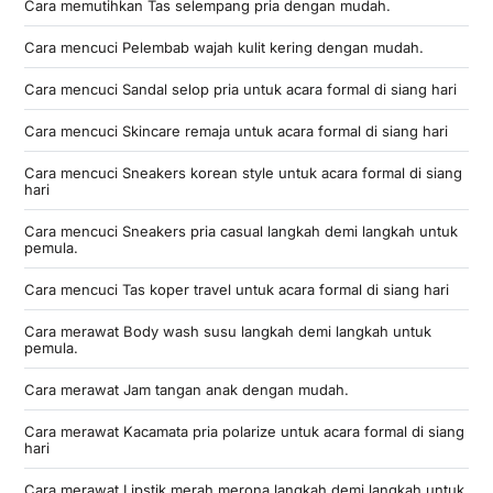
Cara memutihkan Tas selempang pria dengan mudah.
Cara mencuci Pelembab wajah kulit kering dengan mudah.
Cara mencuci Sandal selop pria untuk acara formal di siang hari
Cara mencuci Skincare remaja untuk acara formal di siang hari
Cara mencuci Sneakers korean style untuk acara formal di siang
hari
Cara mencuci Sneakers pria casual langkah demi langkah untuk
pemula.
Cara mencuci Tas koper travel untuk acara formal di siang hari
Cara merawat Body wash susu langkah demi langkah untuk
pemula.
Cara merawat Jam tangan anak dengan mudah.
Cara merawat Kacamata pria polarize untuk acara formal di siang
hari
Cara merawat Lipstik merah merona langkah demi langkah untuk