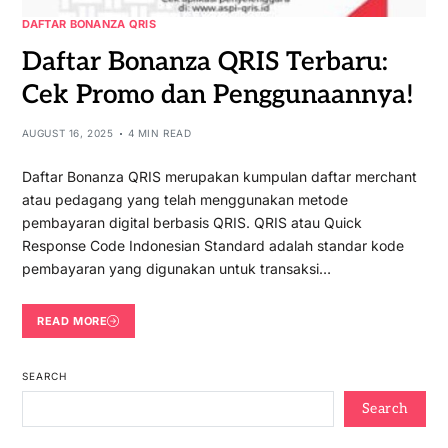
DAFTAR BONANZA QRIS
Daftar Bonanza QRIS Terbaru:
Cek Promo dan Penggunaannya!
AUGUST 16, 2025
4 MIN READ
Daftar Bonanza QRIS merupakan kumpulan daftar merchant
atau pedagang yang telah menggunakan metode
pembayaran digital berbasis QRIS. QRIS atau Quick
Response Code Indonesian Standard adalah standar kode
pembayaran yang digunakan untuk transaksi…
READ MORE
SEARCH
Search