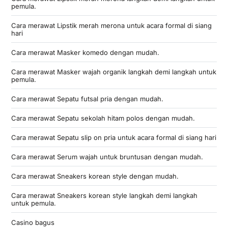
pemula.
Cara merawat Lipstik merah merona untuk acara formal di siang
hari
Cara merawat Masker komedo dengan mudah.
Cara merawat Masker wajah organik langkah demi langkah untuk
pemula.
Cara merawat Sepatu futsal pria dengan mudah.
Cara merawat Sepatu sekolah hitam polos dengan mudah.
Cara merawat Sepatu slip on pria untuk acara formal di siang hari
Cara merawat Serum wajah untuk bruntusan dengan mudah.
Cara merawat Sneakers korean style dengan mudah.
Cara merawat Sneakers korean style langkah demi langkah
untuk pemula.
Casino bagus