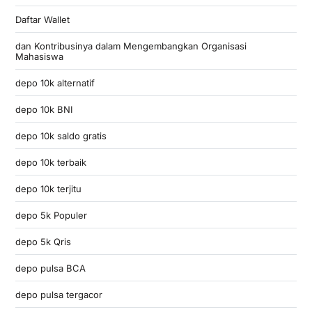
Daftar Wallet
dan Kontribusinya dalam Mengembangkan Organisasi
Mahasiswa
depo 10k alternatif
depo 10k BNI
depo 10k saldo gratis
depo 10k terbaik
depo 10k terjitu
depo 5k Populer
depo 5k Qris
depo pulsa BCA
depo pulsa tergacor