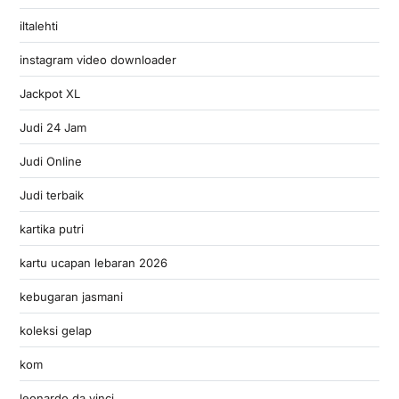
iltalehti
instagram video downloader
Jackpot XL
Judi 24 Jam
Judi Online
Judi terbaik
kartika putri
kartu ucapan lebaran 2026
kebugaran jasmani
koleksi gelap
kom
leonardo da vinci