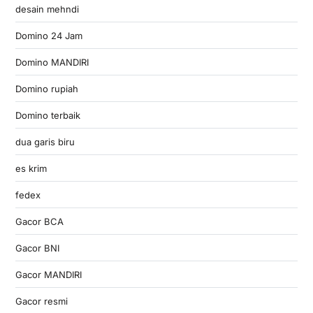
desain mehndi
Domino 24 Jam
Domino MANDIRI
Domino rupiah
Domino terbaik
dua garis biru
es krim
fedex
Gacor BCA
Gacor BNI
Gacor MANDIRI
Gacor resmi