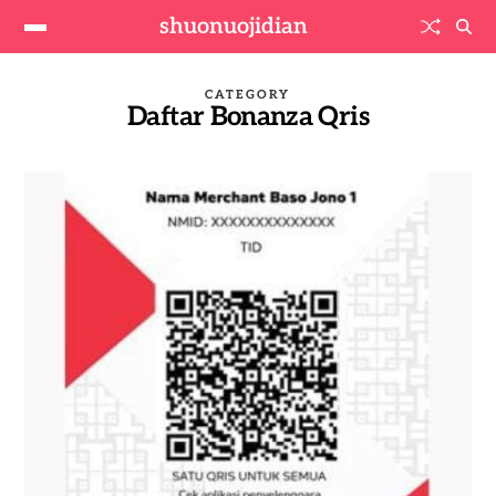
shuonuojidian
CATEGORY
Daftar Bonanza Qris