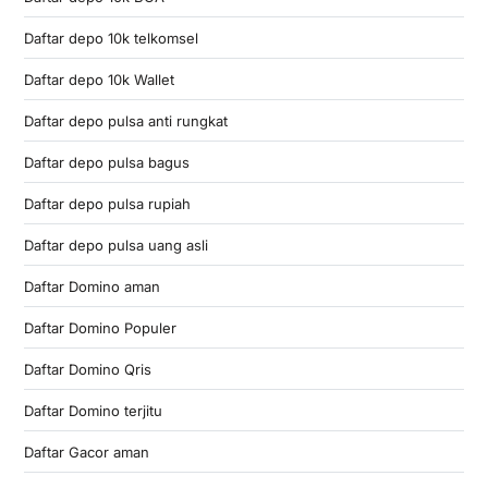
Daftar depo 10k telkomsel
Daftar depo 10k Wallet
Daftar depo pulsa anti rungkat
Daftar depo pulsa bagus
Daftar depo pulsa rupiah
Daftar depo pulsa uang asli
Daftar Domino aman
Daftar Domino Populer
Daftar Domino Qris
Daftar Domino terjitu
Daftar Gacor aman