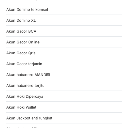
Akun Domino telkomsel
Akun Domino XL
Akun Gacor BCA
Akun Gacor Online
Akun Gacor Qris
Akun Gacor terjamin
Akun habanero MANDIRI
Akun habanero terjitu
Akun Hoki Dipercaya
Akun Hoki Wallet
Akun Jackpot anti rungkat