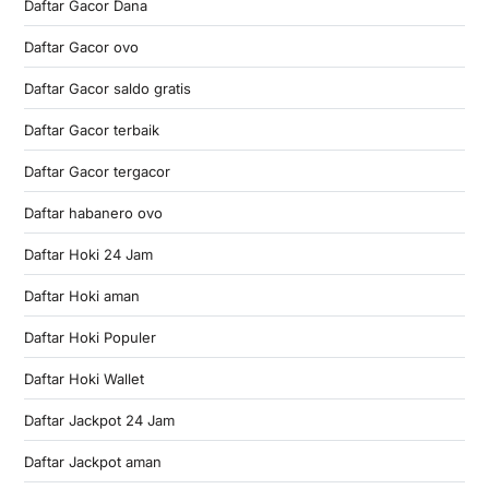
Daftar Gacor Dana
Daftar Gacor ovo
Daftar Gacor saldo gratis
Daftar Gacor terbaik
Daftar Gacor tergacor
Daftar habanero ovo
Daftar Hoki 24 Jam
Daftar Hoki aman
Daftar Hoki Populer
Daftar Hoki Wallet
Daftar Jackpot 24 Jam
Daftar Jackpot aman