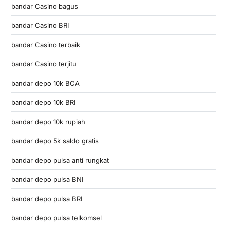
bandar Casino bagus
bandar Casino BRI
bandar Casino terbaik
bandar Casino terjitu
bandar depo 10k BCA
bandar depo 10k BRI
bandar depo 10k rupiah
bandar depo 5k saldo gratis
bandar depo pulsa anti rungkat
bandar depo pulsa BNI
bandar depo pulsa BRI
bandar depo pulsa telkomsel