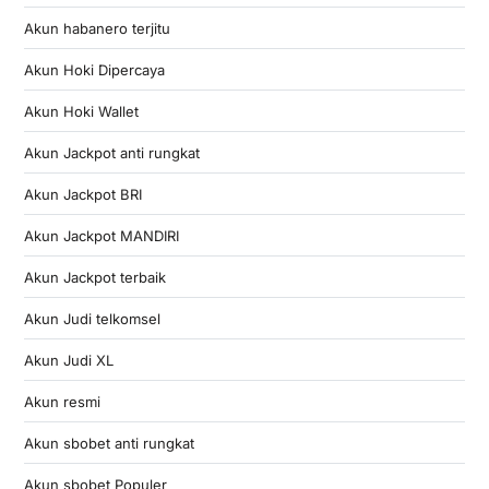
Akun habanero terjitu
Akun Hoki Dipercaya
Akun Hoki Wallet
Akun Jackpot anti rungkat
Akun Jackpot BRI
Akun Jackpot MANDIRI
Akun Jackpot terbaik
Akun Judi telkomsel
Akun Judi XL
Akun resmi
Akun sbobet anti rungkat
Akun sbobet Populer