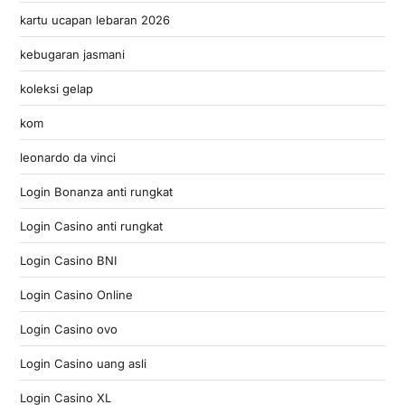
kartu ucapan lebaran 2026
kebugaran jasmani
koleksi gelap
kom
leonardo da vinci
Login Bonanza anti rungkat
Login Casino anti rungkat
Login Casino BNI
Login Casino Online
Login Casino ovo
Login Casino uang asli
Login Casino XL