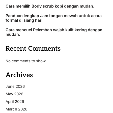
Cara memilih Body scrub kopi dengan mudah.
Panduan lengkap Jam tangan mewah untuk acara
formal di siang hari
Cara mencuci Pelembab wajah kulit kering dengan
mudah.
Recent Comments
No comments to show.
Archives
June 2026
May 2026
April 2026
March 2026