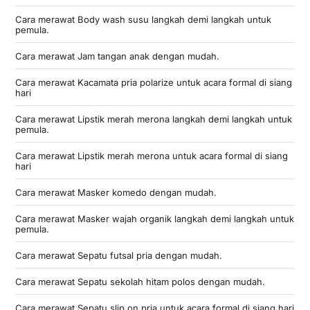
Cara merawat Body wash susu langkah demi langkah untuk
pemula.
Cara merawat Jam tangan anak dengan mudah.
Cara merawat Kacamata pria polarize untuk acara formal di siang
hari
Cara merawat Lipstik merah merona langkah demi langkah untuk
pemula.
Cara merawat Lipstik merah merona untuk acara formal di siang
hari
Cara merawat Masker komedo dengan mudah.
Cara merawat Masker wajah organik langkah demi langkah untuk
pemula.
Cara merawat Sepatu futsal pria dengan mudah.
Cara merawat Sepatu sekolah hitam polos dengan mudah.
Cara merawat Sepatu slip on pria untuk acara formal di siang hari