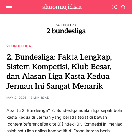
shuonuojidian
CATEGORY
2 bundesliga
2 BUNDESLIGA
2. Bundesliga: Fakta Lengkap,
Sistem Kompetisi, Klub Besar,
dan Alasan Liga Kasta Kedua
Jerman Ini Sangat Menarik
MAY 2, 2026
3 MIN READ
Apa Itu 2. Bundesliga? 2. Bundesliga adalah liga sepak bola
kasta kedua di Jerman yang berada tepat di bawah
:contentReference[oaicite:0]{index=0}. Kompetisi ini menjadi
salah satu liga paling kompetitif di Eropa karena berisi…