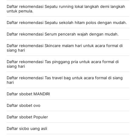
Daftar rekomendasi Sepatu running lokal langkah demi langkah
untuk pemula.
Daftar rekomendasi Sepatu sekolah hitam polos dengan mudah.
Daftar rekomendasi Serum pencerah wajah dengan mudah.
Daftar rekomendasi Skincare malam hari untuk acara formal di
siang hari
Daftar rekomendasi Tas pinggang pria untuk acara formal di
siang hari
Daftar rekomendasi Tas travel bag untuk acara formal di siang
hari
Daftar sbobet MANDIRI
Daftar sbobet ovo
Daftar sbobet Populer
Daftar sicbo uang asli