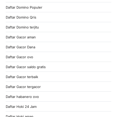
Daftar Domino Populer
Daftar Domino Qris
Daftar Domino terjitu
Daftar Gacor aman
Daftar Gacor Dana
Daftar Gacor ovo
Daftar Gacor saldo gratis
Daftar Gacor terbaik
Daftar Gacor tergacor
Daftar habanero ovo
Daftar Hoki 24 Jam
Daftar Hoki aman