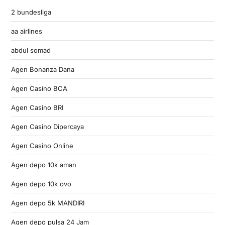
2 bundesliga
aa airlines
abdul somad
Agen Bonanza Dana
Agen Casino BCA
Agen Casino BRI
Agen Casino Dipercaya
Agen Casino Online
Agen depo 10k aman
Agen depo 10k ovo
Agen depo 5k MANDIRI
Agen depo pulsa 24 Jam