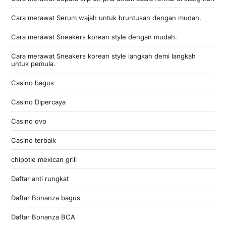
Cara merawat Serum wajah untuk bruntusan dengan mudah.
Cara merawat Sneakers korean style dengan mudah.
Cara merawat Sneakers korean style langkah demi langkah
untuk pemula.
Casino bagus
Casino Dipercaya
Casino ovo
Casino terbaik
chipotle mexican grill
Daftar anti rungkat
Daftar Bonanza bagus
Daftar Bonanza BCA