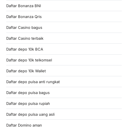
Daftar Bonanza BNI
Daftar Bonanza Qris
Daftar Casino bagus
Daftar Casino terbaik
Daftar depo 10k BCA
Daftar depo 10k telkomsel
Daftar depo 10k Wallet
Daftar depo pulsa anti rungkat
Daftar depo pulsa bagus
Daftar depo pulsa rupiah
Daftar depo pulsa uang asli
Daftar Domino aman