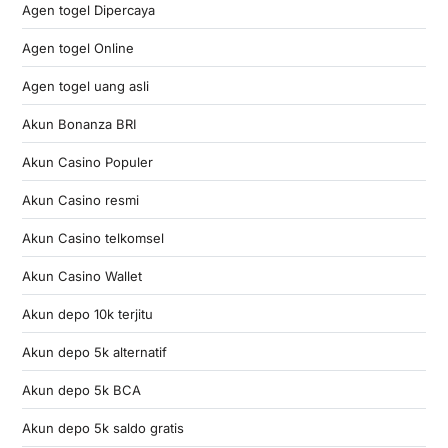
Agen togel Dipercaya
Agen togel Online
Agen togel uang asli
Akun Bonanza BRI
Akun Casino Populer
Akun Casino resmi
Akun Casino telkomsel
Akun Casino Wallet
Akun depo 10k terjitu
Akun depo 5k alternatif
Akun depo 5k BCA
Akun depo 5k saldo gratis