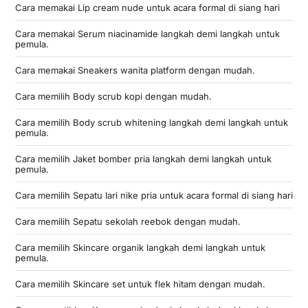
Cara memakai Lip cream nude untuk acara formal di siang hari
Cara memakai Serum niacinamide langkah demi langkah untuk
pemula.
Cara memakai Sneakers wanita platform dengan mudah.
Cara memilih Body scrub kopi dengan mudah.
Cara memilih Body scrub whitening langkah demi langkah untuk
pemula.
Cara memilih Jaket bomber pria langkah demi langkah untuk
pemula.
Cara memilih Sepatu lari nike pria untuk acara formal di siang hari
Cara memilih Sepatu sekolah reebok dengan mudah.
Cara memilih Skincare organik langkah demi langkah untuk
pemula.
Cara memilih Skincare set untuk flek hitam dengan mudah.