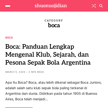
shuonuojidian
CATEGORY
boca
BOCA
Boca: Panduan Lengkap
Mengenal Klub, Sejarah, dan
Pesona Sepak Bola Argentina
MARCH 5, 2026
3 MIN READ
Apa Itu Boca? Boca, atau lebih dikenal sebagai Boca Juniors,
adalah salah satu klub sepak bola paling terkenal di
Argentina dan dunia. Didirikan pada tahun 1905 di Buenos
Aires, Boca telah menjadi…