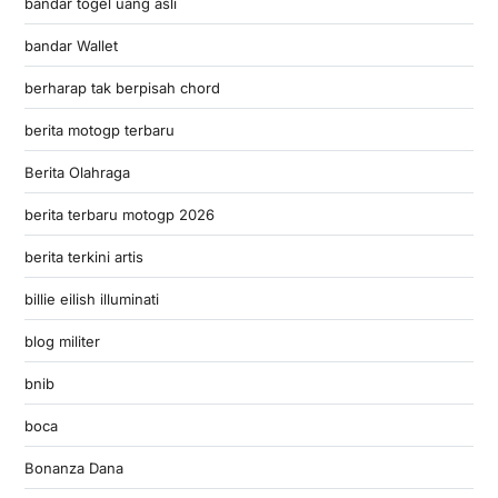
bandar togel uang asli
bandar Wallet
berharap tak berpisah chord
berita motogp terbaru
Berita Olahraga
berita terbaru motogp 2026
berita terkini artis
billie eilish illuminati
blog militer
bnib
boca
Bonanza Dana