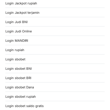
Login Jackpot rupiah
Login Jackpot terjamin
Login Judi BNI
Login Judi Online
Login MANDIRI
Login rupiah
Login sbobet
Login sbobet BNI
Login sbobet BRI
Login sbobet Dana
Login sbobet rupiah
Login sbobet saldo gratis