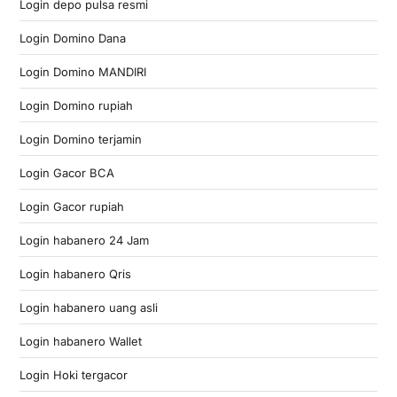
Login depo pulsa resmi
Login Domino Dana
Login Domino MANDIRI
Login Domino rupiah
Login Domino terjamin
Login Gacor BCA
Login Gacor rupiah
Login habanero 24 Jam
Login habanero Qris
Login habanero uang asli
Login habanero Wallet
Login Hoki tergacor