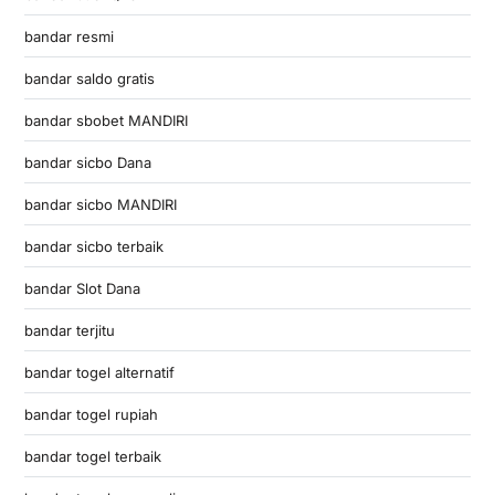
bandar resmi
bandar saldo gratis
bandar sbobet MANDIRI
bandar sicbo Dana
bandar sicbo MANDIRI
bandar sicbo terbaik
bandar Slot Dana
bandar terjitu
bandar togel alternatif
bandar togel rupiah
bandar togel terbaik