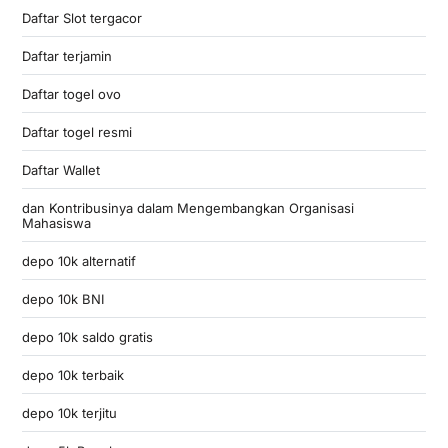
Daftar Slot tergacor
Daftar terjamin
Daftar togel ovo
Daftar togel resmi
Daftar Wallet
dan Kontribusinya dalam Mengembangkan Organisasi
Mahasiswa
depo 10k alternatif
depo 10k BNI
depo 10k saldo gratis
depo 10k terbaik
depo 10k terjitu