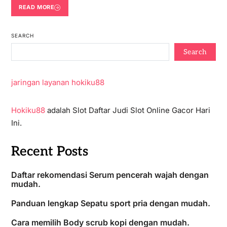
READ MORE
SEARCH
Search
jaringan layanan hokiku88
Hokiku88
adalah Slot Daftar Judi Slot Online Gacor Hari
Ini.
Recent Posts
Daftar rekomendasi Serum pencerah wajah dengan
mudah.
Panduan lengkap Sepatu sport pria dengan mudah.
Cara memilih Body scrub kopi dengan mudah.