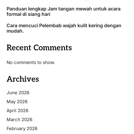
Panduan lengkap Jam tangan mewah untuk acara
formal di siang hari
Cara mencuci Pelembab wajah kulit kering dengan
mudah.
Recent Comments
No comments to show.
Archives
June 2026
May 2026
April 2026
March 2026
February 2026