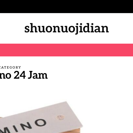
shuonuojidian
CATEGORY
no 24 Jam