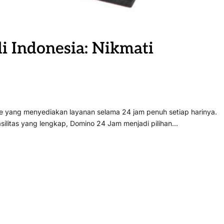
i Indonesia: Nikmati
e yang menyediakan layanan selama 24 jam penuh setiap harinya.
ilitas yang lengkap, Domino 24 Jam menjadi pilihan…