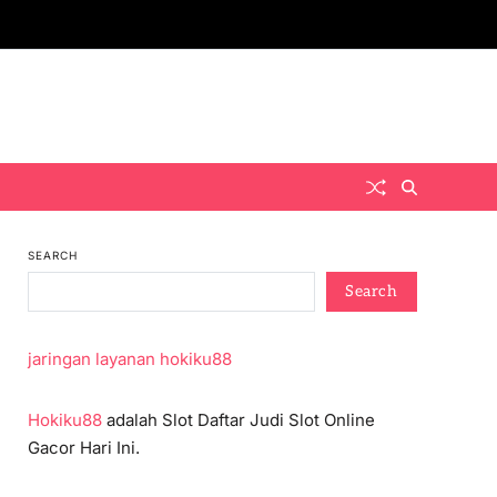
SEARCH
Search
jaringan layanan hokiku88
Hokiku88
adalah Slot Daftar Judi Slot Online
Gacor Hari Ini.