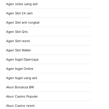
Agen sicbo uang asli
Agen Slot 24 Jam
Agen Slot anti rungkat
Agen Slot Qris
Agen Slot resmi
Agen Slot Wallet
Agen togel Dipercaya
Agen togel Online
Agen togel uang asli
Akun Bonanza BRI
Akun Casino Populer
Akun Casino resmi