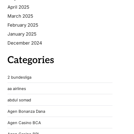
April 2025
March 2025
February 2025
January 2025
December 2024
Categories
2 bundesliga
aa airlines
abdul somad
Agen Bonanza Dana
Agen Casino BCA
Agen Casino BRI