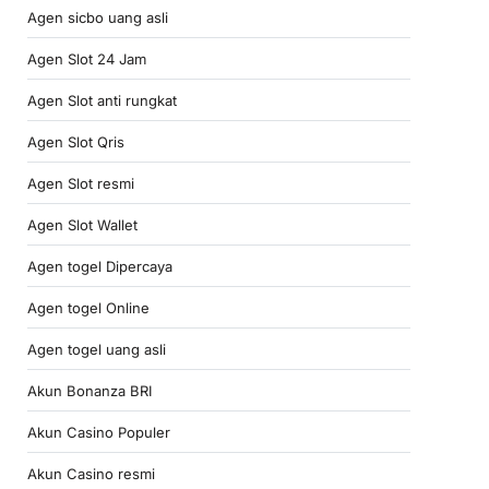
Agen sicbo uang asli
Agen Slot 24 Jam
Agen Slot anti rungkat
Agen Slot Qris
Agen Slot resmi
Agen Slot Wallet
Agen togel Dipercaya
Agen togel Online
Agen togel uang asli
Akun Bonanza BRI
Akun Casino Populer
Akun Casino resmi