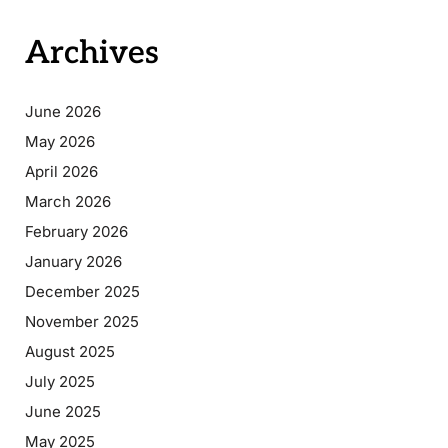
Archives
June 2026
May 2026
April 2026
March 2026
February 2026
January 2026
December 2025
November 2025
August 2025
July 2025
June 2025
May 2025