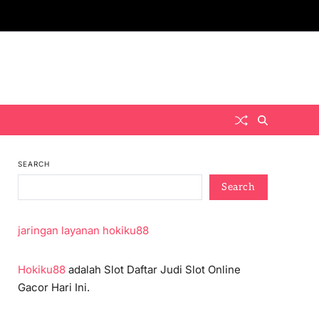
SEARCH
Search
jaringan layanan hokiku88
Hokiku88
adalah Slot Daftar Judi Slot Online
Gacor Hari Ini.