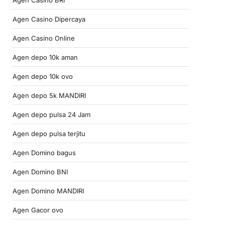
Agen Casino Dipercaya
Agen Casino Online
Agen depo 10k aman
Agen depo 10k ovo
Agen depo 5k MANDIRI
Agen depo pulsa 24 Jam
Agen depo pulsa terjitu
Agen Domino bagus
Agen Domino BNI
Agen Domino MANDIRI
Agen Gacor ovo