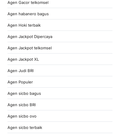
Agen Gacor telkomsel
Agen habanero bagus
Agen Hoki terbaik
Agen Jackpot Dipercaya
Agen Jackpot telkomsel
Agen Jackpot XL
Agen Judi BRI
Agen Populer
Agen sicbo bagus
Agen sicbo BRI
Agen sicbo ovo
Agen sicbo terbaik