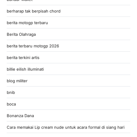
berharap tak berpisah chord
berita motogp terbaru
Berita Olahraga
berita terbaru motogp 2026
berita terkini artis
billie eilish illuminati
blog militer
bnib
boca
Bonanza Dana
Cara memakai Lip cream nude untuk acara formal di siang hari