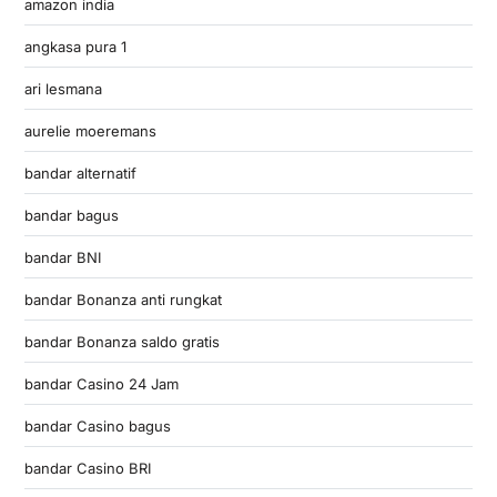
amazon india
angkasa pura 1
ari lesmana
aurelie moeremans
bandar alternatif
bandar bagus
bandar BNI
bandar Bonanza anti rungkat
bandar Bonanza saldo gratis
bandar Casino 24 Jam
bandar Casino bagus
bandar Casino BRI