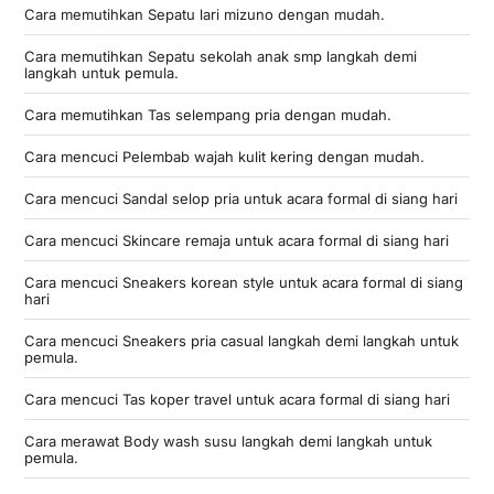
Cara memutihkan Sepatu lari mizuno dengan mudah.
Cara memutihkan Sepatu sekolah anak smp langkah demi
langkah untuk pemula.
Cara memutihkan Tas selempang pria dengan mudah.
Cara mencuci Pelembab wajah kulit kering dengan mudah.
Cara mencuci Sandal selop pria untuk acara formal di siang hari
Cara mencuci Skincare remaja untuk acara formal di siang hari
Cara mencuci Sneakers korean style untuk acara formal di siang
hari
Cara mencuci Sneakers pria casual langkah demi langkah untuk
pemula.
Cara mencuci Tas koper travel untuk acara formal di siang hari
Cara merawat Body wash susu langkah demi langkah untuk
pemula.