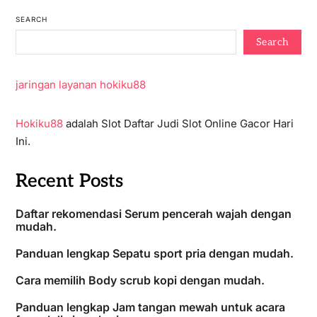
SEARCH
Search
jaringan layanan hokiku88
Hokiku88
adalah Slot Daftar Judi Slot Online Gacor Hari
Ini.
Recent Posts
Daftar rekomendasi Serum pencerah wajah dengan
mudah.
Panduan lengkap Sepatu sport pria dengan mudah.
Cara memilih Body scrub kopi dengan mudah.
Panduan lengkap Jam tangan mewah untuk acara