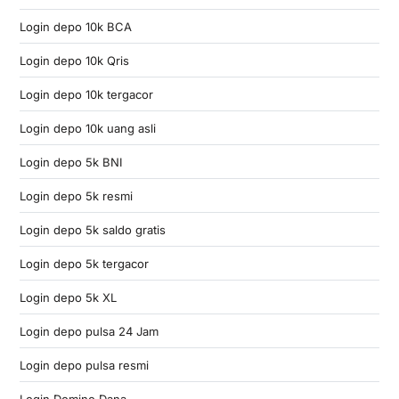
Login depo 10k BCA
Login depo 10k Qris
Login depo 10k tergacor
Login depo 10k uang asli
Login depo 5k BNI
Login depo 5k resmi
Login depo 5k saldo gratis
Login depo 5k tergacor
Login depo 5k XL
Login depo pulsa 24 Jam
Login depo pulsa resmi
Login Domino Dana