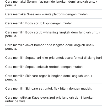
Cara memakai Serum niacinamide langkah demi langkah untuk
pemula.
Cara memakai Sneakers wanita platform dengan mudah.
Cara memilih Body scrub kopi dengan mudah.
Cara memilih Body scrub whitening langkah demi langkah untuk
pemula.
Cara memilih Jaket bomber pria langkah demi langkah untuk
pemula.
Cara memilih Sepatu lari nike pria untuk acara formal di siang hari
Cara memilih Sepatu sekolah reebok dengan mudah.
Cara memilih Skincare organik langkah demi langkah untuk
pemula.
Cara memilih Skincare set untuk flek hitam dengan mudah.
Cara memutihkan Kaos oversized pria langkah demi langkah
untuk pemula.