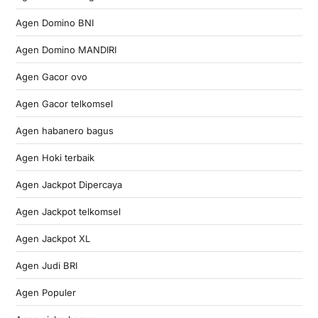
Agen Domino BNI
Agen Domino MANDIRI
Agen Gacor ovo
Agen Gacor telkomsel
Agen habanero bagus
Agen Hoki terbaik
Agen Jackpot Dipercaya
Agen Jackpot telkomsel
Agen Jackpot XL
Agen Judi BRI
Agen Populer