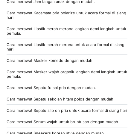
Cara merawat Jam tangan anak dengan mudah.
Cara merawat Kacamata pria polarize untuk acara formal di siang
hari
Cara merawat Lipstik merah merona langkah demi langkah untuk
pemula.
Cara merawat Lipstik merah merona untuk acara formal di siang
hari
Cara merawat Masker komedo dengan mudah.
Cara merawat Masker wajah organik langkah demi langkah untuk
pemula.
Cara merawat Sepatu futsal pria dengan mudah.
Cara merawat Sepatu sekolah hitam polos dengan mudah.
Cara merawat Sepatu slip on pria untuk acara formal di siang hari
Cara merawat Serum wajah untuk bruntusan dengan mudah.
Cara merawat Sneakers korean style dengan mudah.