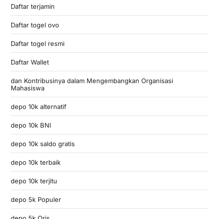
Daftar terjamin
Daftar togel ovo
Daftar togel resmi
Daftar Wallet
dan Kontribusinya dalam Mengembangkan Organisasi
Mahasiswa
depo 10k alternatif
depo 10k BNI
depo 10k saldo gratis
depo 10k terbaik
depo 10k terjitu
depo 5k Populer
depo 5k Qris