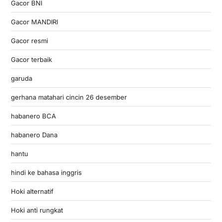
Gacor BNI
Gacor MANDIRI
Gacor resmi
Gacor terbaik
garuda
gerhana matahari cincin 26 desember
habanero BCA
habanero Dana
hantu
hindi ke bahasa inggris
Hoki alternatif
Hoki anti rungkat