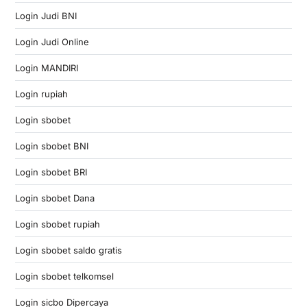
Login Judi BNI
Login Judi Online
Login MANDIRI
Login rupiah
Login sbobet
Login sbobet BNI
Login sbobet BRI
Login sbobet Dana
Login sbobet rupiah
Login sbobet saldo gratis
Login sbobet telkomsel
Login sicbo Dipercaya