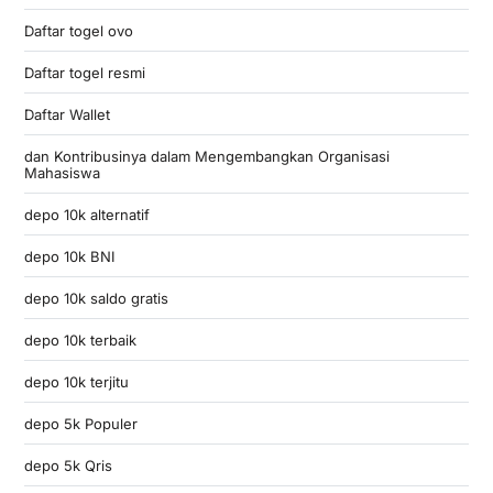
Daftar togel ovo
Daftar togel resmi
Daftar Wallet
dan Kontribusinya dalam Mengembangkan Organisasi
Mahasiswa
depo 10k alternatif
depo 10k BNI
depo 10k saldo gratis
depo 10k terbaik
depo 10k terjitu
depo 5k Populer
depo 5k Qris