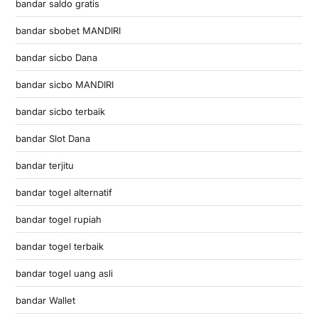
bandar saldo gratis
bandar sbobet MANDIRI
bandar sicbo Dana
bandar sicbo MANDIRI
bandar sicbo terbaik
bandar Slot Dana
bandar terjitu
bandar togel alternatif
bandar togel rupiah
bandar togel terbaik
bandar togel uang asli
bandar Wallet