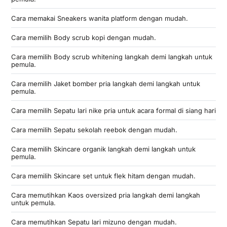
Cara memakai Sneakers wanita platform dengan mudah.
Cara memilih Body scrub kopi dengan mudah.
Cara memilih Body scrub whitening langkah demi langkah untuk
pemula.
Cara memilih Jaket bomber pria langkah demi langkah untuk
pemula.
Cara memilih Sepatu lari nike pria untuk acara formal di siang hari
Cara memilih Sepatu sekolah reebok dengan mudah.
Cara memilih Skincare organik langkah demi langkah untuk
pemula.
Cara memilih Skincare set untuk flek hitam dengan mudah.
Cara memutihkan Kaos oversized pria langkah demi langkah
untuk pemula.
Cara memutihkan Sepatu lari mizuno dengan mudah.