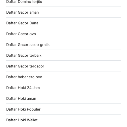
Daftar Domino terjitu
Daftar Gacor aman
Daftar Gacor Dana
Daftar Gacor ovo
Daftar Gacor saldo gratis
Daftar Gacor terbaik
Daftar Gacor tergacor
Daftar habanero ovo
Daftar Hoki 24 Jam
Daftar Hoki aman
Daftar Hoki Populer
Daftar Hoki Wallet