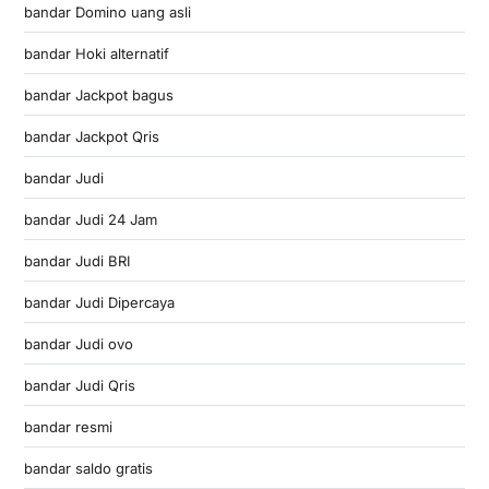
bandar Domino uang asli
bandar Hoki alternatif
bandar Jackpot bagus
bandar Jackpot Qris
bandar Judi
bandar Judi 24 Jam
bandar Judi BRI
bandar Judi Dipercaya
bandar Judi ovo
bandar Judi Qris
bandar resmi
bandar saldo gratis