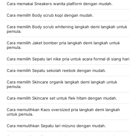
Cara memakai Sneakers wanita platform dengan mudah.
Cara memilih Body scrub kopi dengan mudah.
Cara memilih Body scrub whitening langkah demi langkah untuk
pemula.
Cara memilih Jaket bomber pria langkah demi langkah untuk
pemula.
Cara memilih Sepatu lari nike pria untuk acara formal di siang hari
Cara memilih Sepatu sekolah reebok dengan mudah.
Cara memilih Skincare organik langkah demi langkah untuk
pemula.
Cara memilih Skincare set untuk flek hitam dengan mudah.
Cara memutihkan Kaos oversized pria langkah demi langkah
untuk pemula.
Cara memutihkan Sepatu lari mizuno dengan mudah.