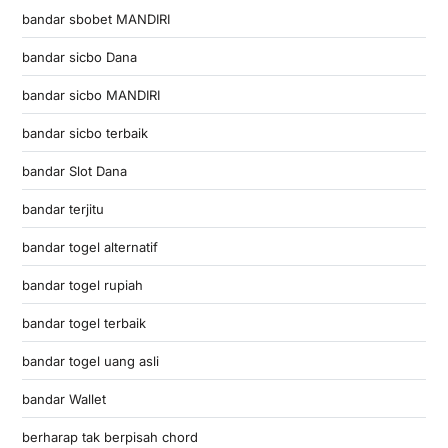
bandar sbobet MANDIRI
bandar sicbo Dana
bandar sicbo MANDIRI
bandar sicbo terbaik
bandar Slot Dana
bandar terjitu
bandar togel alternatif
bandar togel rupiah
bandar togel terbaik
bandar togel uang asli
bandar Wallet
berharap tak berpisah chord