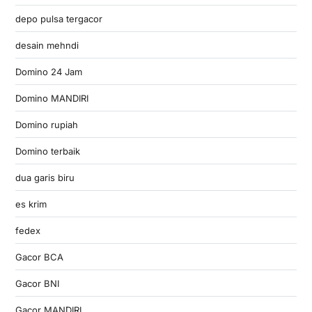
depo pulsa tergacor
desain mehndi
Domino 24 Jam
Domino MANDIRI
Domino rupiah
Domino terbaik
dua garis biru
es krim
fedex
Gacor BCA
Gacor BNI
Gacor MANDIRI