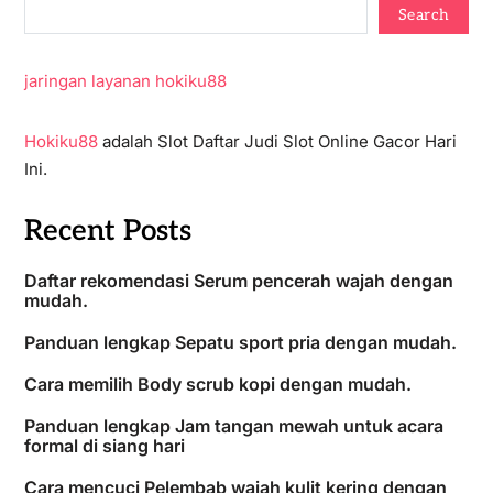
Search
jaringan layanan hokiku88
Hokiku88
adalah Slot Daftar Judi Slot Online Gacor Hari
Ini.
Recent Posts
Daftar rekomendasi Serum pencerah wajah dengan
mudah.
Panduan lengkap Sepatu sport pria dengan mudah.
Cara memilih Body scrub kopi dengan mudah.
Panduan lengkap Jam tangan mewah untuk acara
formal di siang hari
Cara mencuci Pelembab wajah kulit kering dengan