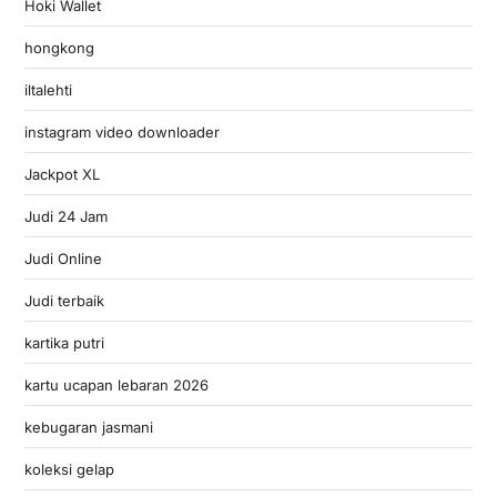
Hoki Wallet
hongkong
iltalehti
instagram video downloader
Jackpot XL
Judi 24 Jam
Judi Online
Judi terbaik
kartika putri
kartu ucapan lebaran 2026
kebugaran jasmani
koleksi gelap