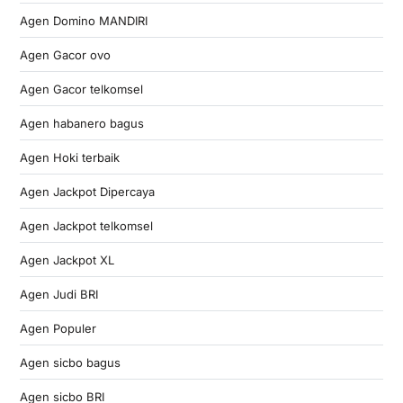
Agen Domino MANDIRI
Agen Gacor ovo
Agen Gacor telkomsel
Agen habanero bagus
Agen Hoki terbaik
Agen Jackpot Dipercaya
Agen Jackpot telkomsel
Agen Jackpot XL
Agen Judi BRI
Agen Populer
Agen sicbo bagus
Agen sicbo BRI