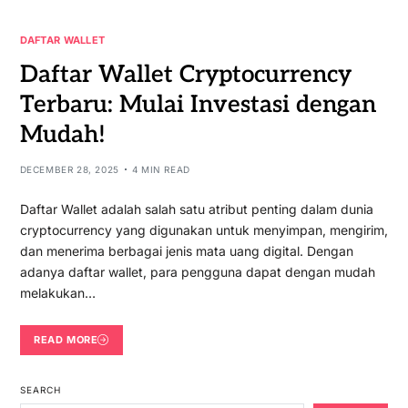
DAFTAR WALLET
Daftar Wallet Cryptocurrency
Terbaru: Mulai Investasi dengan
Mudah!
DECEMBER 28, 2025
4 MIN READ
Daftar Wallet adalah salah satu atribut penting dalam dunia
cryptocurrency yang digunakan untuk menyimpan, mengirim,
dan menerima berbagai jenis mata uang digital. Dengan
adanya daftar wallet, para pengguna dapat dengan mudah
melakukan…
READ MORE
SEARCH