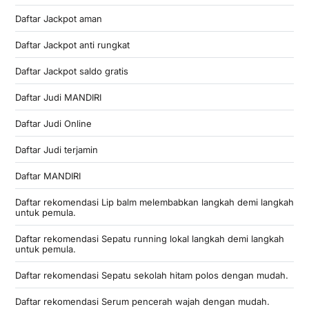
Daftar Jackpot aman
Daftar Jackpot anti rungkat
Daftar Jackpot saldo gratis
Daftar Judi MANDIRI
Daftar Judi Online
Daftar Judi terjamin
Daftar MANDIRI
Daftar rekomendasi Lip balm melembabkan langkah demi langkah
untuk pemula.
Daftar rekomendasi Sepatu running lokal langkah demi langkah
untuk pemula.
Daftar rekomendasi Sepatu sekolah hitam polos dengan mudah.
Daftar rekomendasi Serum pencerah wajah dengan mudah.