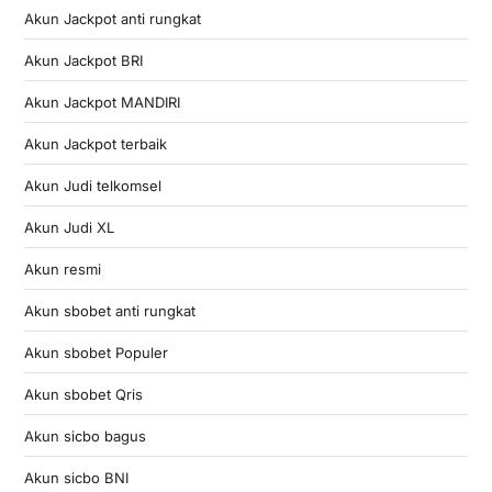
Akun Jackpot anti rungkat
Akun Jackpot BRI
Akun Jackpot MANDIRI
Akun Jackpot terbaik
Akun Judi telkomsel
Akun Judi XL
Akun resmi
Akun sbobet anti rungkat
Akun sbobet Populer
Akun sbobet Qris
Akun sicbo bagus
Akun sicbo BNI