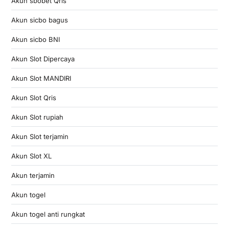
Akun sbobet Qris
Akun sicbo bagus
Akun sicbo BNI
Akun Slot Dipercaya
Akun Slot MANDIRI
Akun Slot Qris
Akun Slot rupiah
Akun Slot terjamin
Akun Slot XL
Akun terjamin
Akun togel
Akun togel anti rungkat