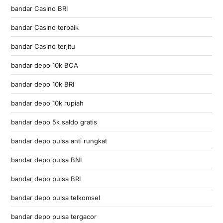
bandar Casino BRI
bandar Casino terbaik
bandar Casino terjitu
bandar depo 10k BCA
bandar depo 10k BRI
bandar depo 10k rupiah
bandar depo 5k saldo gratis
bandar depo pulsa anti rungkat
bandar depo pulsa BNI
bandar depo pulsa BRI
bandar depo pulsa telkomsel
bandar depo pulsa tergacor