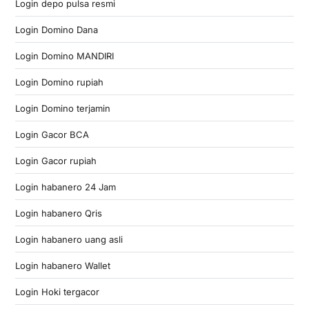
Login depo pulsa resmi
Login Domino Dana
Login Domino MANDIRI
Login Domino rupiah
Login Domino terjamin
Login Gacor BCA
Login Gacor rupiah
Login habanero 24 Jam
Login habanero Qris
Login habanero uang asli
Login habanero Wallet
Login Hoki tergacor