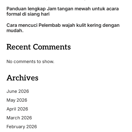
Panduan lengkap Jam tangan mewah untuk acara
formal di siang hari
Cara mencuci Pelembab wajah kulit kering dengan
mudah.
Recent Comments
No comments to show.
Archives
June 2026
May 2026
April 2026
March 2026
February 2026