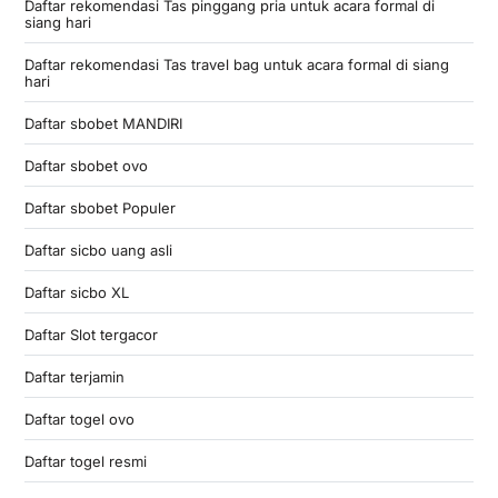
Daftar rekomendasi Tas pinggang pria untuk acara formal di
siang hari
Daftar rekomendasi Tas travel bag untuk acara formal di siang
hari
Daftar sbobet MANDIRI
Daftar sbobet ovo
Daftar sbobet Populer
Daftar sicbo uang asli
Daftar sicbo XL
Daftar Slot tergacor
Daftar terjamin
Daftar togel ovo
Daftar togel resmi