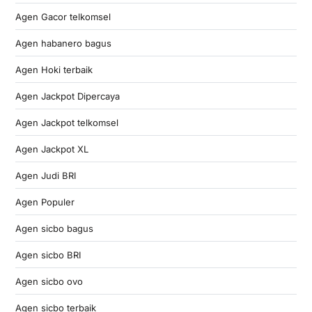
Agen Gacor telkomsel
Agen habanero bagus
Agen Hoki terbaik
Agen Jackpot Dipercaya
Agen Jackpot telkomsel
Agen Jackpot XL
Agen Judi BRI
Agen Populer
Agen sicbo bagus
Agen sicbo BRI
Agen sicbo ovo
Agen sicbo terbaik