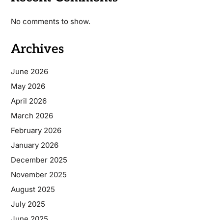
No comments to show.
Archives
June 2026
May 2026
April 2026
March 2026
February 2026
January 2026
December 2025
November 2025
August 2025
July 2025
June 2025