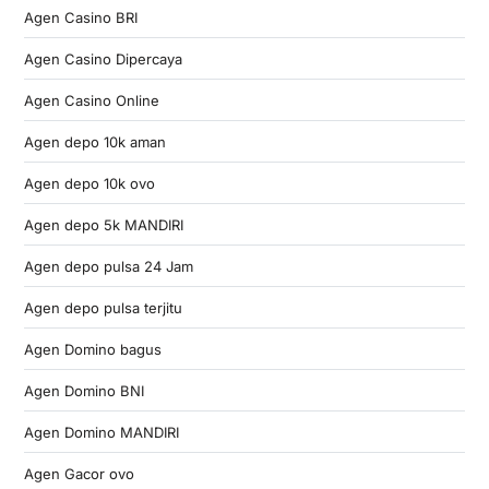
Agen Casino BRI
Agen Casino Dipercaya
Agen Casino Online
Agen depo 10k aman
Agen depo 10k ovo
Agen depo 5k MANDIRI
Agen depo pulsa 24 Jam
Agen depo pulsa terjitu
Agen Domino bagus
Agen Domino BNI
Agen Domino MANDIRI
Agen Gacor ovo