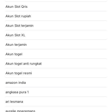
Akun Slot Qris
Akun Slot rupiah
Akun Slot terjamin
Akun Slot XL
Akun terjamin
Akun togel
Akun togel anti rungkat
Akun togel resmi
amazon india
angkasa pura 1
ari lesmana
aurelie moeremans