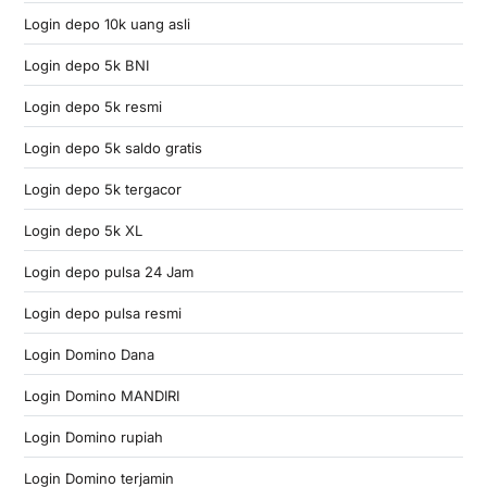
Login depo 10k uang asli
Login depo 5k BNI
Login depo 5k resmi
Login depo 5k saldo gratis
Login depo 5k tergacor
Login depo 5k XL
Login depo pulsa 24 Jam
Login depo pulsa resmi
Login Domino Dana
Login Domino MANDIRI
Login Domino rupiah
Login Domino terjamin