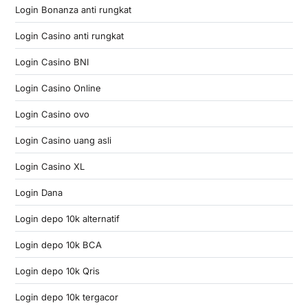
Login Bonanza anti rungkat
Login Casino anti rungkat
Login Casino BNI
Login Casino Online
Login Casino ovo
Login Casino uang asli
Login Casino XL
Login Dana
Login depo 10k alternatif
Login depo 10k BCA
Login depo 10k Qris
Login depo 10k tergacor