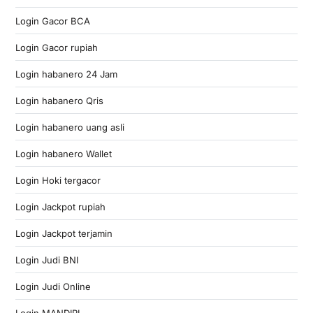
Login Gacor BCA
Login Gacor rupiah
Login habanero 24 Jam
Login habanero Qris
Login habanero uang asli
Login habanero Wallet
Login Hoki tergacor
Login Jackpot rupiah
Login Jackpot terjamin
Login Judi BNI
Login Judi Online
Login MANDIRI