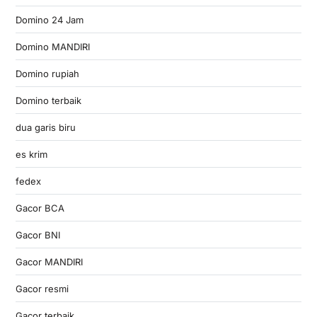
Domino 24 Jam
Domino MANDIRI
Domino rupiah
Domino terbaik
dua garis biru
es krim
fedex
Gacor BCA
Gacor BNI
Gacor MANDIRI
Gacor resmi
Gacor terbaik