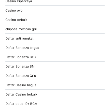
Casino Dipercaya
Casino ovo
Casino terbaik
chipotle mexican grill
Daftar anti rungkat
Daftar Bonanza bagus
Daftar Bonanza BCA
Daftar Bonanza BNI
Daftar Bonanza Qris
Daftar Casino bagus
Daftar Casino terbaik
Daftar depo 10k BCA