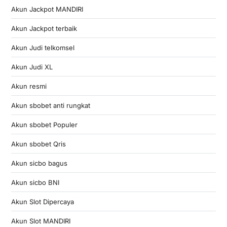
Akun Jackpot MANDIRI
Akun Jackpot terbaik
Akun Judi telkomsel
Akun Judi XL
Akun resmi
Akun sbobet anti rungkat
Akun sbobet Populer
Akun sbobet Qris
Akun sicbo bagus
Akun sicbo BNI
Akun Slot Dipercaya
Akun Slot MANDIRI