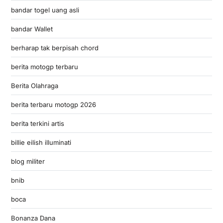
bandar togel uang asli
bandar Wallet
berharap tak berpisah chord
berita motogp terbaru
Berita Olahraga
berita terbaru motogp 2026
berita terkini artis
billie eilish illuminati
blog militer
bnib
boca
Bonanza Dana