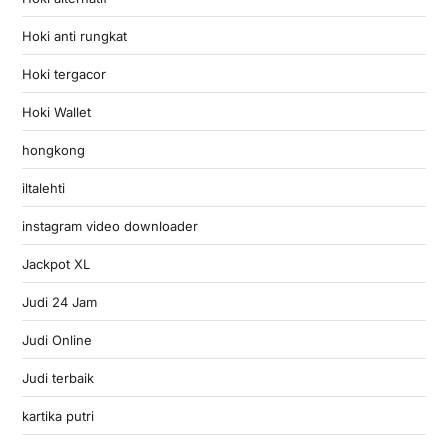
Hoki anti rungkat
Hoki tergacor
Hoki Wallet
hongkong
iltalehti
instagram video downloader
Jackpot XL
Judi 24 Jam
Judi Online
Judi terbaik
kartika putri