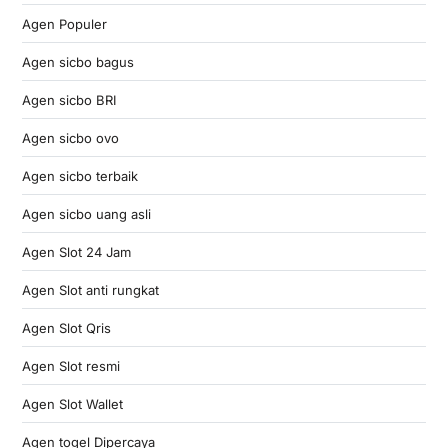
Agen Populer
Agen sicbo bagus
Agen sicbo BRI
Agen sicbo ovo
Agen sicbo terbaik
Agen sicbo uang asli
Agen Slot 24 Jam
Agen Slot anti rungkat
Agen Slot Qris
Agen Slot resmi
Agen Slot Wallet
Agen togel Dipercaya