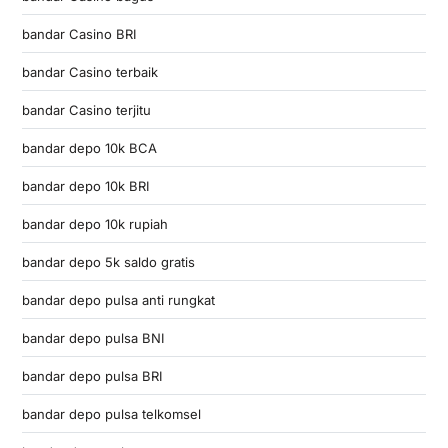
bandar Casino BRI
bandar Casino terbaik
bandar Casino terjitu
bandar depo 10k BCA
bandar depo 10k BRI
bandar depo 10k rupiah
bandar depo 5k saldo gratis
bandar depo pulsa anti rungkat
bandar depo pulsa BNI
bandar depo pulsa BRI
bandar depo pulsa telkomsel