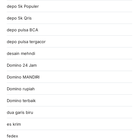
depo 5k Populer
depo 5k Qris
depo pulsa BCA
depo pulsa tergacor
desain mehndi
Domino 24 Jam
Domino MANDIRI
Domino rupiah
Domino terbaik
dua garis biru
es krim
fedex