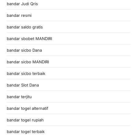
bandar Judi Qris
bandar resmi
bandar saldo gratis
bandar sbobet MANDIRI
bandar sicbo Dana
bandar sicbo MANDIRI
bandar sicbo terbaik
bandar Slot Dana
bandar terjitu
bandar togel alternatif
bandar togel rupiah
bandar togel terbaik