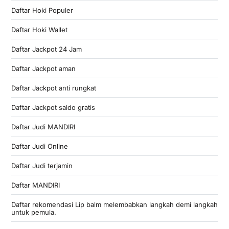
Daftar Hoki Populer
Daftar Hoki Wallet
Daftar Jackpot 24 Jam
Daftar Jackpot aman
Daftar Jackpot anti rungkat
Daftar Jackpot saldo gratis
Daftar Judi MANDIRI
Daftar Judi Online
Daftar Judi terjamin
Daftar MANDIRI
Daftar rekomendasi Lip balm melembabkan langkah demi langkah
untuk pemula.