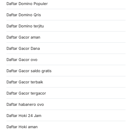
Daftar Domino Populer
Daftar Domino Qris
Daftar Domino terjitu
Daftar Gacor aman
Daftar Gacor Dana
Daftar Gacor ovo
Daftar Gacor saldo gratis
Daftar Gacor terbaik
Daftar Gacor tergacor
Daftar habanero ovo
Daftar Hoki 24 Jam
Daftar Hoki aman