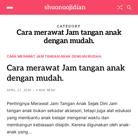
shuonuojidian
CATEGORY
Cara merawat Jam tangan anak
dengan mudah.
CARA MERAWAT JAM TANGAN ANAK DENGAN MUDAH.
Cara merawat Jam tangan anak
dengan mudah.
APRIL 27, 2026
4 MIN READ
Pentingnya Merawat Jam Tangan Anak Sejak Dini Jam
tangan anak bukan sekadar aksesori, tetapi juga alat edukasi
yang membantu anak belajar mengenal waktu dan
membangun kebiasaan disiplin. Karena digunakan oleh anak-
anak yang…