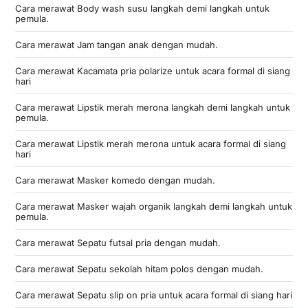
Cara merawat Body wash susu langkah demi langkah untuk
pemula.
Cara merawat Jam tangan anak dengan mudah.
Cara merawat Kacamata pria polarize untuk acara formal di siang
hari
Cara merawat Lipstik merah merona langkah demi langkah untuk
pemula.
Cara merawat Lipstik merah merona untuk acara formal di siang
hari
Cara merawat Masker komedo dengan mudah.
Cara merawat Masker wajah organik langkah demi langkah untuk
pemula.
Cara merawat Sepatu futsal pria dengan mudah.
Cara merawat Sepatu sekolah hitam polos dengan mudah.
Cara merawat Sepatu slip on pria untuk acara formal di siang hari