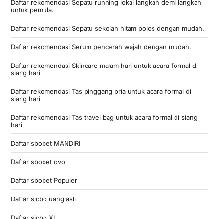
Daftar rekomendasi Sepatu running lokal langkah demi langkah
untuk pemula.
Daftar rekomendasi Sepatu sekolah hitam polos dengan mudah.
Daftar rekomendasi Serum pencerah wajah dengan mudah.
Daftar rekomendasi Skincare malam hari untuk acara formal di
siang hari
Daftar rekomendasi Tas pinggang pria untuk acara formal di
siang hari
Daftar rekomendasi Tas travel bag untuk acara formal di siang
hari
Daftar sbobet MANDIRI
Daftar sbobet ovo
Daftar sbobet Populer
Daftar sicbo uang asli
Daftar sicbo XL