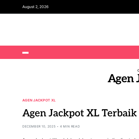
August 2, 2026
Agen 
AGEN JACKPOT XL
Agen Jackpot XL Terbaik
DECEMBER 10, 2025
4 MIN READ