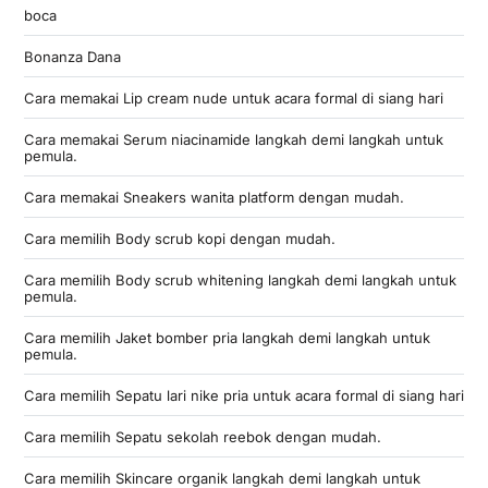
boca
Bonanza Dana
Cara memakai Lip cream nude untuk acara formal di siang hari
Cara memakai Serum niacinamide langkah demi langkah untuk
pemula.
Cara memakai Sneakers wanita platform dengan mudah.
Cara memilih Body scrub kopi dengan mudah.
Cara memilih Body scrub whitening langkah demi langkah untuk
pemula.
Cara memilih Jaket bomber pria langkah demi langkah untuk
pemula.
Cara memilih Sepatu lari nike pria untuk acara formal di siang hari
Cara memilih Sepatu sekolah reebok dengan mudah.
Cara memilih Skincare organik langkah demi langkah untuk