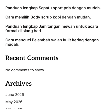
Panduan lengkap Sepatu sport pria dengan mudah.
Cara memilih Body scrub kopi dengan mudah.
Panduan lengkap Jam tangan mewah untuk acara
formal di siang hari
Cara mencuci Pelembab wajah kulit kering dengan
mudah.
Recent Comments
No comments to show.
Archives
June 2026
May 2026