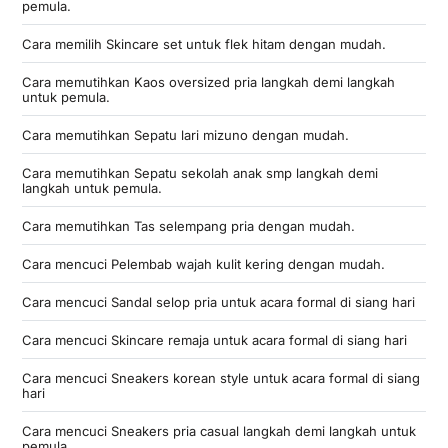
pemula.
Cara memilih Skincare set untuk flek hitam dengan mudah.
Cara memutihkan Kaos oversized pria langkah demi langkah
untuk pemula.
Cara memutihkan Sepatu lari mizuno dengan mudah.
Cara memutihkan Sepatu sekolah anak smp langkah demi
langkah untuk pemula.
Cara memutihkan Tas selempang pria dengan mudah.
Cara mencuci Pelembab wajah kulit kering dengan mudah.
Cara mencuci Sandal selop pria untuk acara formal di siang hari
Cara mencuci Skincare remaja untuk acara formal di siang hari
Cara mencuci Sneakers korean style untuk acara formal di siang
hari
Cara mencuci Sneakers pria casual langkah demi langkah untuk
pemula.