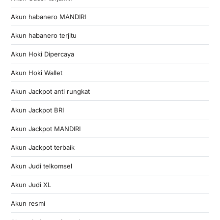
Akun habanero MANDIRI
Akun habanero terjitu
Akun Hoki Dipercaya
Akun Hoki Wallet
Akun Jackpot anti rungkat
Akun Jackpot BRI
Akun Jackpot MANDIRI
Akun Jackpot terbaik
Akun Judi telkomsel
Akun Judi XL
Akun resmi