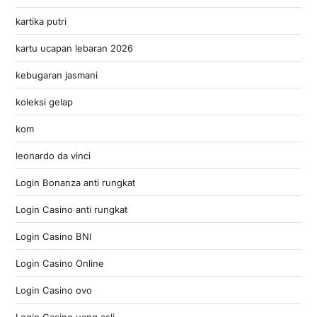
kartika putri
kartu ucapan lebaran 2026
kebugaran jasmani
koleksi gelap
kom
leonardo da vinci
Login Bonanza anti rungkat
Login Casino anti rungkat
Login Casino BNI
Login Casino Online
Login Casino ovo
Login Casino uang asli