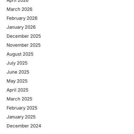
April 2026
March 2026
February 2026
January 2026
December 2025
November 2025
August 2025
July 2025
June 2025
May 2025
April 2025
March 2025
February 2025
January 2025
December 2024