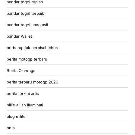
bandar togel rupiah
bandar togel terbaik
bandar togel uang asli
bandar Wallet
berharap tak berpisah chord
berita motogp terbaru
Berita Olahraga
berita terbaru motogp 2026
berita terkini artis
billie eilish illuminati
blog militer
bnib