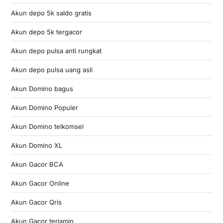
Akun depo 5k saldo gratis
Akun depo 5k tergacor
Akun depo pulsa anti rungkat
Akun depo pulsa uang asli
Akun Domino bagus
Akun Domino Populer
Akun Domino telkomsel
Akun Domino XL
Akun Gacor BCA
Akun Gacor Online
Akun Gacor Qris
Akun Gacor terjamin