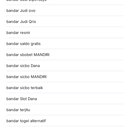
bandar Judi ovo
bandar Judi Qris
bandar resmi
bandar saldo gratis
bandar sbobet MANDIRI
bandar sicbo Dana
bandar sicbo MANDIRI
bandar sicbo terbaik
bandar Slot Dana
bandar terjitu
bandar togel alternatif