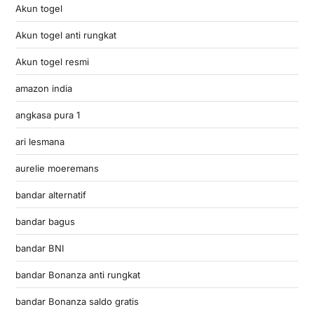
Akun togel
Akun togel anti rungkat
Akun togel resmi
amazon india
angkasa pura 1
ari lesmana
aurelie moeremans
bandar alternatif
bandar bagus
bandar BNI
bandar Bonanza anti rungkat
bandar Bonanza saldo gratis