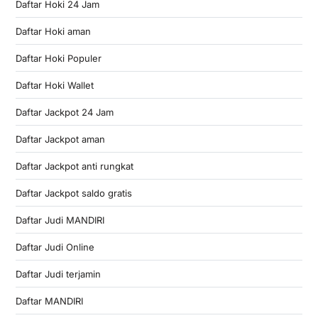
Daftar Hoki 24 Jam
Daftar Hoki aman
Daftar Hoki Populer
Daftar Hoki Wallet
Daftar Jackpot 24 Jam
Daftar Jackpot aman
Daftar Jackpot anti rungkat
Daftar Jackpot saldo gratis
Daftar Judi MANDIRI
Daftar Judi Online
Daftar Judi terjamin
Daftar MANDIRI