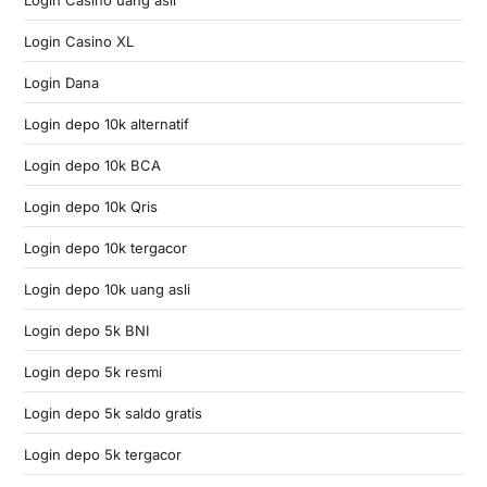
Login Casino XL
Login Dana
Login depo 10k alternatif
Login depo 10k BCA
Login depo 10k Qris
Login depo 10k tergacor
Login depo 10k uang asli
Login depo 5k BNI
Login depo 5k resmi
Login depo 5k saldo gratis
Login depo 5k tergacor