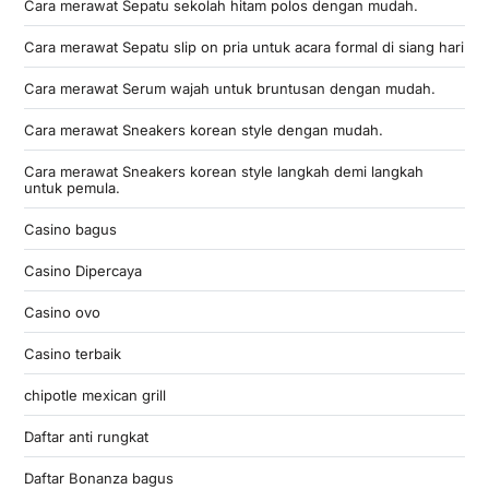
Cara merawat Sepatu sekolah hitam polos dengan mudah.
Cara merawat Sepatu slip on pria untuk acara formal di siang hari
Cara merawat Serum wajah untuk bruntusan dengan mudah.
Cara merawat Sneakers korean style dengan mudah.
Cara merawat Sneakers korean style langkah demi langkah
untuk pemula.
Casino bagus
Casino Dipercaya
Casino ovo
Casino terbaik
chipotle mexican grill
Daftar anti rungkat
Daftar Bonanza bagus