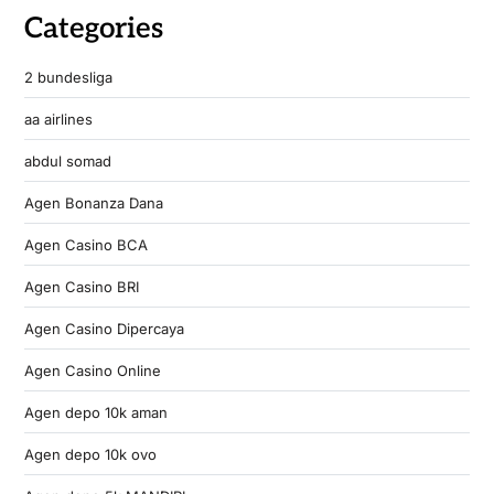
Categories
2 bundesliga
aa airlines
abdul somad
Agen Bonanza Dana
Agen Casino BCA
Agen Casino BRI
Agen Casino Dipercaya
Agen Casino Online
Agen depo 10k aman
Agen depo 10k ovo