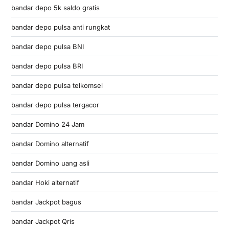
bandar depo 5k saldo gratis
bandar depo pulsa anti rungkat
bandar depo pulsa BNI
bandar depo pulsa BRI
bandar depo pulsa telkomsel
bandar depo pulsa tergacor
bandar Domino 24 Jam
bandar Domino alternatif
bandar Domino uang asli
bandar Hoki alternatif
bandar Jackpot bagus
bandar Jackpot Qris