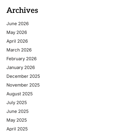
Archives
June 2026
May 2026
April 2026
March 2026
February 2026
January 2026
December 2025
November 2025
August 2025
July 2025
June 2025
May 2025
April 2025