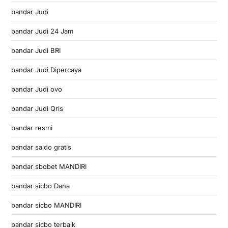
bandar Judi
bandar Judi 24 Jam
bandar Judi BRI
bandar Judi Dipercaya
bandar Judi ovo
bandar Judi Qris
bandar resmi
bandar saldo gratis
bandar sbobet MANDIRI
bandar sicbo Dana
bandar sicbo MANDIRI
bandar sicbo terbaik