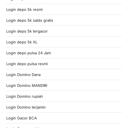
Login depo 5k resmi
Login depo 5k saldo gratis
Login depo 5k tergacor
Login depo 5k XL
Login depo pulsa 24 Jam
Login depo pulsa resmi
Login Domino Dana
Login Domino MANDIRI
Login Domino rupiah
Login Domino terjamin
Login Gacor BCA