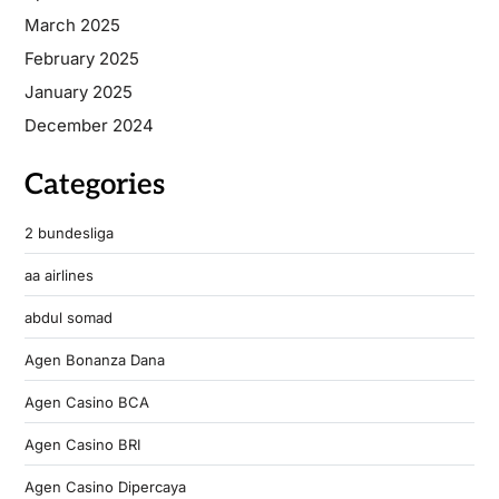
March 2025
February 2025
January 2025
December 2024
Categories
2 bundesliga
aa airlines
abdul somad
Agen Bonanza Dana
Agen Casino BCA
Agen Casino BRI
Agen Casino Dipercaya