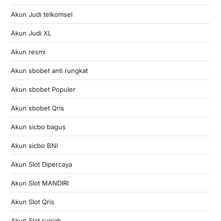
Akun Judi telkomsel
Akun Judi XL
Akun resmi
Akun sbobet anti rungkat
Akun sbobet Populer
Akun sbobet Qris
Akun sicbo bagus
Akun sicbo BNI
Akun Slot Dipercaya
Akun Slot MANDIRI
Akun Slot Qris
Akun Slot rupiah