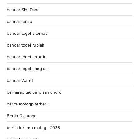
bandar Slot Dana
bandar terjitu
bandar togel alternatif
bandar togel rupiah
bandar togel terbaik
bandar togel uang asli
bandar Wallet
berharap tak berpisah chord
berita motogp terbaru
Berita Olahraga
berita terbaru motogp 2026