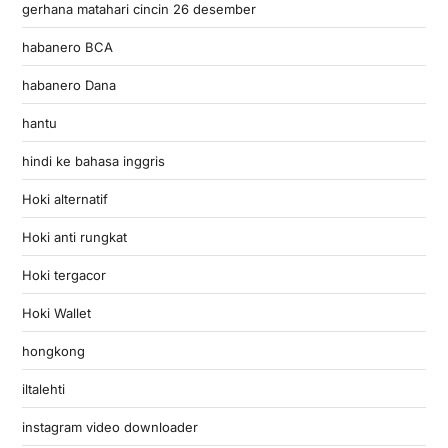
gerhana matahari cincin 26 desember
habanero BCA
habanero Dana
hantu
hindi ke bahasa inggris
Hoki alternatif
Hoki anti rungkat
Hoki tergacor
Hoki Wallet
hongkong
iltalehti
instagram video downloader