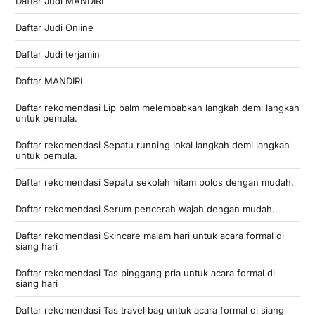
Daftar Judi MANDIRI
Daftar Judi Online
Daftar Judi terjamin
Daftar MANDIRI
Daftar rekomendasi Lip balm melembabkan langkah demi langkah
untuk pemula.
Daftar rekomendasi Sepatu running lokal langkah demi langkah
untuk pemula.
Daftar rekomendasi Sepatu sekolah hitam polos dengan mudah.
Daftar rekomendasi Serum pencerah wajah dengan mudah.
Daftar rekomendasi Skincare malam hari untuk acara formal di
siang hari
Daftar rekomendasi Tas pinggang pria untuk acara formal di
siang hari
Daftar rekomendasi Tas travel bag untuk acara formal di siang