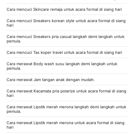
Cara mencuci Skincare remaja untuk acara formal di siang hari
Cara mencuci Sneakers korean style untuk acara formal di siang
hari
Cara mencuci Sneakers pria casual langkah demi langkah untuk
pemula.
Cara mencuci Tas koper travel untuk acara formal di siang hari
Cara merawat Body wash susu langkah demi langkah untuk
pemula.
Cara merawat Jam tangan anak dengan mudah.
Cara merawat Kacamata pria polarize untuk acara formal di siang
hari
Cara merawat Lipstik merah merona langkah demi langkah untuk
pemula.
Cara merawat Lipstik merah merona untuk acara formal di siang
hari