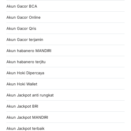
Akun Gacor BCA
Akun Gacor Online
Akun Gacor Qris
Akun Gacor terjamin
Akun habanero MANDIRI
Akun habanero terjitu
Akun Hoki Dipercaya
Akun Hoki Wallet
Akun Jackpot anti rungkat
Akun Jackpot BRI
Akun Jackpot MANDIRI
Akun Jackpot terbaik