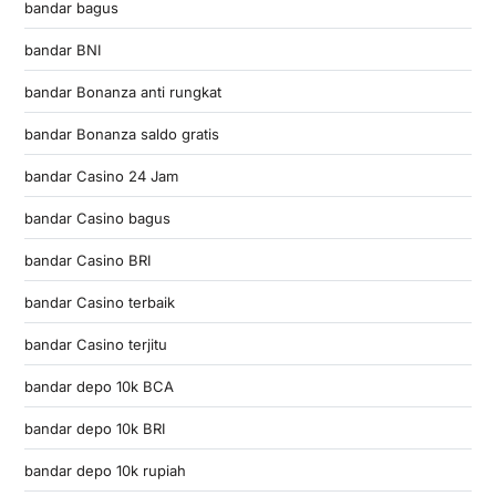
bandar bagus
bandar BNI
bandar Bonanza anti rungkat
bandar Bonanza saldo gratis
bandar Casino 24 Jam
bandar Casino bagus
bandar Casino BRI
bandar Casino terbaik
bandar Casino terjitu
bandar depo 10k BCA
bandar depo 10k BRI
bandar depo 10k rupiah