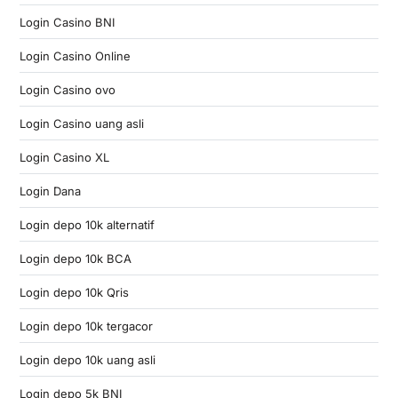
Login Casino BNI
Login Casino Online
Login Casino ovo
Login Casino uang asli
Login Casino XL
Login Dana
Login depo 10k alternatif
Login depo 10k BCA
Login depo 10k Qris
Login depo 10k tergacor
Login depo 10k uang asli
Login depo 5k BNI