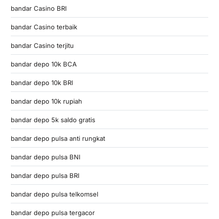
bandar Casino BRI
bandar Casino terbaik
bandar Casino terjitu
bandar depo 10k BCA
bandar depo 10k BRI
bandar depo 10k rupiah
bandar depo 5k saldo gratis
bandar depo pulsa anti rungkat
bandar depo pulsa BNI
bandar depo pulsa BRI
bandar depo pulsa telkomsel
bandar depo pulsa tergacor