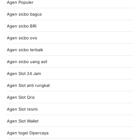
Agen Populer
Agen sicbo bagus
Agen sicbo BRI
Agen sicbo ovo
Agen sicbo terbaik
Agen sicbo uang asli
Agen Slot 24 Jam
Agen Slot anti rungkat
Agen Slot Qris
Agen Slot resmi
Agen Slot Wallet
Agen togel Dipercaya