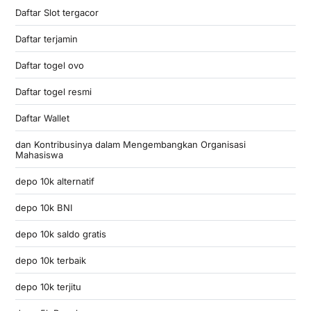
Daftar Slot tergacor
Daftar terjamin
Daftar togel ovo
Daftar togel resmi
Daftar Wallet
dan Kontribusinya dalam Mengembangkan Organisasi
Mahasiswa
depo 10k alternatif
depo 10k BNI
depo 10k saldo gratis
depo 10k terbaik
depo 10k terjitu