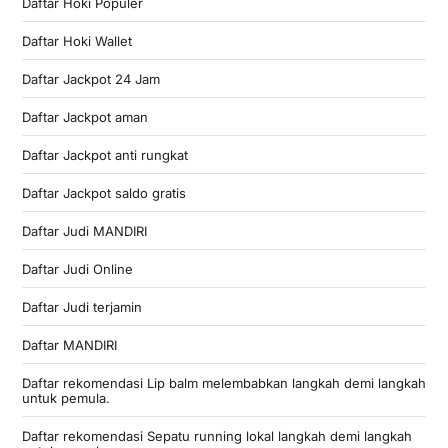
Daftar Hoki Populer
Daftar Hoki Wallet
Daftar Jackpot 24 Jam
Daftar Jackpot aman
Daftar Jackpot anti rungkat
Daftar Jackpot saldo gratis
Daftar Judi MANDIRI
Daftar Judi Online
Daftar Judi terjamin
Daftar MANDIRI
Daftar rekomendasi Lip balm melembabkan langkah demi langkah
untuk pemula.
Daftar rekomendasi Sepatu running lokal langkah demi langkah