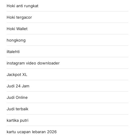
Hoki anti rungkat
Hoki tergacor
Hoki Wallet
hongkong
iltalehti
instagram video downloader
Jackpot XL
Judi 24 Jam
Judi Online
Judi terbaik
kartika putri
kartu ucapan lebaran 2026