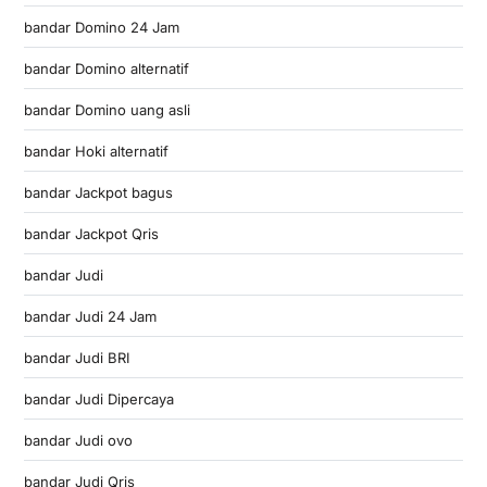
bandar Domino 24 Jam
bandar Domino alternatif
bandar Domino uang asli
bandar Hoki alternatif
bandar Jackpot bagus
bandar Jackpot Qris
bandar Judi
bandar Judi 24 Jam
bandar Judi BRI
bandar Judi Dipercaya
bandar Judi ovo
bandar Judi Qris