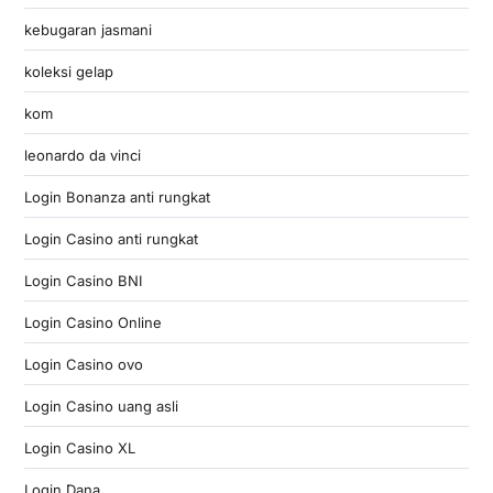
kebugaran jasmani
koleksi gelap
kom
leonardo da vinci
Login Bonanza anti rungkat
Login Casino anti rungkat
Login Casino BNI
Login Casino Online
Login Casino ovo
Login Casino uang asli
Login Casino XL
Login Dana