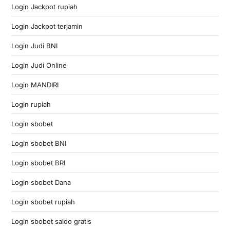
Login Jackpot rupiah
Login Jackpot terjamin
Login Judi BNI
Login Judi Online
Login MANDIRI
Login rupiah
Login sbobet
Login sbobet BNI
Login sbobet BRI
Login sbobet Dana
Login sbobet rupiah
Login sbobet saldo gratis