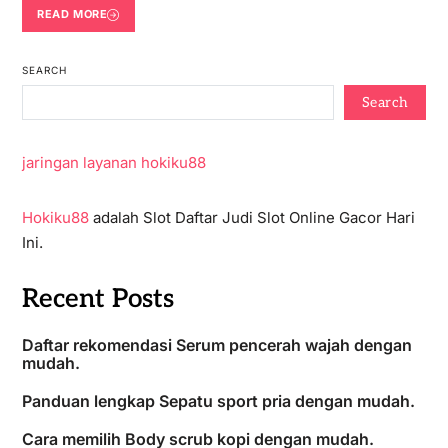
READ MORE
SEARCH
Search
jaringan layanan hokiku88
Hokiku88
adalah Slot Daftar Judi Slot Online Gacor Hari
Ini.
Recent Posts
Daftar rekomendasi Serum pencerah wajah dengan
mudah.
Panduan lengkap Sepatu sport pria dengan mudah.
Cara memilih Body scrub kopi dengan mudah.