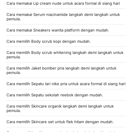
Cara memakai Lip cream nude untuk acara formal di siang hari
Cara memakai Serum niacinamide langkah demi langkah untuk
pemula.
Cara memakai Sneakers wanita platform dengan mudah.
Cara memilih Body scrub kopi dengan mudah.
Cara memilih Body scrub whitening langkah demi langkah untuk
pemula.
Cara memilih Jaket bomber pria langkah demi langkah untuk
pemula.
Cara memilih Sepatu lari nike pria untuk acara formal di siang hari
Cara memilih Sepatu sekolah reebok dengan mudah.
Cara memilih Skincare organik langkah demi langkah untuk
pemula.
Cara memilih Skincare set untuk flek hitam dengan mudah.