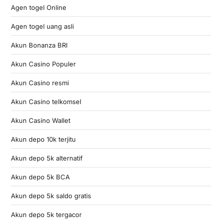
Agen togel Online
Agen togel uang asli
Akun Bonanza BRI
Akun Casino Populer
Akun Casino resmi
Akun Casino telkomsel
Akun Casino Wallet
Akun depo 10k terjitu
Akun depo 5k alternatif
Akun depo 5k BCA
Akun depo 5k saldo gratis
Akun depo 5k tergacor