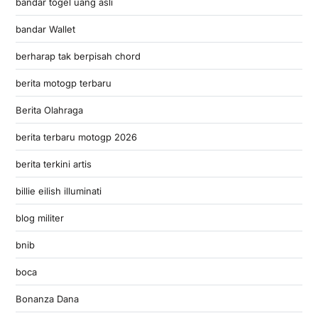
bandar togel uang asli
bandar Wallet
berharap tak berpisah chord
berita motogp terbaru
Berita Olahraga
berita terbaru motogp 2026
berita terkini artis
billie eilish illuminati
blog militer
bnib
boca
Bonanza Dana