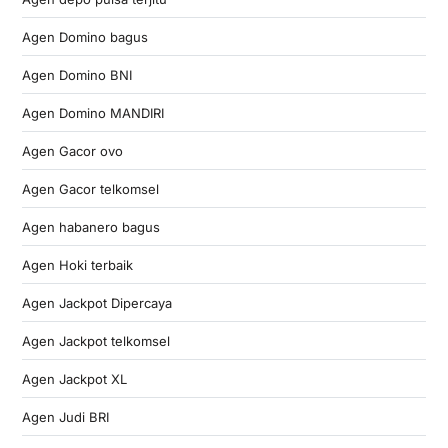
Agen Domino bagus
Agen Domino BNI
Agen Domino MANDIRI
Agen Gacor ovo
Agen Gacor telkomsel
Agen habanero bagus
Agen Hoki terbaik
Agen Jackpot Dipercaya
Agen Jackpot telkomsel
Agen Jackpot XL
Agen Judi BRI