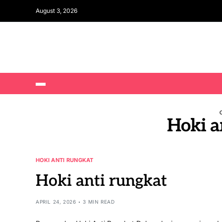
August 3, 2026
Hoki a
HOKI ANTI RUNGKAT
Hoki anti rungkat
APRIL 24, 2026
3 MIN READ