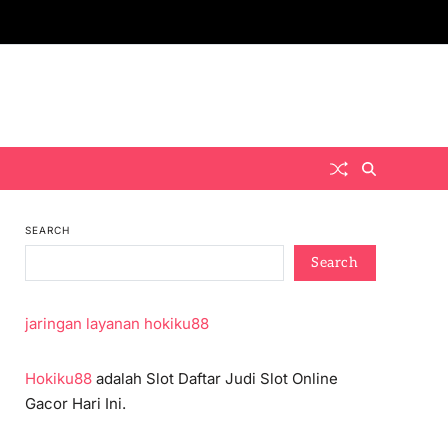
SEARCH
Search
jaringan layanan hokiku88
Hokiku88
adalah Slot Daftar Judi Slot Online
Gacor Hari Ini.