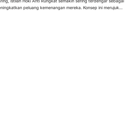
ng, istilah Hoki Anti Rungkat semakin sering terdengar sebagai
 meningkatkan peluang kemenangan mereka. Konsep ini merujuk…