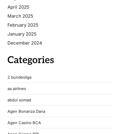
April 2025
March 2025
February 2025
January 2025
December 2024
Categories
2 bundesliga
aa airlines
abdul somad
Agen Bonanza Dana
Agen Casino BCA
Agen Casino BRI