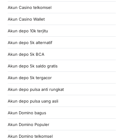
Akun Casino telkomsel
Akun Casino Wallet
Akun depo 10k terjitu
Akun depo 5k alternatif
Akun depo 5k BCA
Akun depo 5k saldo gratis
Akun depo 5k tergacor
Akun depo pulsa anti rungkat
Akun depo pulsa uang asli
Akun Domino bagus
Akun Domino Populer
Akun Domino telkomsel