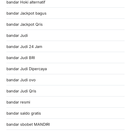
bandar Hoki alternatif
bandar Jackpot bagus
bandar Jackpot Qris
bandar Judi
bandar Judi 24 Jam
bandar Judi BRI
bandar Judi Dipercaya
bandar Judi ovo
bandar Judi Qris
bandar resmi
bandar saldo gratis
bandar sbobet MANDIRI