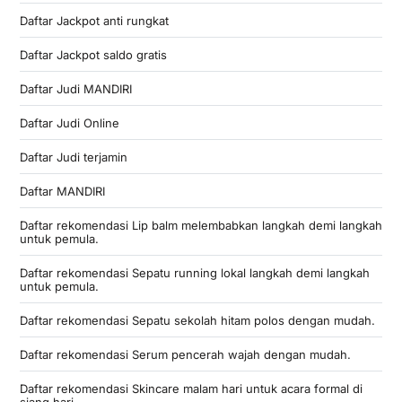
Daftar Jackpot anti rungkat
Daftar Jackpot saldo gratis
Daftar Judi MANDIRI
Daftar Judi Online
Daftar Judi terjamin
Daftar MANDIRI
Daftar rekomendasi Lip balm melembabkan langkah demi langkah
untuk pemula.
Daftar rekomendasi Sepatu running lokal langkah demi langkah
untuk pemula.
Daftar rekomendasi Sepatu sekolah hitam polos dengan mudah.
Daftar rekomendasi Serum pencerah wajah dengan mudah.
Daftar rekomendasi Skincare malam hari untuk acara formal di
siang hari