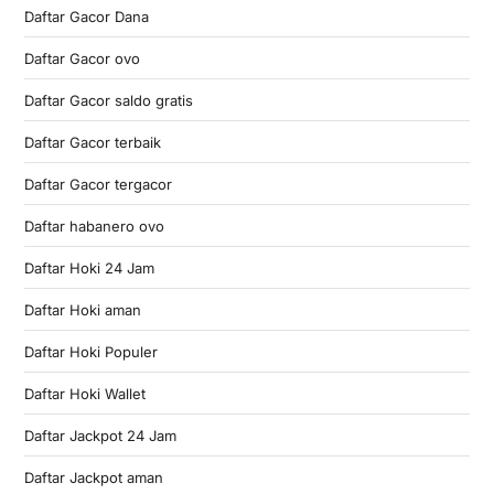
Daftar Gacor Dana
Daftar Gacor ovo
Daftar Gacor saldo gratis
Daftar Gacor terbaik
Daftar Gacor tergacor
Daftar habanero ovo
Daftar Hoki 24 Jam
Daftar Hoki aman
Daftar Hoki Populer
Daftar Hoki Wallet
Daftar Jackpot 24 Jam
Daftar Jackpot aman