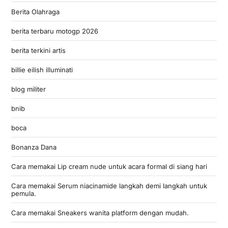
Berita Olahraga
berita terbaru motogp 2026
berita terkini artis
billie eilish illuminati
blog militer
bnib
boca
Bonanza Dana
Cara memakai Lip cream nude untuk acara formal di siang hari
Cara memakai Serum niacinamide langkah demi langkah untuk
pemula.
Cara memakai Sneakers wanita platform dengan mudah.