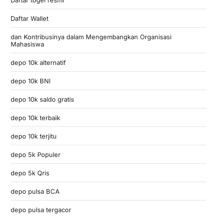
Daftar Wallet
dan Kontribusinya dalam Mengembangkan Organisasi
Mahasiswa
depo 10k alternatif
depo 10k BNI
depo 10k saldo gratis
depo 10k terbaik
depo 10k terjitu
depo 5k Populer
depo 5k Qris
depo pulsa BCA
depo pulsa tergacor