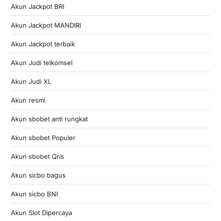
Akun Jackpot BRI
Akun Jackpot MANDIRI
Akun Jackpot terbaik
Akun Judi telkomsel
Akun Judi XL
Akun resmi
Akun sbobet anti rungkat
Akun sbobet Populer
Akun sbobet Qris
Akun sicbo bagus
Akun sicbo BNI
Akun Slot Dipercaya