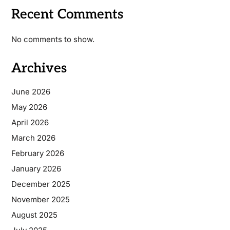
Recent Comments
No comments to show.
Archives
June 2026
May 2026
April 2026
March 2026
February 2026
January 2026
December 2025
November 2025
August 2025