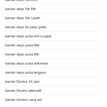
bandar depo 10k BRI
bandar depo 10k rupiah
bandar depo 5k saldo gratis
bandar depo pulsa anti rungkat
bandar depo pulsa BNI
bandar depo pulsa BRI
bandar depo pulsa telkomsel
bandar depo pulsa tergacor
bandar Domino 24 Jam
bandar Domino alternatif
bandar Domino uang asli