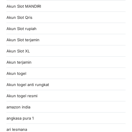
Akun Slot MANDIRI
Akun Slot Qris
Akun Slot rupiah
Akun Slot terjamin
Akun Slot XL
Akun terjamin
Akun togel
Akun togel anti rungkat
Akun togel resmi
amazon india
angkasa pura 1
ari lesmana