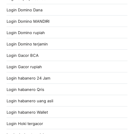
Login Domino Dana
Login Domino MANDIRI
Login Domino rupiah
Login Domino terjamin
Login Gacor BCA
Login Gacor rupiah
Login habanero 24 Jam
Login habanero Qris
Login habanero uang asli
Login habanero Wallet
Login Hoki tergacor