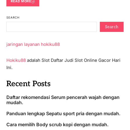
READ MORE
SEARCH
Search
jaringan layanan hokiku88
Hokiku88
adalah Slot Daftar Judi Slot Online Gacor Hari
Ini.
Recent Posts
Daftar rekomendasi Serum pencerah wajah dengan
mudah.
Panduan lengkap Sepatu sport pria dengan mudah.
Cara memilih Body scrub kopi dengan mudah.