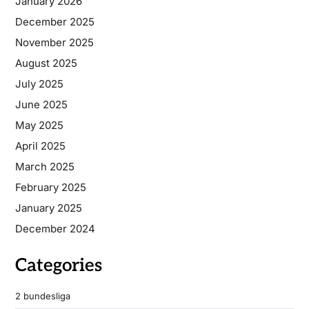
January 2026
December 2025
November 2025
August 2025
July 2025
June 2025
May 2025
April 2025
March 2025
February 2025
January 2025
December 2024
Categories
2 bundesliga