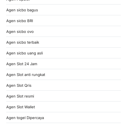
Agen sicbo bagus
Agen sicbo BRI
Agen sicbo ovo
Agen sicbo terbaik
Agen sicbo uang asli
Agen Slot 24 Jam
Agen Slot anti rungkat
Agen Slot Qris
Agen Slot resmi
Agen Slot Wallet
Agen togel Dipercaya