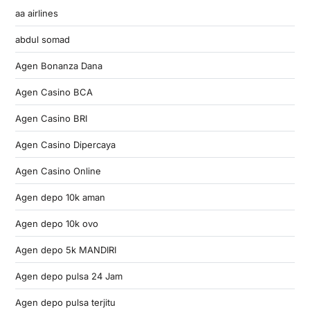
aa airlines
abdul somad
Agen Bonanza Dana
Agen Casino BCA
Agen Casino BRI
Agen Casino Dipercaya
Agen Casino Online
Agen depo 10k aman
Agen depo 10k ovo
Agen depo 5k MANDIRI
Agen depo pulsa 24 Jam
Agen depo pulsa terjitu