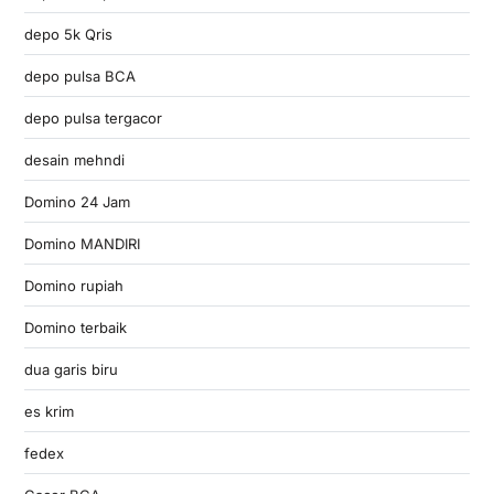
depo 5k Qris
depo pulsa BCA
depo pulsa tergacor
desain mehndi
Domino 24 Jam
Domino MANDIRI
Domino rupiah
Domino terbaik
dua garis biru
es krim
fedex