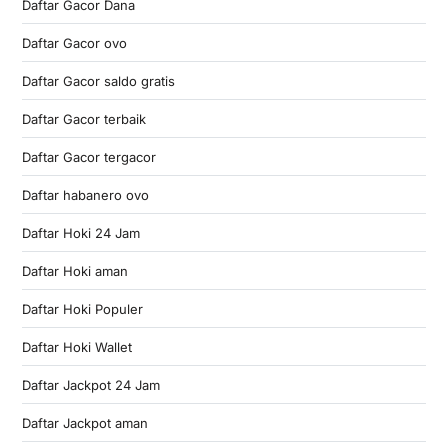
Daftar Gacor Dana
Daftar Gacor ovo
Daftar Gacor saldo gratis
Daftar Gacor terbaik
Daftar Gacor tergacor
Daftar habanero ovo
Daftar Hoki 24 Jam
Daftar Hoki aman
Daftar Hoki Populer
Daftar Hoki Wallet
Daftar Jackpot 24 Jam
Daftar Jackpot aman