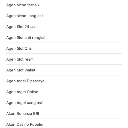
Agen sicbo terbaik
Agen sicbo uang asli
Agen Slot 24 Jam
Agen Slot anti rungkat
Agen Slot Qris
Agen Slot resmi
Agen Slot Wallet
Agen togel Dipercaya
Agen togel Online
Agen togel uang asli
Akun Bonanza BRI
Akun Casino Populer