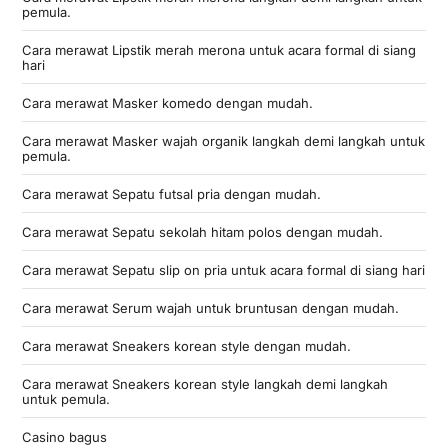
pemula.
Cara merawat Lipstik merah merona untuk acara formal di siang
hari
Cara merawat Masker komedo dengan mudah.
Cara merawat Masker wajah organik langkah demi langkah untuk
pemula.
Cara merawat Sepatu futsal pria dengan mudah.
Cara merawat Sepatu sekolah hitam polos dengan mudah.
Cara merawat Sepatu slip on pria untuk acara formal di siang hari
Cara merawat Serum wajah untuk bruntusan dengan mudah.
Cara merawat Sneakers korean style dengan mudah.
Cara merawat Sneakers korean style langkah demi langkah
untuk pemula.
Casino bagus