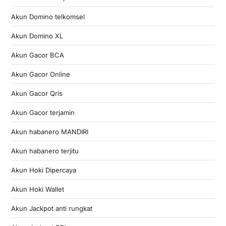
Akun Domino telkomsel
Akun Domino XL
Akun Gacor BCA
Akun Gacor Online
Akun Gacor Qris
Akun Gacor terjamin
Akun habanero MANDIRI
Akun habanero terjitu
Akun Hoki Dipercaya
Akun Hoki Wallet
Akun Jackpot anti rungkat