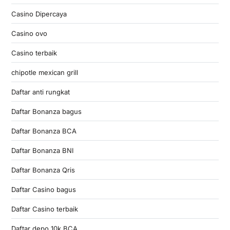
Casino Dipercaya
Casino ovo
Casino terbaik
chipotle mexican grill
Daftar anti rungkat
Daftar Bonanza bagus
Daftar Bonanza BCA
Daftar Bonanza BNI
Daftar Bonanza Qris
Daftar Casino bagus
Daftar Casino terbaik
Daftar depo 10k BCA