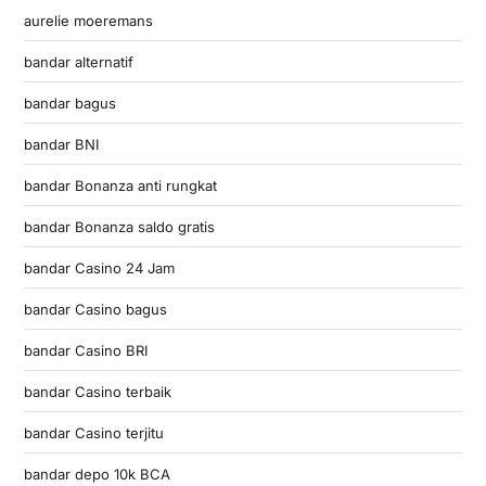
aurelie moeremans
bandar alternatif
bandar bagus
bandar BNI
bandar Bonanza anti rungkat
bandar Bonanza saldo gratis
bandar Casino 24 Jam
bandar Casino bagus
bandar Casino BRI
bandar Casino terbaik
bandar Casino terjitu
bandar depo 10k BCA