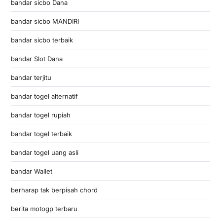
bandar sicbo Dana
bandar sicbo MANDIRI
bandar sicbo terbaik
bandar Slot Dana
bandar terjitu
bandar togel alternatif
bandar togel rupiah
bandar togel terbaik
bandar togel uang asli
bandar Wallet
berharap tak berpisah chord
berita motogp terbaru