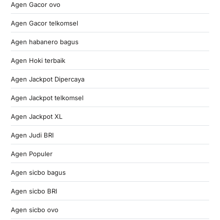
Agen Gacor ovo
Agen Gacor telkomsel
Agen habanero bagus
Agen Hoki terbaik
Agen Jackpot Dipercaya
Agen Jackpot telkomsel
Agen Jackpot XL
Agen Judi BRI
Agen Populer
Agen sicbo bagus
Agen sicbo BRI
Agen sicbo ovo