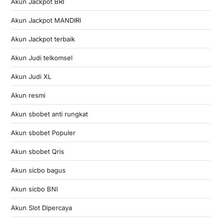
Akun Jackpot BRI
Akun Jackpot MANDIRI
Akun Jackpot terbaik
Akun Judi telkomsel
Akun Judi XL
Akun resmi
Akun sbobet anti rungkat
Akun sbobet Populer
Akun sbobet Qris
Akun sicbo bagus
Akun sicbo BNI
Akun Slot Dipercaya