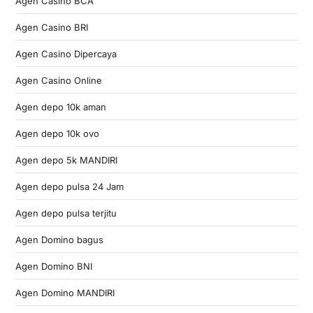
Agen Casino BCA
Agen Casino BRI
Agen Casino Dipercaya
Agen Casino Online
Agen depo 10k aman
Agen depo 10k ovo
Agen depo 5k MANDIRI
Agen depo pulsa 24 Jam
Agen depo pulsa terjitu
Agen Domino bagus
Agen Domino BNI
Agen Domino MANDIRI