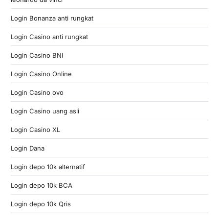
Login Bonanza anti rungkat
Login Casino anti rungkat
Login Casino BNI
Login Casino Online
Login Casino ovo
Login Casino uang asli
Login Casino XL
Login Dana
Login depo 10k alternatif
Login depo 10k BCA
Login depo 10k Qris