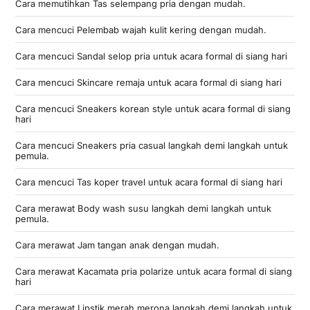
Cara memutihkan Tas selempang pria dengan mudah.
Cara mencuci Pelembab wajah kulit kering dengan mudah.
Cara mencuci Sandal selop pria untuk acara formal di siang hari
Cara mencuci Skincare remaja untuk acara formal di siang hari
Cara mencuci Sneakers korean style untuk acara formal di siang
hari
Cara mencuci Sneakers pria casual langkah demi langkah untuk
pemula.
Cara mencuci Tas koper travel untuk acara formal di siang hari
Cara merawat Body wash susu langkah demi langkah untuk
pemula.
Cara merawat Jam tangan anak dengan mudah.
Cara merawat Kacamata pria polarize untuk acara formal di siang
hari
Cara merawat Lipstik merah merona langkah demi langkah untuk