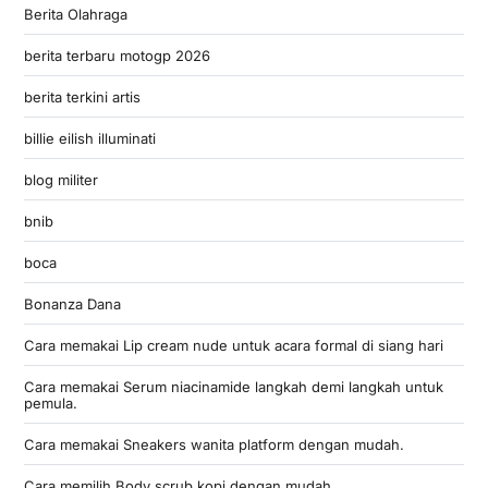
Berita Olahraga
berita terbaru motogp 2026
berita terkini artis
billie eilish illuminati
blog militer
bnib
boca
Bonanza Dana
Cara memakai Lip cream nude untuk acara formal di siang hari
Cara memakai Serum niacinamide langkah demi langkah untuk
pemula.
Cara memakai Sneakers wanita platform dengan mudah.
Cara memilih Body scrub kopi dengan mudah.