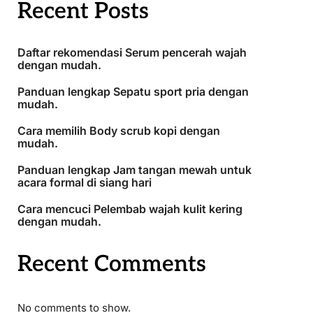
Recent Posts
Daftar rekomendasi Serum pencerah wajah
dengan mudah.
Panduan lengkap Sepatu sport pria dengan
mudah.
Cara memilih Body scrub kopi dengan
mudah.
Panduan lengkap Jam tangan mewah untuk
acara formal di siang hari
Cara mencuci Pelembab wajah kulit kering
dengan mudah.
Recent Comments
No comments to show.