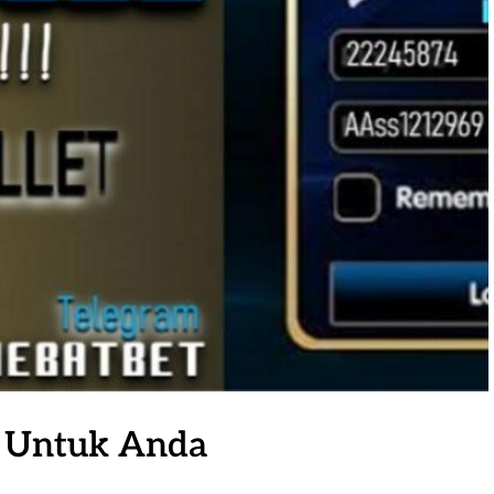
k Untuk Anda