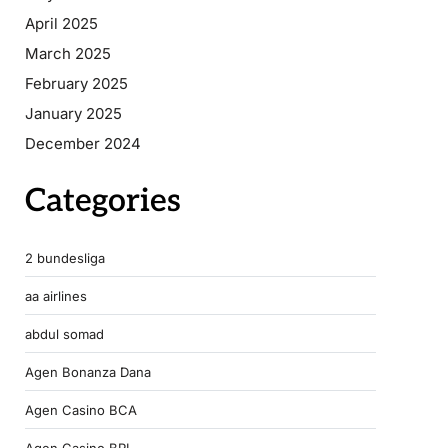
April 2025
March 2025
February 2025
January 2025
December 2024
Categories
2 bundesliga
aa airlines
abdul somad
Agen Bonanza Dana
Agen Casino BCA
Agen Casino BRI