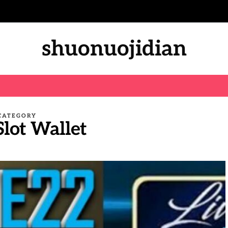
shuonuojidian
CATEGORY
lot Wallet