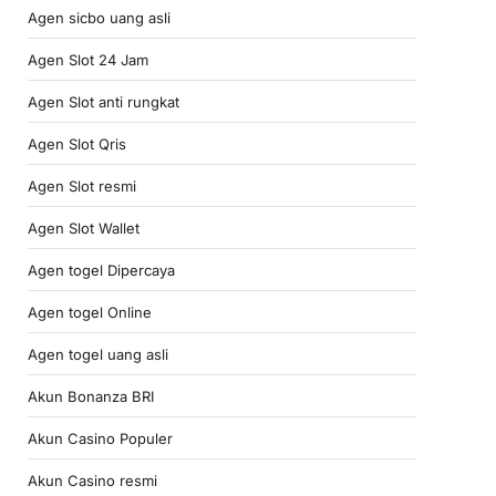
Agen sicbo uang asli
Agen Slot 24 Jam
Agen Slot anti rungkat
Agen Slot Qris
Agen Slot resmi
Agen Slot Wallet
Agen togel Dipercaya
Agen togel Online
Agen togel uang asli
Akun Bonanza BRI
Akun Casino Populer
Akun Casino resmi