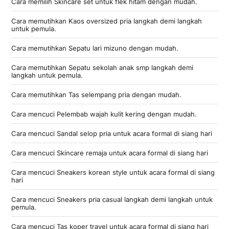
Cara memilih Skincare set untuk flek hitam dengan mudah.
Cara memutihkan Kaos oversized pria langkah demi langkah
untuk pemula.
Cara memutihkan Sepatu lari mizuno dengan mudah.
Cara memutihkan Sepatu sekolah anak smp langkah demi
langkah untuk pemula.
Cara memutihkan Tas selempang pria dengan mudah.
Cara mencuci Pelembab wajah kulit kering dengan mudah.
Cara mencuci Sandal selop pria untuk acara formal di siang hari
Cara mencuci Skincare remaja untuk acara formal di siang hari
Cara mencuci Sneakers korean style untuk acara formal di siang
hari
Cara mencuci Sneakers pria casual langkah demi langkah untuk
pemula.
Cara mencuci Tas koper travel untuk acara formal di siang hari