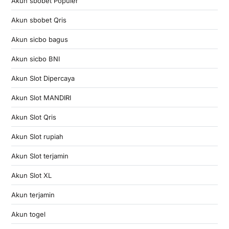
Akun sbobet Populer
Akun sbobet Qris
Akun sicbo bagus
Akun sicbo BNI
Akun Slot Dipercaya
Akun Slot MANDIRI
Akun Slot Qris
Akun Slot rupiah
Akun Slot terjamin
Akun Slot XL
Akun terjamin
Akun togel