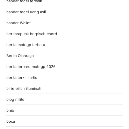
bandar togel terbaik
bandar togel uang asli
bandar Wallet
berharap tak berpisah chord
berita motogp terbaru
Berita Olahraga
berita terbaru motogp 2026
berita terkini artis
billie eilish illuminati
blog militer
bnib
boca