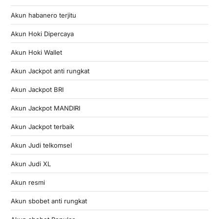
Akun habanero terjitu
Akun Hoki Dipercaya
Akun Hoki Wallet
Akun Jackpot anti rungkat
Akun Jackpot BRI
Akun Jackpot MANDIRI
Akun Jackpot terbaik
Akun Judi telkomsel
Akun Judi XL
Akun resmi
Akun sbobet anti rungkat