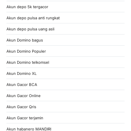
Akun depo 5k tergacor
Akun depo pulsa anti rungkat
Akun depo pulsa uang asli
Akun Domino bagus
Akun Domino Populer
Akun Domino telkomsel
Akun Domino XL
Akun Gacor BCA
Akun Gacor Online
Akun Gacor Qris
Akun Gacor terjamin
Akun habanero MANDIRI