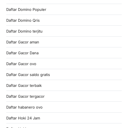
Daftar Domino Populer
Daftar Domino Qris
Daftar Domino terjitu
Daftar Gacor aman
Daftar Gacor Dana
Daftar Gacor ovo
Daftar Gacor saldo gratis
Daftar Gacor terbaik
Daftar Gacor tergacor
Daftar habanero ovo
Daftar Hoki 24 Jam