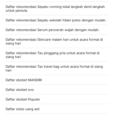
Daftar rekomendasi Sepatu running lokal langkah demi langkah
untuk pemula.
Daftar rekomendasi Sepatu sekolah hitam polos dengan mudah.
Daftar rekomendasi Serum pencerah wajah dengan mudah.
Daftar rekomendasi Skincare malam hari untuk acara formal di
siang hari
Daftar rekomendasi Tas pinggang pria untuk acara formal di
siang hari
Daftar rekomendasi Tas travel bag untuk acara formal di siang
hari
Daftar sbobet MANDIRI
Daftar sbobet ovo
Daftar sbobet Populer
Daftar sicbo uang asli