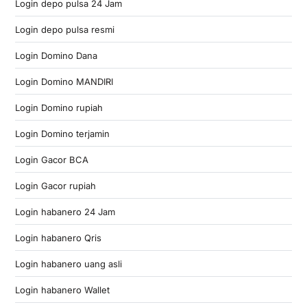
Login depo pulsa 24 Jam
Login depo pulsa resmi
Login Domino Dana
Login Domino MANDIRI
Login Domino rupiah
Login Domino terjamin
Login Gacor BCA
Login Gacor rupiah
Login habanero 24 Jam
Login habanero Qris
Login habanero uang asli
Login habanero Wallet