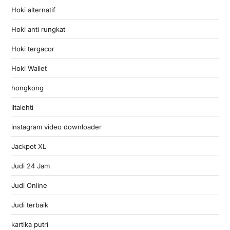
Hoki alternatif
Hoki anti rungkat
Hoki tergacor
Hoki Wallet
hongkong
iltalehti
instagram video downloader
Jackpot XL
Judi 24 Jam
Judi Online
Judi terbaik
kartika putri