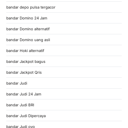
bandar depo pulsa tergacor
bandar Domino 24 Jam
bandar Domino alternatif
bandar Domino uang asli
bandar Hoki alternatif
bandar Jackpot bagus
bandar Jackpot Qris
bandar Judi
bandar Judi 24 Jam
bandar Judi BRI
bandar Judi Dipercaya
bandar Judi ovo