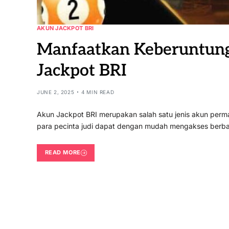
AKUN JACKPOT BRI
Manfaatkan Keberuntun
Jackpot BRI
JUNE 2, 2025
4 MIN READ
Akun Jackpot BRI merupakan salah satu jenis akun permain
para pecinta judi dapat dengan mudah mengakses berbag
READ MORE