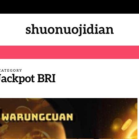
shuonuojidian
CATEGORY
ackpot BRI