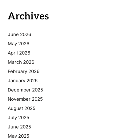
Archives
June 2026
May 2026
April 2026
March 2026
February 2026
January 2026
December 2025
November 2025
August 2025
July 2025
June 2025
May 2025