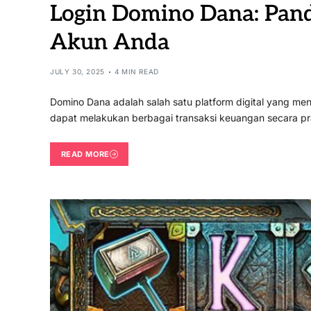
Login Domino Dana: Pand
Akun Anda
JULY 30, 2025
4 MIN READ
Domino Dana adalah salah satu platform digital yang me
dapat melakukan berbagai transaksi keuangan secara pra
READ MORE