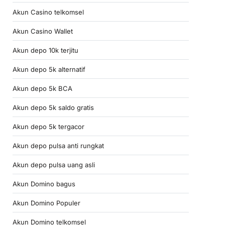
Akun Casino telkomsel
Akun Casino Wallet
Akun depo 10k terjitu
Akun depo 5k alternatif
Akun depo 5k BCA
Akun depo 5k saldo gratis
Akun depo 5k tergacor
Akun depo pulsa anti rungkat
Akun depo pulsa uang asli
Akun Domino bagus
Akun Domino Populer
Akun Domino telkomsel