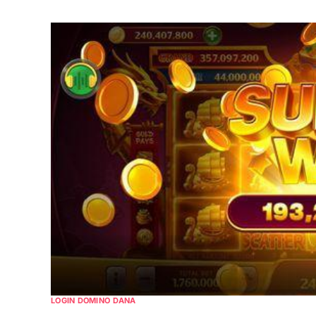
LOGIN DOMINO DANA