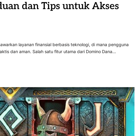
uan dan Tips untuk Akses
nawarkan layanan finansial berbasis teknologi, di mana pengguna
ktis dan aman. Salah satu fitur utama dari Domino Dana…