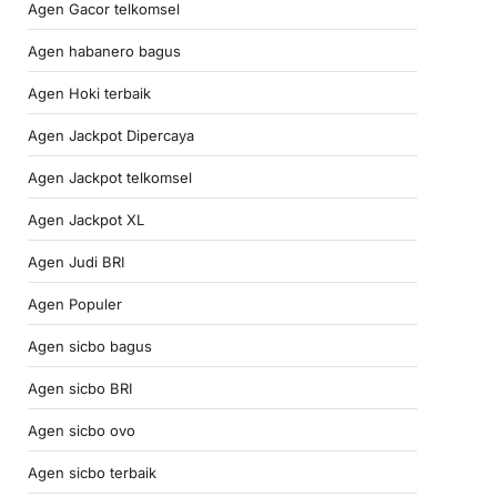
Agen Gacor telkomsel
Agen habanero bagus
Agen Hoki terbaik
Agen Jackpot Dipercaya
Agen Jackpot telkomsel
Agen Jackpot XL
Agen Judi BRI
Agen Populer
Agen sicbo bagus
Agen sicbo BRI
Agen sicbo ovo
Agen sicbo terbaik