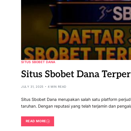
SITUS SBOBET DANA
Situs Sbobet Dana Terpe
JULY 31, 2025
4 MIN READ
Situs Sbobet Dana merupakan salah satu platform perju
taruhan. Dengan reputasi yang telah terjamin dan pengala
READ MORE