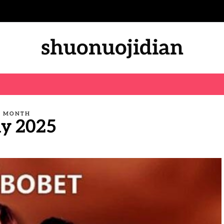
shuonuojidian
MONTH
ly 2025