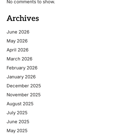
No comments to show.
Archives
June 2026
May 2026
April 2026
March 2026
February 2026
January 2026
December 2025
November 2025
August 2025
July 2025
June 2025
May 2025