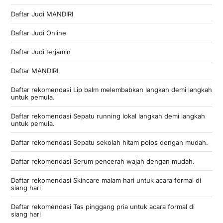
Daftar Judi MANDIRI
Daftar Judi Online
Daftar Judi terjamin
Daftar MANDIRI
Daftar rekomendasi Lip balm melembabkan langkah demi langkah
untuk pemula.
Daftar rekomendasi Sepatu running lokal langkah demi langkah
untuk pemula.
Daftar rekomendasi Sepatu sekolah hitam polos dengan mudah.
Daftar rekomendasi Serum pencerah wajah dengan mudah.
Daftar rekomendasi Skincare malam hari untuk acara formal di
siang hari
Daftar rekomendasi Tas pinggang pria untuk acara formal di
siang hari