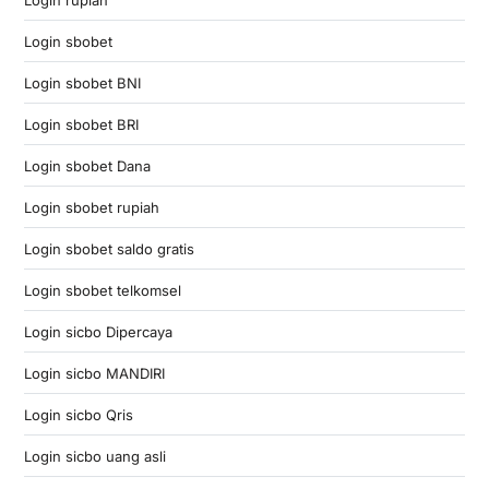
Login sbobet
Login sbobet BNI
Login sbobet BRI
Login sbobet Dana
Login sbobet rupiah
Login sbobet saldo gratis
Login sbobet telkomsel
Login sicbo Dipercaya
Login sicbo MANDIRI
Login sicbo Qris
Login sicbo uang asli