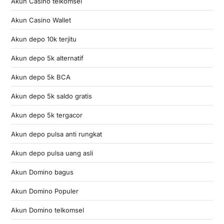
Akun Casino telkomsel
Akun Casino Wallet
Akun depo 10k terjitu
Akun depo 5k alternatif
Akun depo 5k BCA
Akun depo 5k saldo gratis
Akun depo 5k tergacor
Akun depo pulsa anti rungkat
Akun depo pulsa uang asli
Akun Domino bagus
Akun Domino Populer
Akun Domino telkomsel