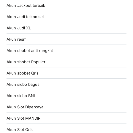
Akun Jackpot terbaik
Akun Judi telkomsel
Akun Judi XL
Akun resmi
Akun sbobet anti rungkat
Akun sbobet Populer
Akun sbobet Qris
Akun sicbo bagus
Akun sicbo BNI
Akun Slot Dipercaya
Akun Slot MANDIRI
Akun Slot Qris