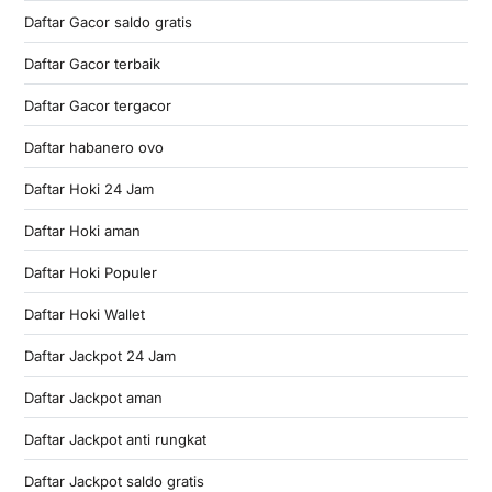
Daftar Gacor saldo gratis
Daftar Gacor terbaik
Daftar Gacor tergacor
Daftar habanero ovo
Daftar Hoki 24 Jam
Daftar Hoki aman
Daftar Hoki Populer
Daftar Hoki Wallet
Daftar Jackpot 24 Jam
Daftar Jackpot aman
Daftar Jackpot anti rungkat
Daftar Jackpot saldo gratis