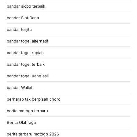
bandar sicbo terbaik
bandar Slot Dana
bandar terjitu
bandar togel alternatif
bandar togel rupiah
bandar togel terbaik
bandar togel uang asli
bandar Wallet
berharap tak berpisah chord
berita motogp terbaru
Berita Olahraga
berita terbaru motogp 2026