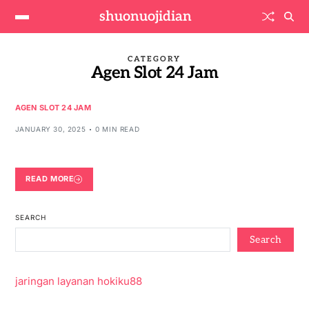
shuonuojidian
CATEGORY
Agen Slot 24 Jam
AGEN SLOT 24 JAM
JANUARY 30, 2025
0 MIN READ
READ MORE
SEARCH
Search
jaringan layanan hokiku88