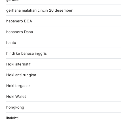
gerhana matahari cincin 26 desember
habanero BCA
habanero Dana
hantu
hindi ke bahasa inggris
Hoki alternatif
Hoki anti rungkat
Hoki tergacor
Hoki Wallet
hongkong
iltalehti