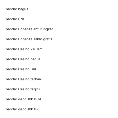
bandar bagus
bandar BNI
bandar Bonanza anti rungkat
bandar Bonanza saldo gratis
bandar Casino 24 Jam
bandar Casino bagus
bandar Casino BRI
bandar Casino terbaik
bandar Casino terjitu
bandar depo 10k BCA
bandar depo 10k BRI