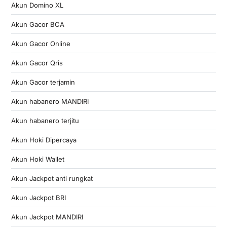
Akun Domino XL
Akun Gacor BCA
Akun Gacor Online
Akun Gacor Qris
Akun Gacor terjamin
Akun habanero MANDIRI
Akun habanero terjitu
Akun Hoki Dipercaya
Akun Hoki Wallet
Akun Jackpot anti rungkat
Akun Jackpot BRI
Akun Jackpot MANDIRI