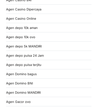
Agen Casino Dipercaya
Agen Casino Online
Agen depo 10k aman
Agen depo 10k ovo
Agen depo 5k MANDIRI
Agen depo pulsa 24 Jam
Agen depo pulsa terjitu
Agen Domino bagus
Agen Domino BNI
Agen Domino MANDIRI
Agen Gacor ovo