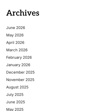
Archives
June 2026
May 2026
April 2026
March 2026
February 2026
January 2026
December 2025
November 2025
August 2025
July 2025
June 2025
May 2025