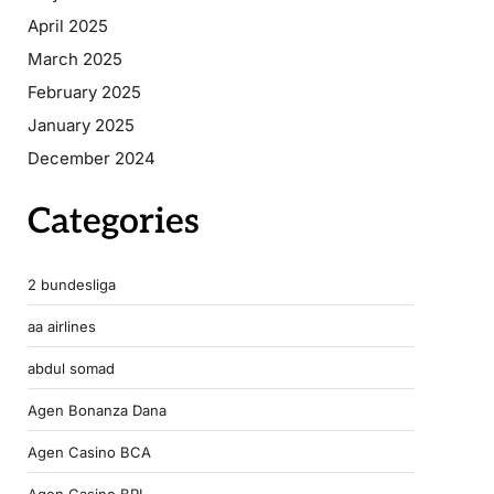
April 2025
March 2025
February 2025
January 2025
December 2024
Categories
2 bundesliga
aa airlines
abdul somad
Agen Bonanza Dana
Agen Casino BCA
Agen Casino BRI