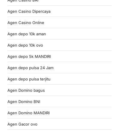
Agen Casino Dipercaya
Agen Casino Online
Agen depo 10k aman
Agen depo 10k ovo
Agen depo 5k MANDIRI
Agen depo pulsa 24 Jam
Agen depo pulsa terjitu
Agen Domino bagus
Agen Domino BNI
Agen Domino MANDIRI
Agen Gacor ovo