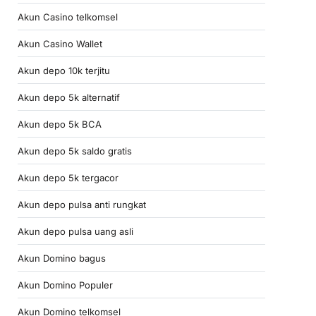
Akun Casino telkomsel
Akun Casino Wallet
Akun depo 10k terjitu
Akun depo 5k alternatif
Akun depo 5k BCA
Akun depo 5k saldo gratis
Akun depo 5k tergacor
Akun depo pulsa anti rungkat
Akun depo pulsa uang asli
Akun Domino bagus
Akun Domino Populer
Akun Domino telkomsel