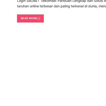
Login SBOBET Telkomsel: Panduan Lengkap dan Solusi A
taruhan online terbesar dan paling terkenal di dunia, 
READ MORE