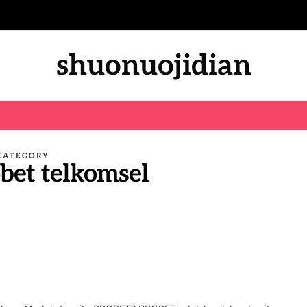
shuonuojidian
CATEGORY
obet telkomsel