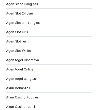
Agen sicbo uang asli
Agen Slot 24 Jam
Agen Slot anti rungkat
Agen Slot Qris
Agen Slot resmi
Agen Slot Wallet
Agen togel Dipercaya
Agen togel Online
Agen togel uang asli
Akun Bonanza BRI
Akun Casino Populer
Akun Casino resmi