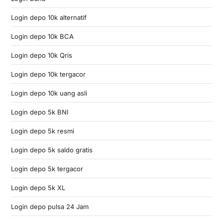
Login depo 10k alternatif
Login depo 10k BCA
Login depo 10k Qris
Login depo 10k tergacor
Login depo 10k uang asli
Login depo 5k BNI
Login depo 5k resmi
Login depo 5k saldo gratis
Login depo 5k tergacor
Login depo 5k XL
Login depo pulsa 24 Jam