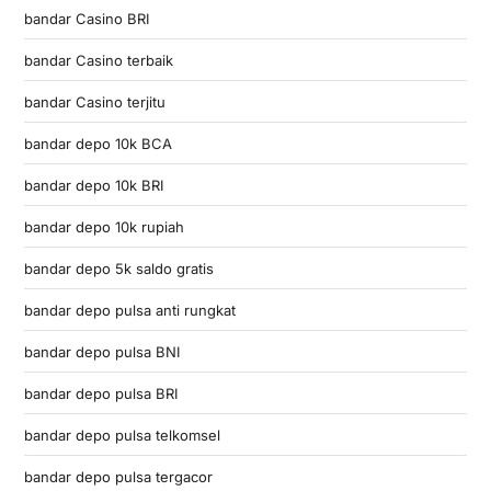
bandar Casino BRI
bandar Casino terbaik
bandar Casino terjitu
bandar depo 10k BCA
bandar depo 10k BRI
bandar depo 10k rupiah
bandar depo 5k saldo gratis
bandar depo pulsa anti rungkat
bandar depo pulsa BNI
bandar depo pulsa BRI
bandar depo pulsa telkomsel
bandar depo pulsa tergacor