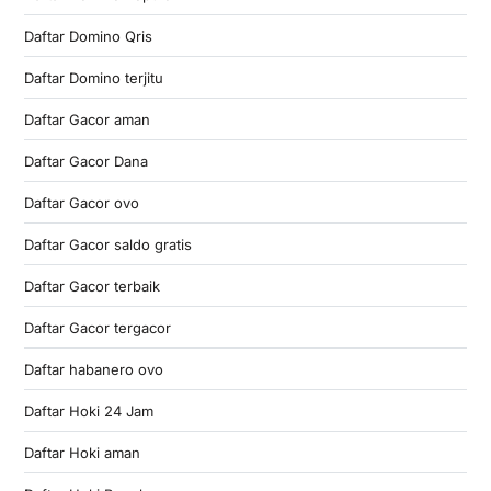
Daftar Domino Qris
Daftar Domino terjitu
Daftar Gacor aman
Daftar Gacor Dana
Daftar Gacor ovo
Daftar Gacor saldo gratis
Daftar Gacor terbaik
Daftar Gacor tergacor
Daftar habanero ovo
Daftar Hoki 24 Jam
Daftar Hoki aman