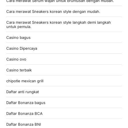
Cara merawat Serum wajah untuk bruntusan dengan mudah.
Cara merawat Sneakers korean style dengan mudah.
Cara merawat Sneakers korean style langkah demi langkah
untuk pemula.
Casino bagus
Casino Dipercaya
Casino ovo
Casino terbaik
chipotle mexican grill
Daftar anti rungkat
Daftar Bonanza bagus
Daftar Bonanza BCA
Daftar Bonanza BNI