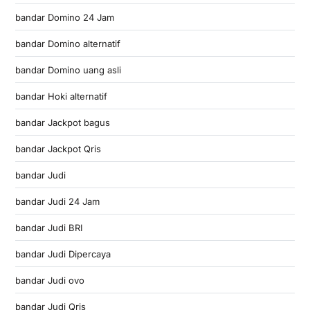
bandar Domino 24 Jam
bandar Domino alternatif
bandar Domino uang asli
bandar Hoki alternatif
bandar Jackpot bagus
bandar Jackpot Qris
bandar Judi
bandar Judi 24 Jam
bandar Judi BRI
bandar Judi Dipercaya
bandar Judi ovo
bandar Judi Qris