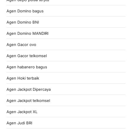
Agen Domino bagus
Agen Domino BNI
Agen Domino MANDIRI
Agen Gacor ovo
Agen Gacor telkomsel
Agen habanero bagus
Agen Hoki terbaik
Agen Jackpot Dipercaya
Agen Jackpot telkomsel
Agen Jackpot XL
Agen Judi BRI