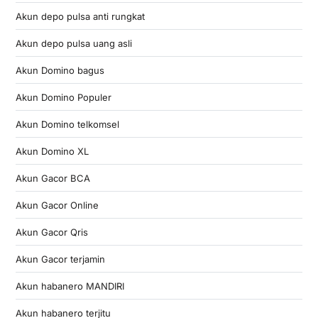
Akun depo pulsa anti rungkat
Akun depo pulsa uang asli
Akun Domino bagus
Akun Domino Populer
Akun Domino telkomsel
Akun Domino XL
Akun Gacor BCA
Akun Gacor Online
Akun Gacor Qris
Akun Gacor terjamin
Akun habanero MANDIRI
Akun habanero terjitu