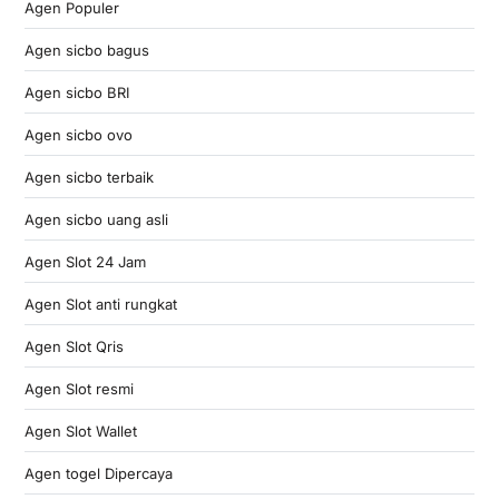
Agen Populer
Agen sicbo bagus
Agen sicbo BRI
Agen sicbo ovo
Agen sicbo terbaik
Agen sicbo uang asli
Agen Slot 24 Jam
Agen Slot anti rungkat
Agen Slot Qris
Agen Slot resmi
Agen Slot Wallet
Agen togel Dipercaya