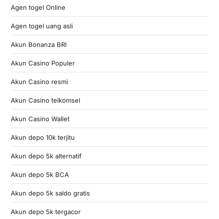
Agen togel Online
Agen togel uang asli
Akun Bonanza BRI
Akun Casino Populer
Akun Casino resmi
Akun Casino telkomsel
Akun Casino Wallet
Akun depo 10k terjitu
Akun depo 5k alternatif
Akun depo 5k BCA
Akun depo 5k saldo gratis
Akun depo 5k tergacor