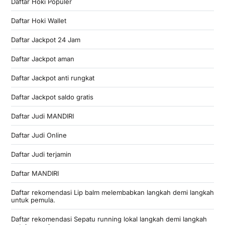
Daftar Hoki Populer
Daftar Hoki Wallet
Daftar Jackpot 24 Jam
Daftar Jackpot aman
Daftar Jackpot anti rungkat
Daftar Jackpot saldo gratis
Daftar Judi MANDIRI
Daftar Judi Online
Daftar Judi terjamin
Daftar MANDIRI
Daftar rekomendasi Lip balm melembabkan langkah demi langkah
untuk pemula.
Daftar rekomendasi Sepatu running lokal langkah demi langkah