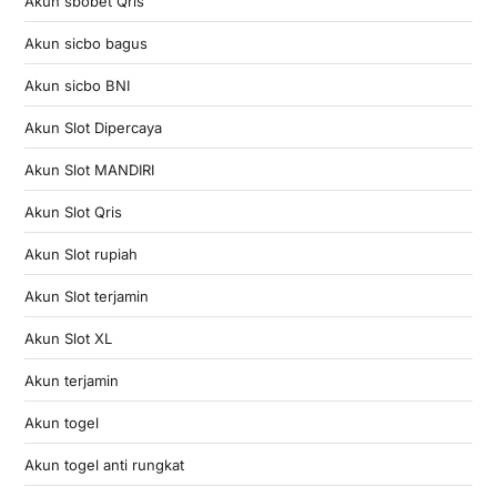
Akun sbobet Qris
Akun sicbo bagus
Akun sicbo BNI
Akun Slot Dipercaya
Akun Slot MANDIRI
Akun Slot Qris
Akun Slot rupiah
Akun Slot terjamin
Akun Slot XL
Akun terjamin
Akun togel
Akun togel anti rungkat