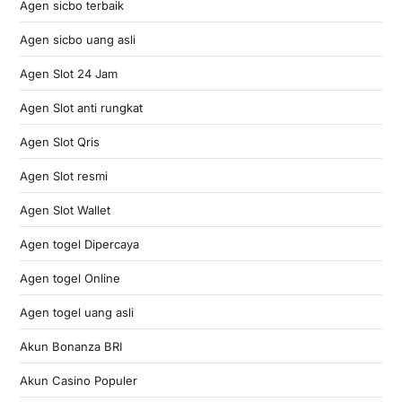
Agen sicbo terbaik
Agen sicbo uang asli
Agen Slot 24 Jam
Agen Slot anti rungkat
Agen Slot Qris
Agen Slot resmi
Agen Slot Wallet
Agen togel Dipercaya
Agen togel Online
Agen togel uang asli
Akun Bonanza BRI
Akun Casino Populer