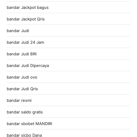
bandar Jackpot bagus
bandar Jackpot Qris
bandar Judi
bandar Judi 24 Jam
bandar Judi BRI
bandar Judi Dipercaya
bandar Judi ovo
bandar Judi Qris
bandar resmi
bandar saldo gratis
bandar sbobet MANDIRI
bandar sicbo Dana