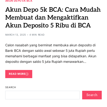
AKUN DEPO 5K BCA
Akun Depo 5k BCA: Cara Mudah
Membuat dan Mengaktifkan
Akun Deposito 5 Ribu di BCA
MARCH 13, 2025
4 MIN READ
Calon nasabah yang berminat membuka akun deposito di
Bank BCA dengan saldo awal sebesar 5 juta Rupiah perlu
memahami berbagai manfaat yang bisa didapatkan. Akun
deposito dengan saldo 5 juta Rupiah menawarkan…
READ MORE
SEARCH
Search