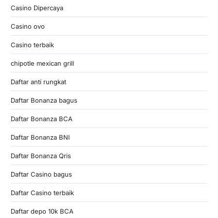
Casino Dipercaya
Casino ovo
Casino terbaik
chipotle mexican grill
Daftar anti rungkat
Daftar Bonanza bagus
Daftar Bonanza BCA
Daftar Bonanza BNI
Daftar Bonanza Qris
Daftar Casino bagus
Daftar Casino terbaik
Daftar depo 10k BCA