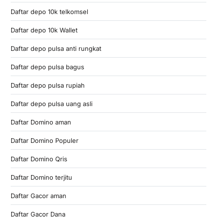
Daftar depo 10k telkomsel
Daftar depo 10k Wallet
Daftar depo pulsa anti rungkat
Daftar depo pulsa bagus
Daftar depo pulsa rupiah
Daftar depo pulsa uang asli
Daftar Domino aman
Daftar Domino Populer
Daftar Domino Qris
Daftar Domino terjitu
Daftar Gacor aman
Daftar Gacor Dana