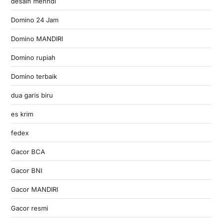
desain mehndi
Domino 24 Jam
Domino MANDIRI
Domino rupiah
Domino terbaik
dua garis biru
es krim
fedex
Gacor BCA
Gacor BNI
Gacor MANDIRI
Gacor resmi