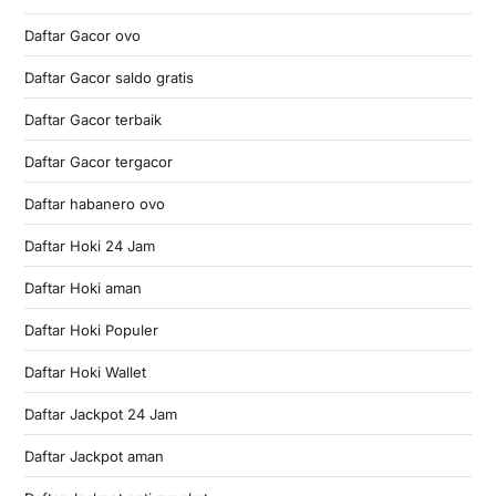
Daftar Gacor ovo
Daftar Gacor saldo gratis
Daftar Gacor terbaik
Daftar Gacor tergacor
Daftar habanero ovo
Daftar Hoki 24 Jam
Daftar Hoki aman
Daftar Hoki Populer
Daftar Hoki Wallet
Daftar Jackpot 24 Jam
Daftar Jackpot aman