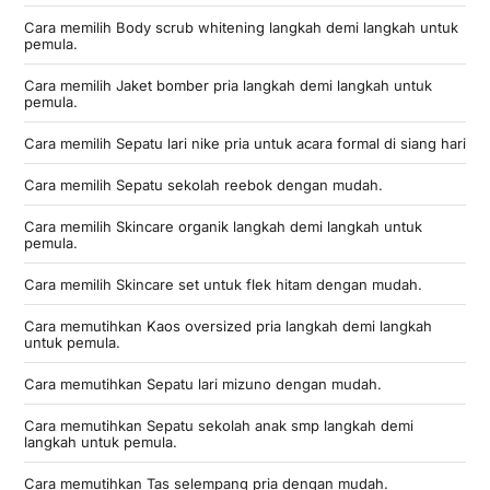
Cara memilih Body scrub whitening langkah demi langkah untuk
pemula.
Cara memilih Jaket bomber pria langkah demi langkah untuk
pemula.
Cara memilih Sepatu lari nike pria untuk acara formal di siang hari
Cara memilih Sepatu sekolah reebok dengan mudah.
Cara memilih Skincare organik langkah demi langkah untuk
pemula.
Cara memilih Skincare set untuk flek hitam dengan mudah.
Cara memutihkan Kaos oversized pria langkah demi langkah
untuk pemula.
Cara memutihkan Sepatu lari mizuno dengan mudah.
Cara memutihkan Sepatu sekolah anak smp langkah demi
langkah untuk pemula.
Cara memutihkan Tas selempang pria dengan mudah.