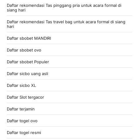
Daftar rekomendasi Tas pinggang pria untuk acara formal di
siang hari
Daftar rekomendasi Tas travel bag untuk acara formal di siang
hari
Daftar sbobet MANDIRI
Daftar sbobet ovo
Daftar sbobet Populer
Daftar sicbo uang asli
Daftar sicbo XL
Daftar Slot tergacor
Daftar terjamin
Daftar togel ovo
Daftar togel resmi