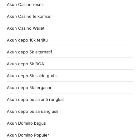
Akun Casino resmi
Akun Casino telkomsel
Akun Casino Wallet
Akun depo 10k terjitu
Akun depo 5k alternatif
Akun depo 5k BCA
Akun depo 5k saldo gratis
Akun depo 5k tergacor
Akun depo pulsa anti rungkat
Akun depo pulsa uang asli
Akun Domino bagus
Akun Domino Populer