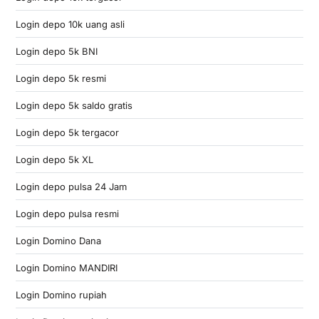
Login depo 10k uang asli
Login depo 5k BNI
Login depo 5k resmi
Login depo 5k saldo gratis
Login depo 5k tergacor
Login depo 5k XL
Login depo pulsa 24 Jam
Login depo pulsa resmi
Login Domino Dana
Login Domino MANDIRI
Login Domino rupiah