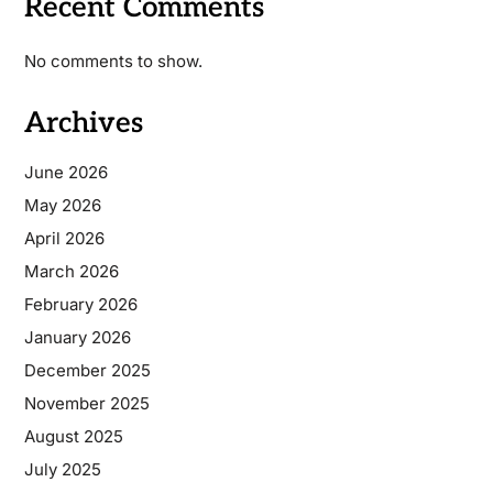
Recent Comments
No comments to show.
Archives
June 2026
May 2026
April 2026
March 2026
February 2026
January 2026
December 2025
November 2025
August 2025
July 2025