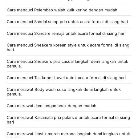
Cara mencuci Pelembab wajah kulit kering dengan mudah.
Cara mencuci Sandal selop pria untuk acara formal di siang hari
Cara mencuci Skincare remaja untuk acara formal di siang hari
Cara mencuci Sneakers korean style untuk acara formal di siang
hari
Cara mencuci Sneakers pria casual langkah demi langkah untuk
pemula.
Cara mencuci Tas koper travel untuk acara formal di siang hari
Cara merawat Body wash susu langkah demi langkah untuk
pemula.
Cara merawat Jam tangan anak dengan mudah.
Cara merawat Kacamata pria polarize untuk acara formal di siang
hari
Cara merawat Lipstik merah merona langkah demi langkah untuk