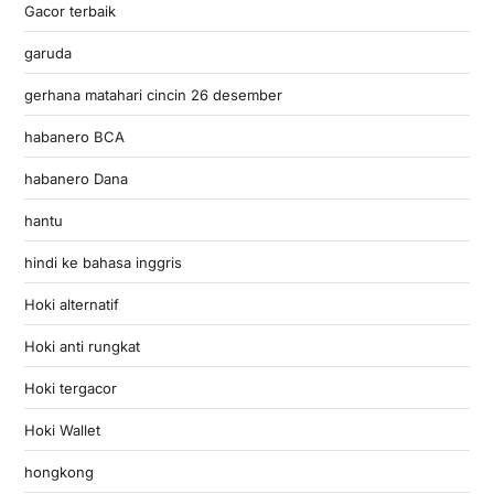
Gacor terbaik
garuda
gerhana matahari cincin 26 desember
habanero BCA
habanero Dana
hantu
hindi ke bahasa inggris
Hoki alternatif
Hoki anti rungkat
Hoki tergacor
Hoki Wallet
hongkong