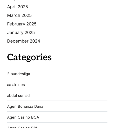
April 2025
March 2025
February 2025
January 2025
December 2024
Categories
2 bundesliga
aa airlines
abdul somad
Agen Bonanza Dana
Agen Casino BCA
Agen Casino BRI