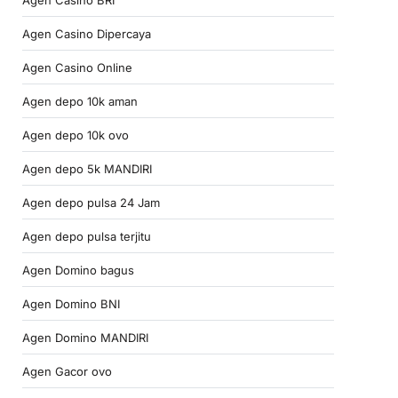
Agen Casino Dipercaya
Agen Casino Online
Agen depo 10k aman
Agen depo 10k ovo
Agen depo 5k MANDIRI
Agen depo pulsa 24 Jam
Agen depo pulsa terjitu
Agen Domino bagus
Agen Domino BNI
Agen Domino MANDIRI
Agen Gacor ovo