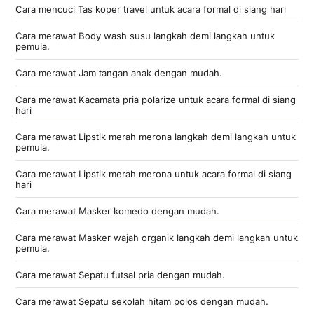
Cara mencuci Tas koper travel untuk acara formal di siang hari
Cara merawat Body wash susu langkah demi langkah untuk
pemula.
Cara merawat Jam tangan anak dengan mudah.
Cara merawat Kacamata pria polarize untuk acara formal di siang
hari
Cara merawat Lipstik merah merona langkah demi langkah untuk
pemula.
Cara merawat Lipstik merah merona untuk acara formal di siang
hari
Cara merawat Masker komedo dengan mudah.
Cara merawat Masker wajah organik langkah demi langkah untuk
pemula.
Cara merawat Sepatu futsal pria dengan mudah.
Cara merawat Sepatu sekolah hitam polos dengan mudah.