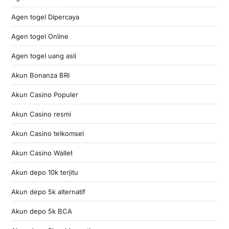
Agen togel Dipercaya
Agen togel Online
Agen togel uang asli
Akun Bonanza BRI
Akun Casino Populer
Akun Casino resmi
Akun Casino telkomsel
Akun Casino Wallet
Akun depo 10k terjitu
Akun depo 5k alternatif
Akun depo 5k BCA