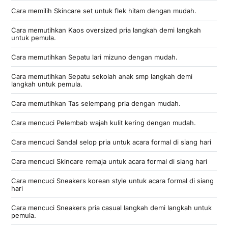
Cara memilih Skincare set untuk flek hitam dengan mudah.
Cara memutihkan Kaos oversized pria langkah demi langkah
untuk pemula.
Cara memutihkan Sepatu lari mizuno dengan mudah.
Cara memutihkan Sepatu sekolah anak smp langkah demi
langkah untuk pemula.
Cara memutihkan Tas selempang pria dengan mudah.
Cara mencuci Pelembab wajah kulit kering dengan mudah.
Cara mencuci Sandal selop pria untuk acara formal di siang hari
Cara mencuci Skincare remaja untuk acara formal di siang hari
Cara mencuci Sneakers korean style untuk acara formal di siang
hari
Cara mencuci Sneakers pria casual langkah demi langkah untuk
pemula.