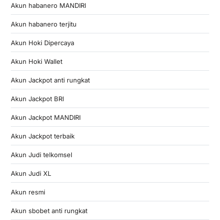
Akun habanero MANDIRI
Akun habanero terjitu
Akun Hoki Dipercaya
Akun Hoki Wallet
Akun Jackpot anti rungkat
Akun Jackpot BRI
Akun Jackpot MANDIRI
Akun Jackpot terbaik
Akun Judi telkomsel
Akun Judi XL
Akun resmi
Akun sbobet anti rungkat