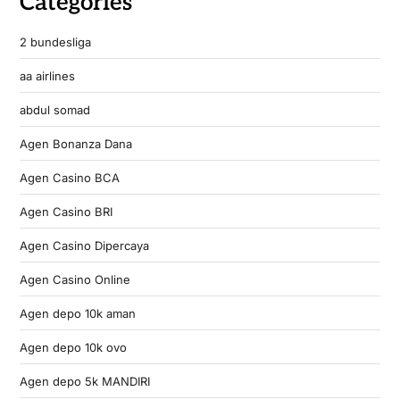
Categories
2 bundesliga
aa airlines
abdul somad
Agen Bonanza Dana
Agen Casino BCA
Agen Casino BRI
Agen Casino Dipercaya
Agen Casino Online
Agen depo 10k aman
Agen depo 10k ovo
Agen depo 5k MANDIRI