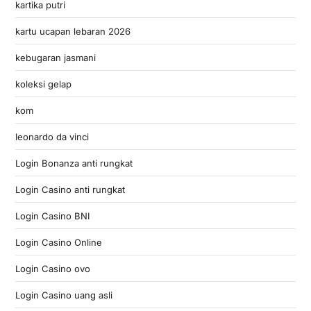
kartika putri
kartu ucapan lebaran 2026
kebugaran jasmani
koleksi gelap
kom
leonardo da vinci
Login Bonanza anti rungkat
Login Casino anti rungkat
Login Casino BNI
Login Casino Online
Login Casino ovo
Login Casino uang asli