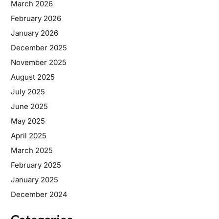
March 2026
February 2026
January 2026
December 2025
November 2025
August 2025
July 2025
June 2025
May 2025
April 2025
March 2025
February 2025
January 2025
December 2024