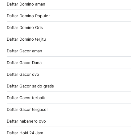
Daftar Domino aman
Daftar Domino Populer
Daftar Domino Qris
Daftar Domino terjitu
Daftar Gacor aman
Daftar Gacor Dana
Daftar Gacor ovo
Daftar Gacor saldo gratis
Daftar Gacor terbaik
Daftar Gacor tergacor
Daftar habanero ovo
Daftar Hoki 24 Jam