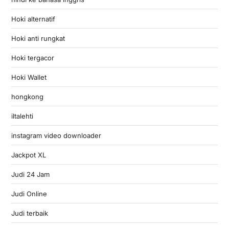
Hoki alternatif
Hoki anti rungkat
Hoki tergacor
Hoki Wallet
hongkong
iltalehti
instagram video downloader
Jackpot XL
Judi 24 Jam
Judi Online
Judi terbaik