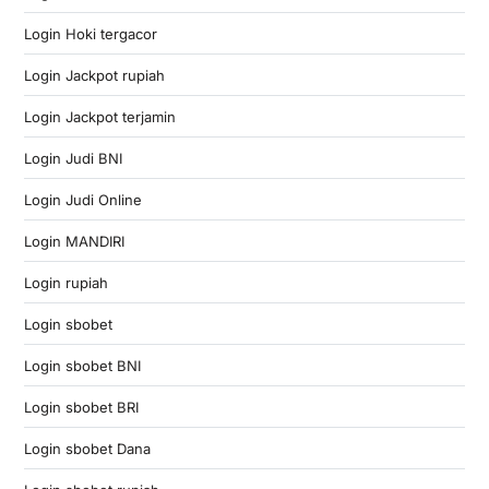
Login Hoki tergacor
Login Jackpot rupiah
Login Jackpot terjamin
Login Judi BNI
Login Judi Online
Login MANDIRI
Login rupiah
Login sbobet
Login sbobet BNI
Login sbobet BRI
Login sbobet Dana