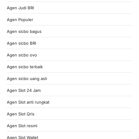
Agen Judi BRI
Agen Populer
Agen sicbo bagus
Agen sicbo BRI
Agen sicbo ovo
Agen sicbo terbaik
Agen sicbo uang asli
Agen Slot 24 Jam
Agen Slot anti rungkat
Agen Slot Qris
Agen Slot resmi
Agen Slot Wallet