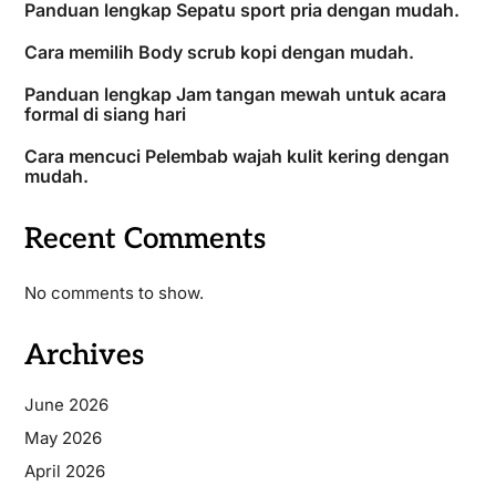
Panduan lengkap Sepatu sport pria dengan mudah.
Cara memilih Body scrub kopi dengan mudah.
Panduan lengkap Jam tangan mewah untuk acara
formal di siang hari
Cara mencuci Pelembab wajah kulit kering dengan
mudah.
Recent Comments
No comments to show.
Archives
June 2026
May 2026
April 2026