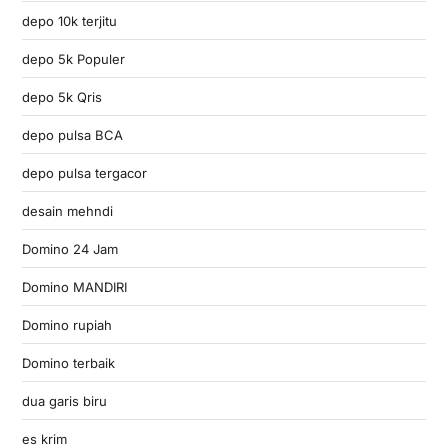
depo 10k terjitu
depo 5k Populer
depo 5k Qris
depo pulsa BCA
depo pulsa tergacor
desain mehndi
Domino 24 Jam
Domino MANDIRI
Domino rupiah
Domino terbaik
dua garis biru
es krim