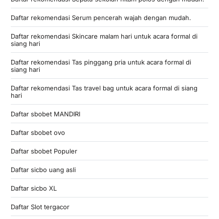
Daftar rekomendasi Serum pencerah wajah dengan mudah.
Daftar rekomendasi Skincare malam hari untuk acara formal di
siang hari
Daftar rekomendasi Tas pinggang pria untuk acara formal di
siang hari
Daftar rekomendasi Tas travel bag untuk acara formal di siang
hari
Daftar sbobet MANDIRI
Daftar sbobet ovo
Daftar sbobet Populer
Daftar sicbo uang asli
Daftar sicbo XL
Daftar Slot tergacor