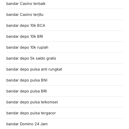
bandar Casino terbaik
bandar Casino terjitu
bandar depo 10k BCA
bandar depo 10k BRI
bandar depo 10k rupiah
bandar depo 5k saldo gratis
bandar depo pulsa anti rungkat
bandar depo pulsa BNI
bandar depo pulsa BRI
bandar depo pulsa telkomsel
bandar depo pulsa tergacor
bandar Domino 24 Jam