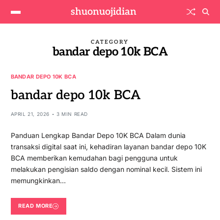
shuonuojidian
CATEGORY
bandar depo 10k BCA
BANDAR DEPO 10K BCA
bandar depo 10k BCA
APRIL 21, 2026
3 MIN READ
Panduan Lengkap Bandar Depo 10K BCA Dalam dunia
transaksi digital saat ini, kehadiran layanan bandar depo 10K
BCA memberikan kemudahan bagi pengguna untuk
melakukan pengisian saldo dengan nominal kecil. Sistem ini
memungkinkan…
READ MORE