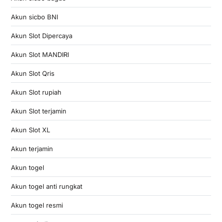
Akun sicbo BNI
Akun Slot Dipercaya
Akun Slot MANDIRI
Akun Slot Qris
Akun Slot rupiah
Akun Slot terjamin
Akun Slot XL
Akun terjamin
Akun togel
Akun togel anti rungkat
Akun togel resmi