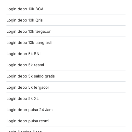
Login depo 10k BCA
Login depo 10k Qris
Login depo 10k tergacor
Login depo 10k uang asli
Login depo 5k BNI
Login depo 5k resmi
Login depo 5k saldo gratis
Login depo 5k tergacor
Login depo 5k XL
Login depo pulsa 24 Jam
Login depo pulsa resmi
Login Domino Dana