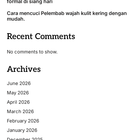
formal di siang hari
Cara mencuci Pelembab wajah kulit kering dengan
mudah.
Recent Comments
No comments to show.
Archives
June 2026
May 2026
April 2026
March 2026
February 2026
January 2026
December 2025