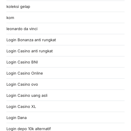
koleksi gelap
kom
leonardo da vinci
Login Bonanza anti rungkat
Login Casino anti rungkat
Login Casino BNI
Login Casino Online
Login Casino ovo
Login Casino uang asli
Login Casino XL
Login Dana
Login depo 10k alternatif