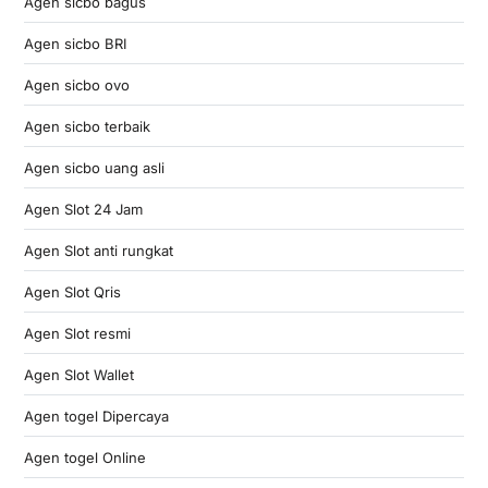
Agen sicbo bagus
Agen sicbo BRI
Agen sicbo ovo
Agen sicbo terbaik
Agen sicbo uang asli
Agen Slot 24 Jam
Agen Slot anti rungkat
Agen Slot Qris
Agen Slot resmi
Agen Slot Wallet
Agen togel Dipercaya
Agen togel Online