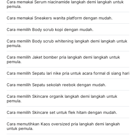
Cara memakai Serum niacinamide langkah demi langkah untuk
pemula.
Cara memakai Sneakers wanita platform dengan mudah.
Cara memilih Body scrub kopi dengan mudah.
Cara memilih Body scrub whitening langkah demi langkah untuk
pemula.
Cara memilih Jaket bomber pria langkah demi langkah untuk
pemula.
Cara memilih Sepatu lari nike pria untuk acara formal di siang hari
Cara memilih Sepatu sekolah reebok dengan mudah.
Cara memilih Skincare organik langkah demi langkah untuk
pemula.
Cara memilih Skincare set untuk flek hitam dengan mudah.
Cara memutihkan Kaos oversized pria langkah demi langkah
untuk pemula.