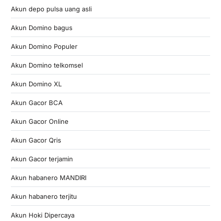
Akun depo pulsa uang asli
Akun Domino bagus
Akun Domino Populer
Akun Domino telkomsel
Akun Domino XL
Akun Gacor BCA
Akun Gacor Online
Akun Gacor Qris
Akun Gacor terjamin
Akun habanero MANDIRI
Akun habanero terjitu
Akun Hoki Dipercaya