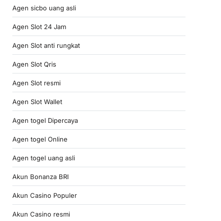
Agen sicbo uang asli
Agen Slot 24 Jam
Agen Slot anti rungkat
Agen Slot Qris
Agen Slot resmi
Agen Slot Wallet
Agen togel Dipercaya
Agen togel Online
Agen togel uang asli
Akun Bonanza BRI
Akun Casino Populer
Akun Casino resmi