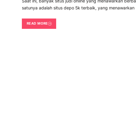
Saat ini, banyak situs judi online yang menawarkan ber
satunya adalah situs depo 5k terbaik, yang menawarkan
READ MORE