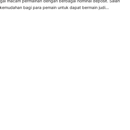
bagai macam permainan dengan berbagai nominal deposit. Salah
 kemudahan bagi para pemain untuk dapat bermain judi…