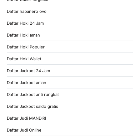
Daftar habanero ovo
Daftar Hoki 24 Jam
Daftar Hoki aman
Daftar Hoki Populer
Daftar Hoki Wallet
Daftar Jackpot 24 Jam
Daftar Jackpot aman
Daftar Jackpot anti rungkat
Daftar Jackpot saldo gratis
Daftar Judi MANDIRI
Daftar Judi Online