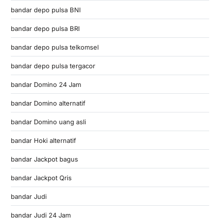
bandar depo pulsa BNI
bandar depo pulsa BRI
bandar depo pulsa telkomsel
bandar depo pulsa tergacor
bandar Domino 24 Jam
bandar Domino alternatif
bandar Domino uang asli
bandar Hoki alternatif
bandar Jackpot bagus
bandar Jackpot Qris
bandar Judi
bandar Judi 24 Jam