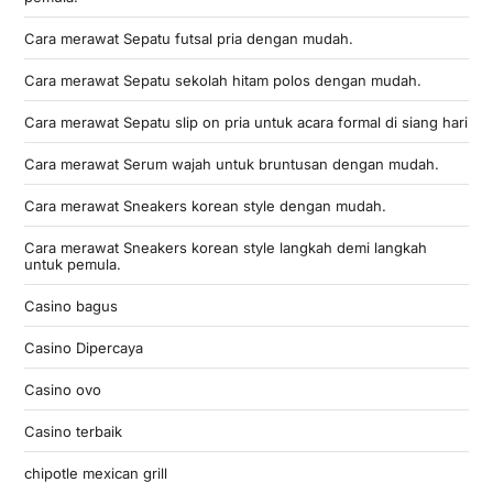
Cara merawat Sepatu futsal pria dengan mudah.
Cara merawat Sepatu sekolah hitam polos dengan mudah.
Cara merawat Sepatu slip on pria untuk acara formal di siang hari
Cara merawat Serum wajah untuk bruntusan dengan mudah.
Cara merawat Sneakers korean style dengan mudah.
Cara merawat Sneakers korean style langkah demi langkah
untuk pemula.
Casino bagus
Casino Dipercaya
Casino ovo
Casino terbaik
chipotle mexican grill