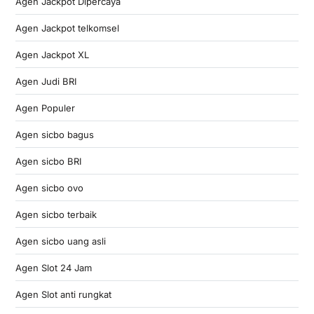
Agen Jackpot Dipercaya
Agen Jackpot telkomsel
Agen Jackpot XL
Agen Judi BRI
Agen Populer
Agen sicbo bagus
Agen sicbo BRI
Agen sicbo ovo
Agen sicbo terbaik
Agen sicbo uang asli
Agen Slot 24 Jam
Agen Slot anti rungkat