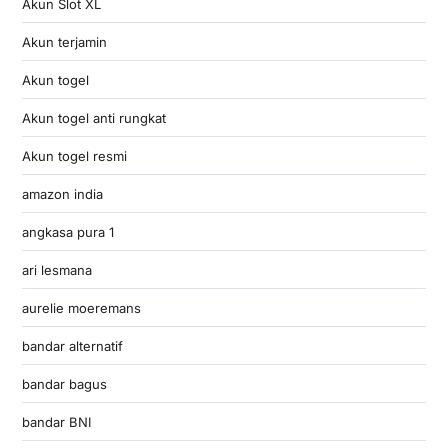
Akun Slot XL
Akun terjamin
Akun togel
Akun togel anti rungkat
Akun togel resmi
amazon india
angkasa pura 1
ari lesmana
aurelie moeremans
bandar alternatif
bandar bagus
bandar BNI