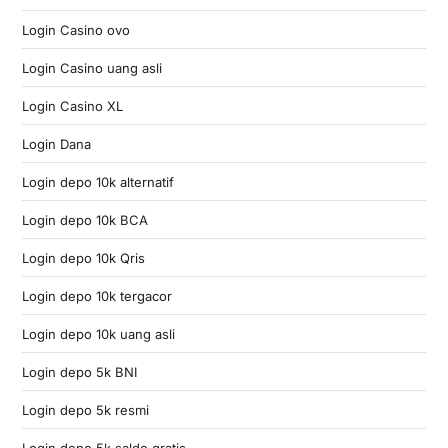
Login Casino ovo
Login Casino uang asli
Login Casino XL
Login Dana
Login depo 10k alternatif
Login depo 10k BCA
Login depo 10k Qris
Login depo 10k tergacor
Login depo 10k uang asli
Login depo 5k BNI
Login depo 5k resmi