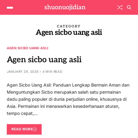
shuonuojidian
CATEGORY
Agen sicbo uang asli
AGEN SICBO UANG ASLI
Agen sicbo uang asli
JANUARY 29, 2026
4 MIN READ
Agen Sicbo Uang Asli: Panduan Lengkap Bermain Aman dan
Menguntungkan Sicbo merupakan salah satu permainan
dadu paling populer di dunia perjudian online, khususnya di
Asia. Permainan ini menawarkan kesederhanaan aturan,
tempo cepat,…
READ MORE