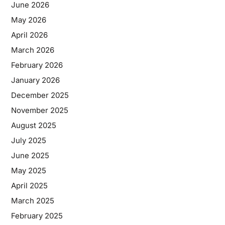
June 2026
May 2026
April 2026
March 2026
February 2026
January 2026
December 2025
November 2025
August 2025
July 2025
June 2025
May 2025
April 2025
March 2025
February 2025