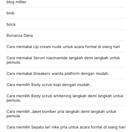
blog militer
bnib
boca
Bonanza Dana
Cara memakai Lip cream nude untuk acara formal di siang hari
Cara memakai Serum niacinamide langkah demi langkah untuk
pemula.
Cara memakai Sneakers wanita platform dengan mudah.
Cara memilih Body scrub kopi dengan mudah.
Cara memilih Body scrub whitening langkah demi langkah untuk
pemula.
Cara memilih Jaket bomber pria langkah demi langkah untuk
pemula.
Cara memilih Sepatu lari nike pria untuk acara formal di siang hari