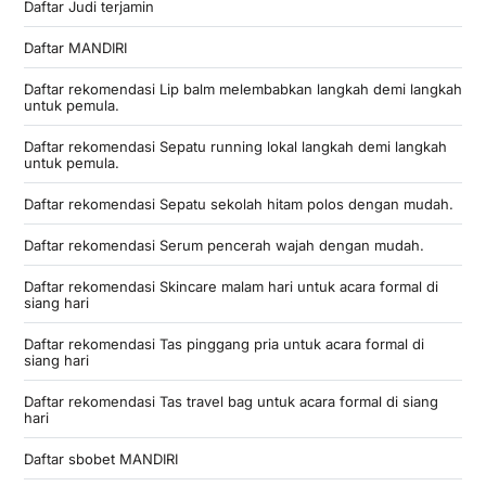
Daftar Judi terjamin
Daftar MANDIRI
Daftar rekomendasi Lip balm melembabkan langkah demi langkah
untuk pemula.
Daftar rekomendasi Sepatu running lokal langkah demi langkah
untuk pemula.
Daftar rekomendasi Sepatu sekolah hitam polos dengan mudah.
Daftar rekomendasi Serum pencerah wajah dengan mudah.
Daftar rekomendasi Skincare malam hari untuk acara formal di
siang hari
Daftar rekomendasi Tas pinggang pria untuk acara formal di
siang hari
Daftar rekomendasi Tas travel bag untuk acara formal di siang
hari
Daftar sbobet MANDIRI