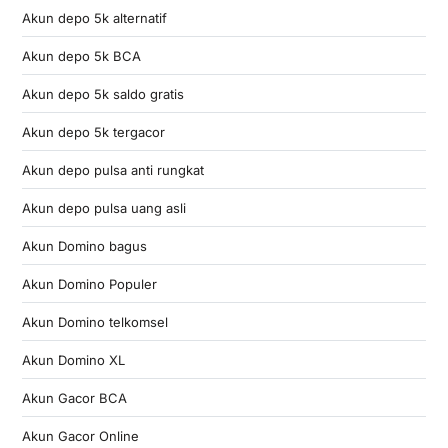
Akun depo 5k alternatif
Akun depo 5k BCA
Akun depo 5k saldo gratis
Akun depo 5k tergacor
Akun depo pulsa anti rungkat
Akun depo pulsa uang asli
Akun Domino bagus
Akun Domino Populer
Akun Domino telkomsel
Akun Domino XL
Akun Gacor BCA
Akun Gacor Online