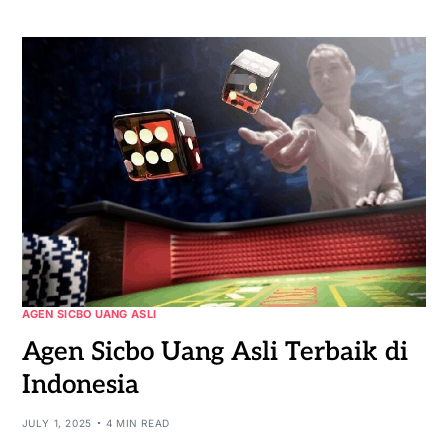
AGEN SICBO UANG ASLI
Agen Sicbo Uang Asli Terbaik di
Indonesia
JULY 1, 2025
4 MIN READ