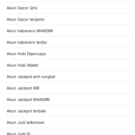
Akun Gacor Qris
Akun Gacor terjamin
Akun habanero MANDIRI
Akun habanero terjitu
Akun Hoki Dipercaya
Akun Hoki Wallet
Akun Jackpot anti rungkat
Akun Jackpot BRI
Akun Jackpot MANDIRI
Akun Jackpot terbaik
Akun Judi telkomsel
Akun Judi XL