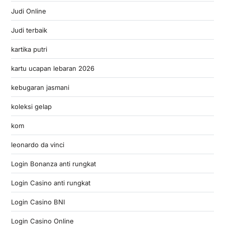
Judi Online
Judi terbaik
kartika putri
kartu ucapan lebaran 2026
kebugaran jasmani
koleksi gelap
kom
leonardo da vinci
Login Bonanza anti rungkat
Login Casino anti rungkat
Login Casino BNI
Login Casino Online