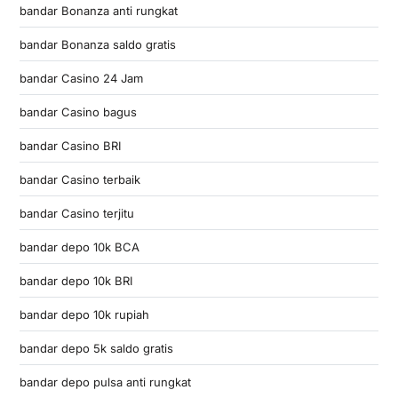
bandar Bonanza anti rungkat
bandar Bonanza saldo gratis
bandar Casino 24 Jam
bandar Casino bagus
bandar Casino BRI
bandar Casino terbaik
bandar Casino terjitu
bandar depo 10k BCA
bandar depo 10k BRI
bandar depo 10k rupiah
bandar depo 5k saldo gratis
bandar depo pulsa anti rungkat