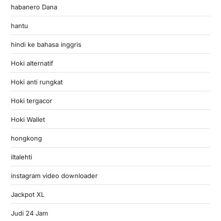
habanero Dana
hantu
hindi ke bahasa inggris
Hoki alternatif
Hoki anti rungkat
Hoki tergacor
Hoki Wallet
hongkong
iltalehti
instagram video downloader
Jackpot XL
Judi 24 Jam