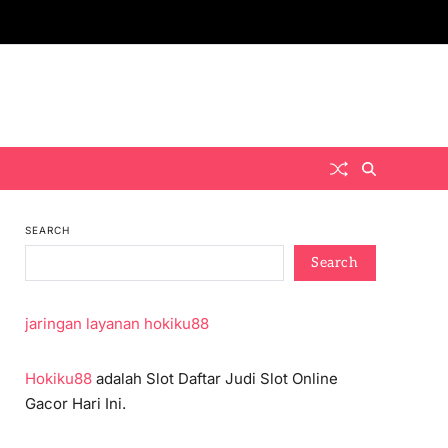
SEARCH
Search
jaringan layanan hokiku88
Hokiku88
adalah Slot Daftar Judi Slot Online
Gacor Hari Ini.