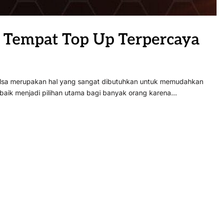
k: Tempat Top Up Terpercaya
t pulsa merupakan hal yang sangat dibutuhkan untuk memudahkan
rbaik menjadi pilihan utama bagi banyak orang karena…