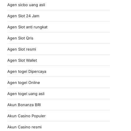
Agen sicbo uang asli
Agen Slot 24 Jam
Agen Slot anti rungkat
Agen Slot Qris
Agen Slot resmi
Agen Slot Wallet
Agen togel Dipercaya
Agen togel Online
Agen togel uang asli
Akun Bonanza BRI
Akun Casino Populer
Akun Casino resmi