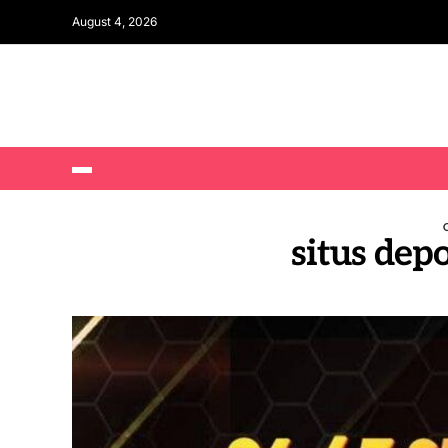
August 4, 2026
situs dep