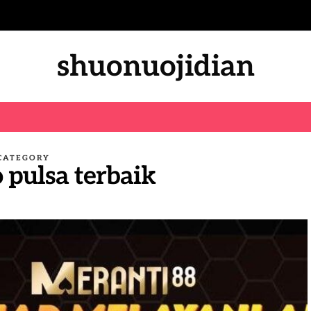
shuonuojidian
CATEGORY
o pulsa terbaik