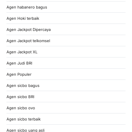
Agen habanero bagus
Agen Hoki terbaik
Agen Jackpot Dipercaya
Agen Jackpot telkomsel
Agen Jackpot XL
Agen Judi BRI
Agen Populer
Agen sicbo bagus
Agen sicbo BRI
Agen sicbo ovo
Agen sicbo terbaik
Agen sicbo uang asli