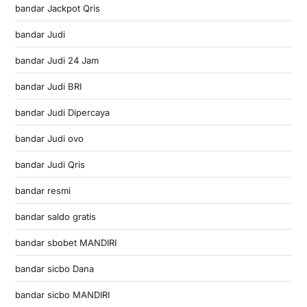
bandar Jackpot Qris
bandar Judi
bandar Judi 24 Jam
bandar Judi BRI
bandar Judi Dipercaya
bandar Judi ovo
bandar Judi Qris
bandar resmi
bandar saldo gratis
bandar sbobet MANDIRI
bandar sicbo Dana
bandar sicbo MANDIRI