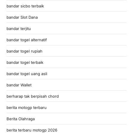
bandar sicbo terbaik
bandar Slot Dana
bandar terjitu
bandar togel alternatif
bandar togel rupiah
bandar togel terbaik
bandar togel uang asli
bandar Wallet
berharap tak berpisah chord
berita motogp terbaru
Berita Olahraga
berita terbaru motogp 2026