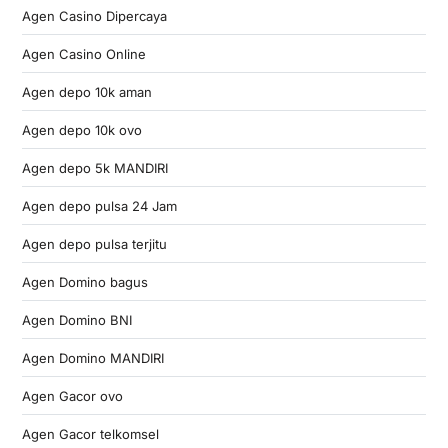
Agen Casino Dipercaya
Agen Casino Online
Agen depo 10k aman
Agen depo 10k ovo
Agen depo 5k MANDIRI
Agen depo pulsa 24 Jam
Agen depo pulsa terjitu
Agen Domino bagus
Agen Domino BNI
Agen Domino MANDIRI
Agen Gacor ovo
Agen Gacor telkomsel