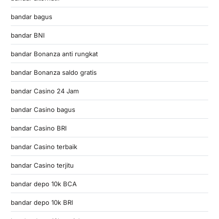
bandar bagus
bandar BNI
bandar Bonanza anti rungkat
bandar Bonanza saldo gratis
bandar Casino 24 Jam
bandar Casino bagus
bandar Casino BRI
bandar Casino terbaik
bandar Casino terjitu
bandar depo 10k BCA
bandar depo 10k BRI