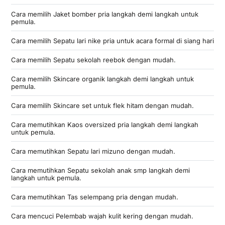
Cara memilih Jaket bomber pria langkah demi langkah untuk
pemula.
Cara memilih Sepatu lari nike pria untuk acara formal di siang hari
Cara memilih Sepatu sekolah reebok dengan mudah.
Cara memilih Skincare organik langkah demi langkah untuk
pemula.
Cara memilih Skincare set untuk flek hitam dengan mudah.
Cara memutihkan Kaos oversized pria langkah demi langkah
untuk pemula.
Cara memutihkan Sepatu lari mizuno dengan mudah.
Cara memutihkan Sepatu sekolah anak smp langkah demi
langkah untuk pemula.
Cara memutihkan Tas selempang pria dengan mudah.
Cara mencuci Pelembab wajah kulit kering dengan mudah.