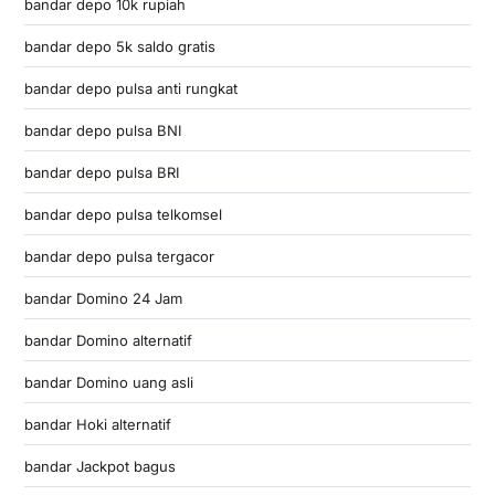
bandar depo 10k rupiah
bandar depo 5k saldo gratis
bandar depo pulsa anti rungkat
bandar depo pulsa BNI
bandar depo pulsa BRI
bandar depo pulsa telkomsel
bandar depo pulsa tergacor
bandar Domino 24 Jam
bandar Domino alternatif
bandar Domino uang asli
bandar Hoki alternatif
bandar Jackpot bagus