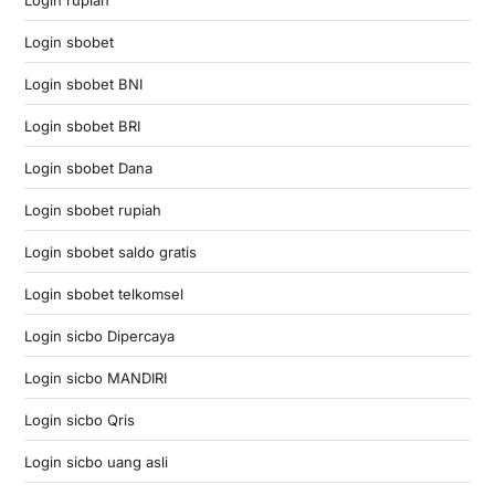
Login sbobet
Login sbobet BNI
Login sbobet BRI
Login sbobet Dana
Login sbobet rupiah
Login sbobet saldo gratis
Login sbobet telkomsel
Login sicbo Dipercaya
Login sicbo MANDIRI
Login sicbo Qris
Login sicbo uang asli