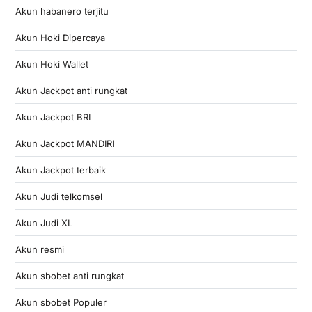
Akun habanero terjitu
Akun Hoki Dipercaya
Akun Hoki Wallet
Akun Jackpot anti rungkat
Akun Jackpot BRI
Akun Jackpot MANDIRI
Akun Jackpot terbaik
Akun Judi telkomsel
Akun Judi XL
Akun resmi
Akun sbobet anti rungkat
Akun sbobet Populer