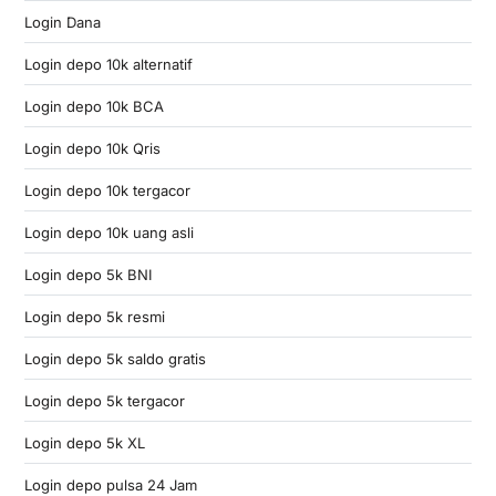
Login Dana
Login depo 10k alternatif
Login depo 10k BCA
Login depo 10k Qris
Login depo 10k tergacor
Login depo 10k uang asli
Login depo 5k BNI
Login depo 5k resmi
Login depo 5k saldo gratis
Login depo 5k tergacor
Login depo 5k XL
Login depo pulsa 24 Jam