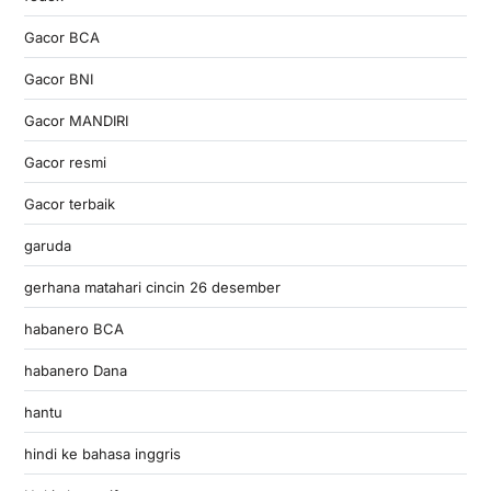
Gacor BCA
Gacor BNI
Gacor MANDIRI
Gacor resmi
Gacor terbaik
garuda
gerhana matahari cincin 26 desember
habanero BCA
habanero Dana
hantu
hindi ke bahasa inggris