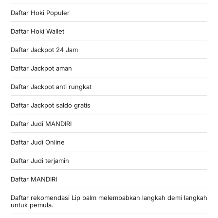
Daftar Hoki Populer
Daftar Hoki Wallet
Daftar Jackpot 24 Jam
Daftar Jackpot aman
Daftar Jackpot anti rungkat
Daftar Jackpot saldo gratis
Daftar Judi MANDIRI
Daftar Judi Online
Daftar Judi terjamin
Daftar MANDIRI
Daftar rekomendasi Lip balm melembabkan langkah demi langkah
untuk pemula.