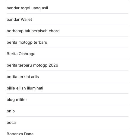
bandar togel uang asli
bandar Wallet
berharap tak berpisah chord
berita motogp terbaru
Berita Olahraga
berita terbaru motogp 2026
berita terkini artis
billie eilish illuminati
blog militer
bnib
boca
Bonanza Dana