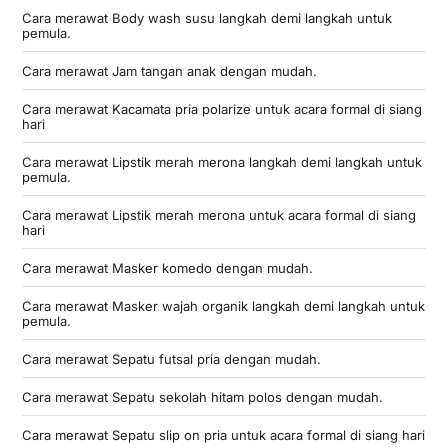
Cara merawat Body wash susu langkah demi langkah untuk
pemula.
Cara merawat Jam tangan anak dengan mudah.
Cara merawat Kacamata pria polarize untuk acara formal di siang
hari
Cara merawat Lipstik merah merona langkah demi langkah untuk
pemula.
Cara merawat Lipstik merah merona untuk acara formal di siang
hari
Cara merawat Masker komedo dengan mudah.
Cara merawat Masker wajah organik langkah demi langkah untuk
pemula.
Cara merawat Sepatu futsal pria dengan mudah.
Cara merawat Sepatu sekolah hitam polos dengan mudah.
Cara merawat Sepatu slip on pria untuk acara formal di siang hari