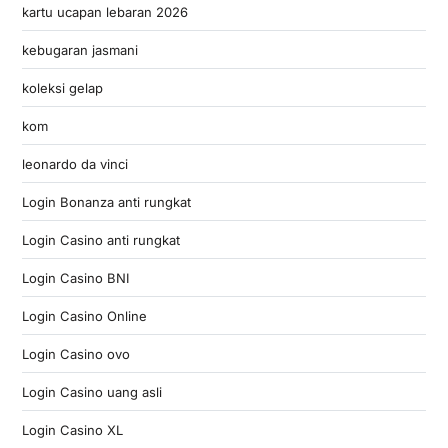
kartu ucapan lebaran 2026
kebugaran jasmani
koleksi gelap
kom
leonardo da vinci
Login Bonanza anti rungkat
Login Casino anti rungkat
Login Casino BNI
Login Casino Online
Login Casino ovo
Login Casino uang asli
Login Casino XL