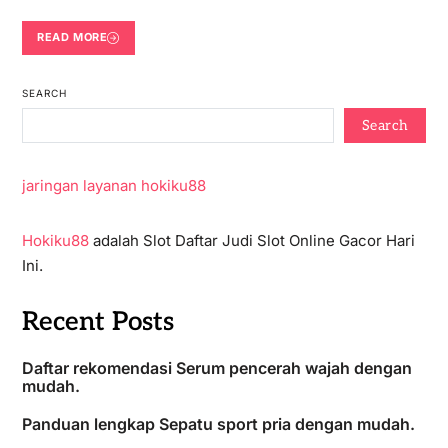
READ MORE
SEARCH
Search
jaringan layanan hokiku88
Hokiku88
adalah Slot Daftar Judi Slot Online Gacor Hari
Ini.
Recent Posts
Daftar rekomendasi Serum pencerah wajah dengan
mudah.
Panduan lengkap Sepatu sport pria dengan mudah.