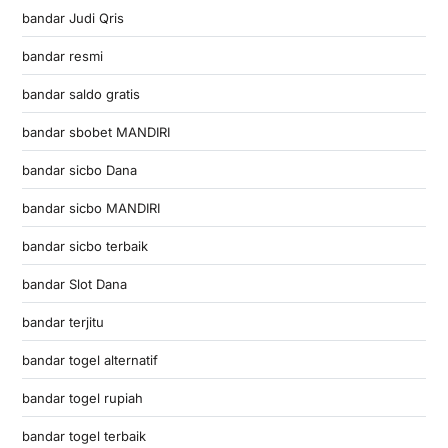
bandar Judi Qris
bandar resmi
bandar saldo gratis
bandar sbobet MANDIRI
bandar sicbo Dana
bandar sicbo MANDIRI
bandar sicbo terbaik
bandar Slot Dana
bandar terjitu
bandar togel alternatif
bandar togel rupiah
bandar togel terbaik