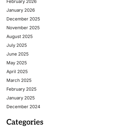
February 2026
January 2026
December 2025
November 2025
August 2025
July 2025
June 2025
May 2025
April 2025
March 2025
February 2025
January 2025
December 2024
Categories