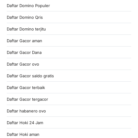
Daftar Domino Populer
Daftar Domino Qris
Daftar Domino terjitu
Daftar Gacor aman
Daftar Gacor Dana
Daftar Gacor ovo
Daftar Gacor saldo gratis
Daftar Gacor terbaik
Daftar Gacor tergacor
Daftar habanero ovo
Daftar Hoki 24 Jam
Daftar Hoki aman