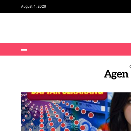
August 4, 2026
Agen 