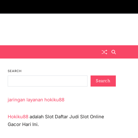
SEARCH
Search
jaringan layanan hokiku88
Hokiku88
adalah Slot Daftar Judi Slot Online
Gacor Hari Ini.