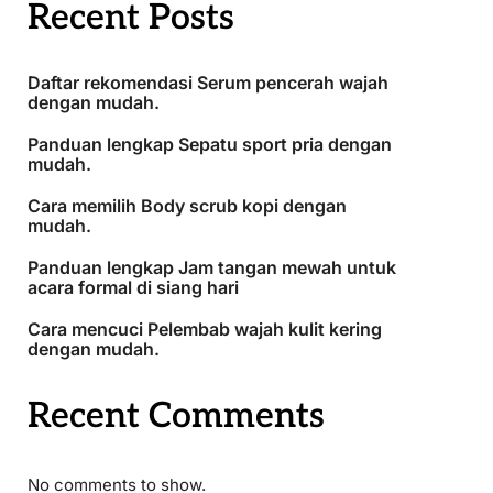
Recent Posts
Daftar rekomendasi Serum pencerah wajah
dengan mudah.
Panduan lengkap Sepatu sport pria dengan
mudah.
Cara memilih Body scrub kopi dengan
mudah.
Panduan lengkap Jam tangan mewah untuk
acara formal di siang hari
Cara mencuci Pelembab wajah kulit kering
dengan mudah.
Recent Comments
No comments to show.