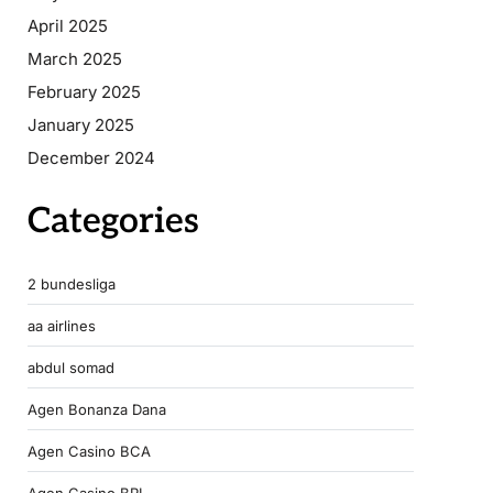
April 2025
March 2025
February 2025
January 2025
December 2024
Categories
2 bundesliga
aa airlines
abdul somad
Agen Bonanza Dana
Agen Casino BCA
Agen Casino BRI