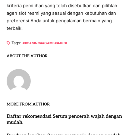
kriteria pemilihan yang telah disebutkan dan pilihlah
agen slot resmi yang sesuai dengan kebutuhan dan
preferensi Anda untuk pengalaman bermain yang
terbaik.
Tags:
#CASINO
#GAME
#JUDI
ABOUT THE AUTHOR
MORE FROM AUTHOR
Daftar rekomendasi Serum pencerah wajah dengan
mudah.