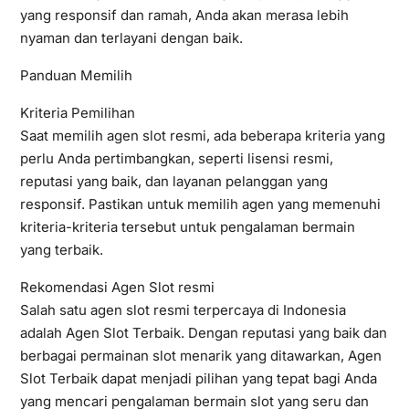
yang responsif dan ramah, Anda akan merasa lebih
nyaman dan terlayani dengan baik.
Panduan Memilih
Kriteria Pemilihan
Saat memilih agen slot resmi, ada beberapa kriteria yang
perlu Anda pertimbangkan, seperti lisensi resmi,
reputasi yang baik, dan layanan pelanggan yang
responsif. Pastikan untuk memilih agen yang memenuhi
kriteria-kriteria tersebut untuk pengalaman bermain
yang terbaik.
Rekomendasi Agen Slot resmi
Salah satu agen slot resmi terpercaya di Indonesia
adalah Agen Slot Terbaik. Dengan reputasi yang baik dan
berbagai permainan slot menarik yang ditawarkan, Agen
Slot Terbaik dapat menjadi pilihan yang tepat bagi Anda
yang mencari pengalaman bermain slot yang seru dan