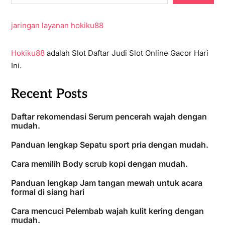
jaringan layanan hokiku88
Hokiku88
adalah Slot Daftar Judi Slot Online Gacor Hari
Ini.
Recent Posts
Daftar rekomendasi Serum pencerah wajah dengan
mudah.
Panduan lengkap Sepatu sport pria dengan mudah.
Cara memilih Body scrub kopi dengan mudah.
Panduan lengkap Jam tangan mewah untuk acara
formal di siang hari
Cara mencuci Pelembab wajah kulit kering dengan
mudah.