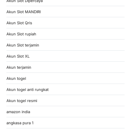
Akun Slot Dipercaya
Akun Slot MANDIRI
Akun Slot Qris
Akun Slot rupiah
Akun Slot terjamin
Akun Slot XL
Akun terjamin
Akun togel
Akun togel anti rungkat
Akun togel resmi
amazon india
angkasa pura 1