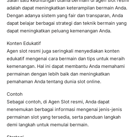
Salah satu keuntungan utama bermain di agen slot resmi
adalah dapat meningkatkan keterampilan bermain Anda.
Dengan adanya sistem yang fair dan transparan, Anda
dapat belajar berbagai strategi dan teknik bermain yang
dapat meningkatkan peluang kemenangan Anda.
Konten Edukatif
Agen slot resmi juga seringkali menyediakan konten
edukatif mengenai cara bermain dan tips untuk meraih
kemenangan. Hal ini dapat membantu Anda memahami
permainan dengan lebih baik dan meningkatkan
pemahaman Anda tentang dunia slot online.
Contoh
Sebagai contoh, di Agen Slot resmi, Anda dapat
menemukan berbagai informasi mengenai jenis-jenis
permainan slot yang tersedia, serta panduan langkah
demi langkah untuk memulai bermain.