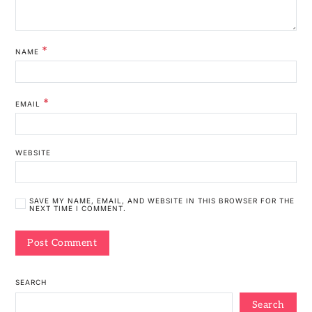
*
NAME
*
EMAIL
WEBSITE
SAVE MY NAME, EMAIL, AND WEBSITE IN THIS BROWSER FOR THE
NEXT TIME I COMMENT.
SEARCH
Search