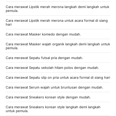
Cara merawat Lipstik merah merona langkah demi langkah untuk
pemula.
Cara merawat Lipstik merah merona untuk acara formal di siang
hari
Cara merawat Masker komedo dengan mudah.
Cara merawat Masker wajah organik langkah demi langkah untuk
pemula.
Cara merawat Sepatu futsal pria dengan mudah.
Cara merawat Sepatu sekolah hitam polos dengan mudah.
Cara merawat Sepatu slip on pria untuk acara formal di siang hari
Cara merawat Serum wajah untuk bruntusan dengan mudah.
Cara merawat Sneakers korean style dengan mudah.
Cara merawat Sneakers korean style langkah demi langkah
untuk pemula.