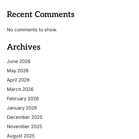
Recent Comments
No comments to show.
Archives
June 2026
May 2026
April 2026
March 2026
February 2026
January 2026
December 2025
November 2025
August 2025