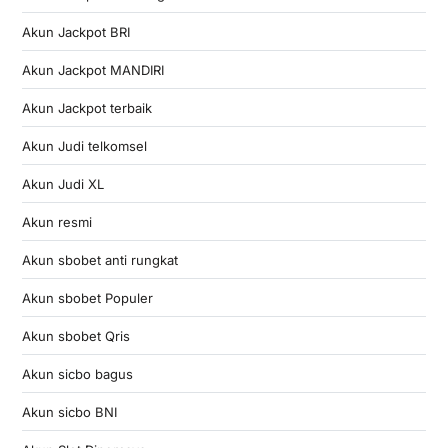
Akun Jackpot BRI
Akun Jackpot MANDIRI
Akun Jackpot terbaik
Akun Judi telkomsel
Akun Judi XL
Akun resmi
Akun sbobet anti rungkat
Akun sbobet Populer
Akun sbobet Qris
Akun sicbo bagus
Akun sicbo BNI