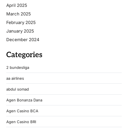
April 2025
March 2025
February 2025
January 2025
December 2024
Categories
2 bundesliga
aa airlines
abdul somad
Agen Bonanza Dana
Agen Casino BCA
Agen Casino BRI