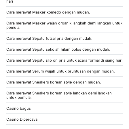
hari
Cara merawat Masker komedo dengan mudah.
Cara merawat Masker wajah organik langkah demi langkah untuk
pemula.
Cara merawat Sepatu futsal pria dengan mudah.
Cara merawat Sepatu sekolah hitam polos dengan mudah.
Cara merawat Sepatu slip on pria untuk acara formal di siang hari
Cara merawat Serum wajah untuk bruntusan dengan mudah.
Cara merawat Sneakers korean style dengan mudah.
Cara merawat Sneakers korean style langkah demi langkah
untuk pemula.
Casino bagus
Casino Dipercaya