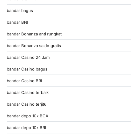
bandar bagus
bandar BNI
bandar Bonanza anti rungkat
bandar Bonanza saldo gratis
bandar Casino 24 Jam
bandar Casino bagus
bandar Casino BRI
bandar Casino terbaik
bandar Casino terjitu
bandar depo 10k BCA
bandar depo 10k BRI