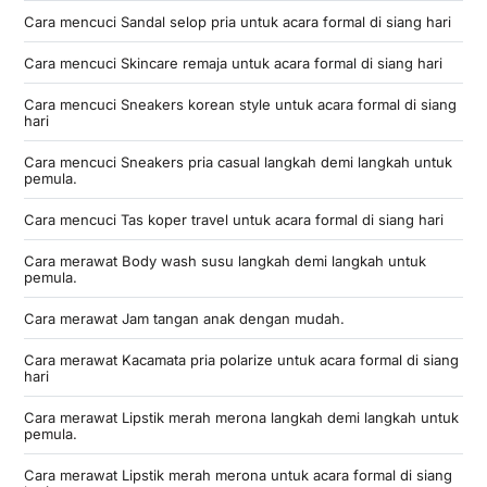
Cara mencuci Sandal selop pria untuk acara formal di siang hari
Cara mencuci Skincare remaja untuk acara formal di siang hari
Cara mencuci Sneakers korean style untuk acara formal di siang
hari
Cara mencuci Sneakers pria casual langkah demi langkah untuk
pemula.
Cara mencuci Tas koper travel untuk acara formal di siang hari
Cara merawat Body wash susu langkah demi langkah untuk
pemula.
Cara merawat Jam tangan anak dengan mudah.
Cara merawat Kacamata pria polarize untuk acara formal di siang
hari
Cara merawat Lipstik merah merona langkah demi langkah untuk
pemula.
Cara merawat Lipstik merah merona untuk acara formal di siang