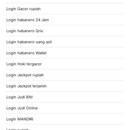
Login Gacor rupiah
Login habanero 24 Jam
Login habanero Qris
Login habanero uang asli
Login habanero Wallet
Login Hoki tergacor
Login Jackpot rupiah
Login Jackpot terjamin
Login Judi BNI
Login Judi Online
Login MANDIRI
Login rupiah