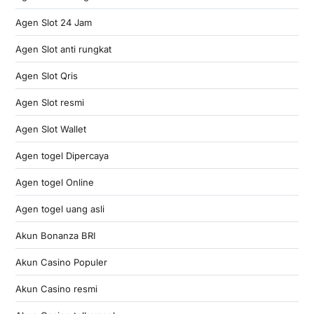
Agen Slot 24 Jam
Agen Slot anti rungkat
Agen Slot Qris
Agen Slot resmi
Agen Slot Wallet
Agen togel Dipercaya
Agen togel Online
Agen togel uang asli
Akun Bonanza BRI
Akun Casino Populer
Akun Casino resmi