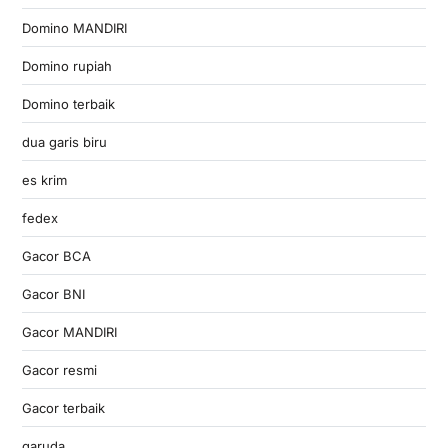
Domino MANDIRI
Domino rupiah
Domino terbaik
dua garis biru
es krim
fedex
Gacor BCA
Gacor BNI
Gacor MANDIRI
Gacor resmi
Gacor terbaik
garuda