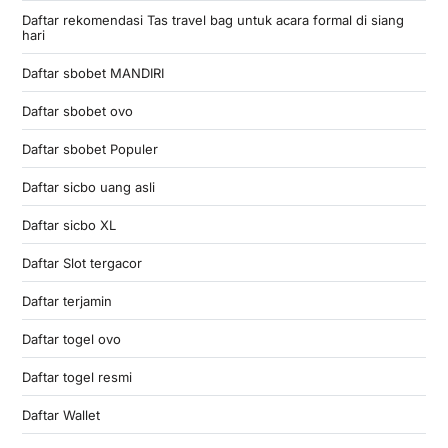
Daftar rekomendasi Tas travel bag untuk acara formal di siang
hari
Daftar sbobet MANDIRI
Daftar sbobet ovo
Daftar sbobet Populer
Daftar sicbo uang asli
Daftar sicbo XL
Daftar Slot tergacor
Daftar terjamin
Daftar togel ovo
Daftar togel resmi
Daftar Wallet