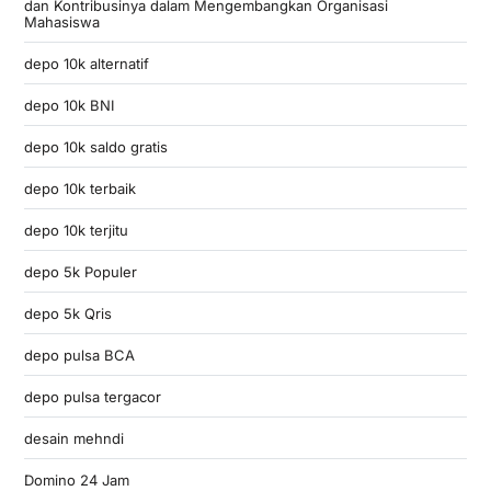
dan Kontribusinya dalam Mengembangkan Organisasi
Mahasiswa
depo 10k alternatif
depo 10k BNI
depo 10k saldo gratis
depo 10k terbaik
depo 10k terjitu
depo 5k Populer
depo 5k Qris
depo pulsa BCA
depo pulsa tergacor
desain mehndi
Domino 24 Jam