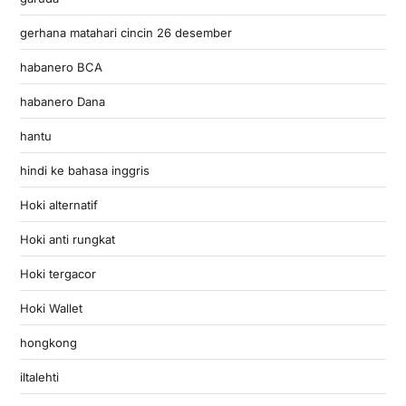
gerhana matahari cincin 26 desember
habanero BCA
habanero Dana
hantu
hindi ke bahasa inggris
Hoki alternatif
Hoki anti rungkat
Hoki tergacor
Hoki Wallet
hongkong
iltalehti