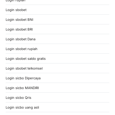
Login sbobet
Login sbobet BNI
Login sbobet BRI
Login sbobet Dana
Login sbobet rupiah
Login sbobet saldo gratis
Login sbobet telkomsel
Login sicbo Dipercaya
Login sicbo MANDIRI
Login sicbo Qris
Login sicbo uang asli