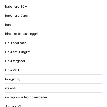
habanero BCA
habanero Dana
hantu
hindi ke bahasa inggris
Hoki alternatif
Hoki anti rungkat
Hoki tergacor
Hoki Wallet
hongkong
iltalehti
instagram video downloader
Jackpot XL