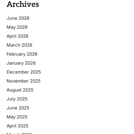
Archives
June 2026
May 2026
April 2026
March 2026
February 2026
January 2026
December 2025
November 2025
August 2025
July 2025
June 2025
May 2025
April 2025