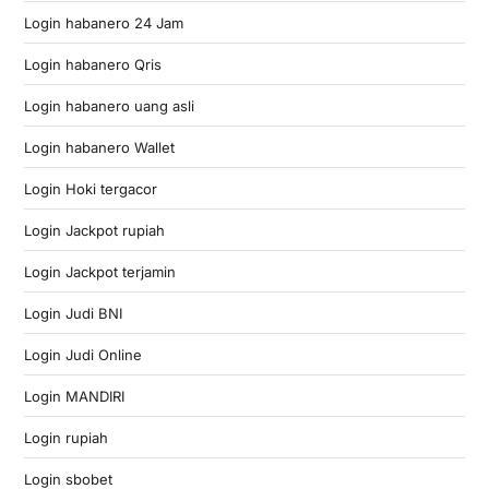
Login habanero 24 Jam
Login habanero Qris
Login habanero uang asli
Login habanero Wallet
Login Hoki tergacor
Login Jackpot rupiah
Login Jackpot terjamin
Login Judi BNI
Login Judi Online
Login MANDIRI
Login rupiah
Login sbobet