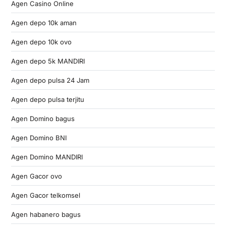
Agen Casino Online
Agen depo 10k aman
Agen depo 10k ovo
Agen depo 5k MANDIRI
Agen depo pulsa 24 Jam
Agen depo pulsa terjitu
Agen Domino bagus
Agen Domino BNI
Agen Domino MANDIRI
Agen Gacor ovo
Agen Gacor telkomsel
Agen habanero bagus