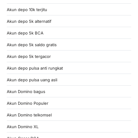
Akun depo 10k terjitu
Akun depo 5k alternatif
Akun depo 5k BCA
Akun depo 5k saldo gratis
Akun depo 5k tergacor
Akun depo pulsa anti rungkat
Akun depo pulsa uang asli
Akun Domino bagus
Akun Domino Populer
Akun Domino telkomsel
Akun Domino XL