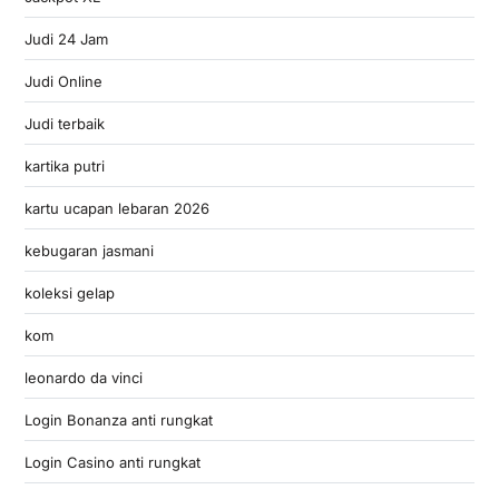
Judi 24 Jam
Judi Online
Judi terbaik
kartika putri
kartu ucapan lebaran 2026
kebugaran jasmani
koleksi gelap
kom
leonardo da vinci
Login Bonanza anti rungkat
Login Casino anti rungkat