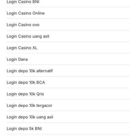
Login Casino BNI
Login Casino Online
Login Casino ovo
Login Casino uang asli
Login Casino XL
Login Dana
Login depo 10k alternatif
Login depo 10k BCA
Login depo 10k Qris
Login depo 10k tergacor
Login depo 10k uang asli
Login depo 5k BNI