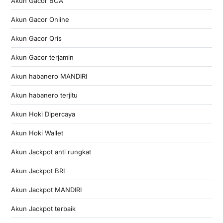
Akun Gacor BCA
Akun Gacor Online
Akun Gacor Qris
Akun Gacor terjamin
Akun habanero MANDIRI
Akun habanero terjitu
Akun Hoki Dipercaya
Akun Hoki Wallet
Akun Jackpot anti rungkat
Akun Jackpot BRI
Akun Jackpot MANDIRI
Akun Jackpot terbaik