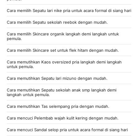
Cara memilih Sepatu lari nike pria untuk acara formal di siang hari
Cara memilih Sepatu sekolah reebok dengan mudah.
Cara memilih Skincare organik langkah demi langkah untuk
pemula.
Cara memilih Skincare set untuk flek hitam dengan mudah.
Cara memutihkan Kaos oversized pria langkah demi langkah
untuk pemula.
Cara memutihkan Sepatu lari mizuno dengan mudah.
Cara memutihkan Sepatu sekolah anak smp langkah demi
langkah untuk pemula.
Cara memutihkan Tas selempang pria dengan mudah.
Cara mencuci Pelembab wajah kulit kering dengan mudah.
Cara mencuci Sandal selop pria untuk acara formal di siang hari