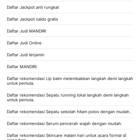
Daftar Jackpot anti rungkat
Daftar Jackpot saldo gratis
Daftar Judi MANDIRI
Daftar Judi Online
Daftar Judi terjamin
Daftar MANDIRI
Daftar rekomendasi Lip balm melembabkan langkah demi langkah
untuk pemula.
Daftar rekomendasi Sepatu running lokal langkah demi langkah
untuk pemula.
Daftar rekomendasi Sepatu sekolah hitam polos dengan mudah.
Daftar rekomendasi Serum pencerah wajah dengan mudah.
Daftar rekomendasi Skincare malam hari untuk acara formal di
siang hari