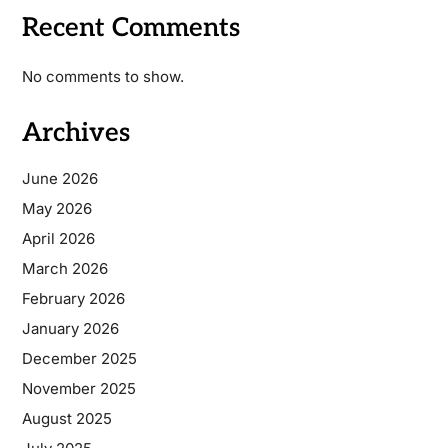
Recent Comments
No comments to show.
Archives
June 2026
May 2026
April 2026
March 2026
February 2026
January 2026
December 2025
November 2025
August 2025