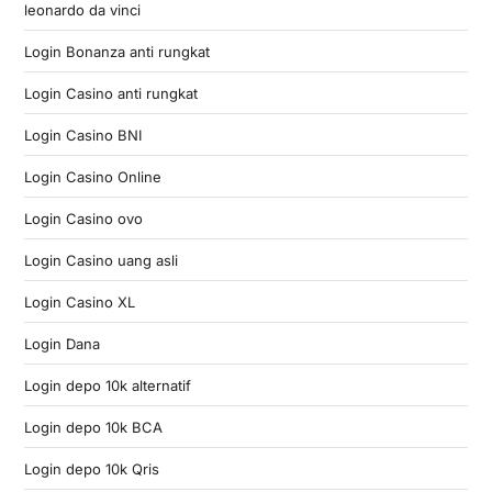
leonardo da vinci
Login Bonanza anti rungkat
Login Casino anti rungkat
Login Casino BNI
Login Casino Online
Login Casino ovo
Login Casino uang asli
Login Casino XL
Login Dana
Login depo 10k alternatif
Login depo 10k BCA
Login depo 10k Qris