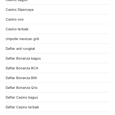
Casino Dipercaya
Casino ovo
Casino terbaik
chipotle mexican grill
Daftar anti rungkat
Daftar Bonanza bagus
Daftar Bonanza BCA
Daftar Bonanza BNI
Daftar Bonanza Qris
Daftar Casino bagus
Daftar Casino terbaik