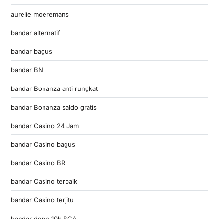
aurelie moeremans
bandar alternatif
bandar bagus
bandar BNI
bandar Bonanza anti rungkat
bandar Bonanza saldo gratis
bandar Casino 24 Jam
bandar Casino bagus
bandar Casino BRI
bandar Casino terbaik
bandar Casino terjitu
bandar depo 10k BCA