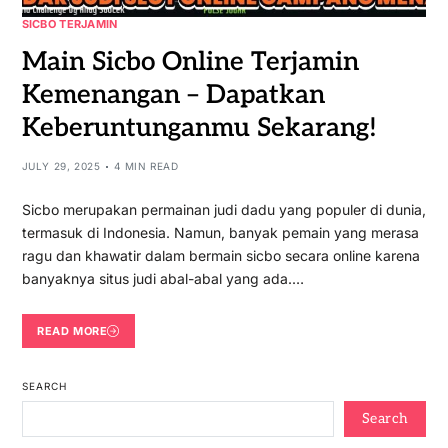
SICBO TERJAMIN
Main Sicbo Online Terjamin
Kemenangan – Dapatkan
Keberuntunganmu Sekarang!
JULY 29, 2025
4 MIN READ
Sicbo merupakan permainan judi dadu yang populer di dunia,
termasuk di Indonesia. Namun, banyak pemain yang merasa
ragu dan khawatir dalam bermain sicbo secara online karena
banyaknya situs judi abal-abal yang ada.…
READ MORE
SEARCH
Search