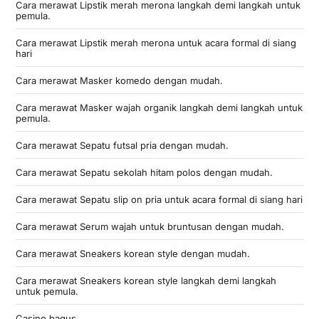
Cara merawat Lipstik merah merona langkah demi langkah untuk
pemula.
Cara merawat Lipstik merah merona untuk acara formal di siang
hari
Cara merawat Masker komedo dengan mudah.
Cara merawat Masker wajah organik langkah demi langkah untuk
pemula.
Cara merawat Sepatu futsal pria dengan mudah.
Cara merawat Sepatu sekolah hitam polos dengan mudah.
Cara merawat Sepatu slip on pria untuk acara formal di siang hari
Cara merawat Serum wajah untuk bruntusan dengan mudah.
Cara merawat Sneakers korean style dengan mudah.
Cara merawat Sneakers korean style langkah demi langkah
untuk pemula.
Casino bagus