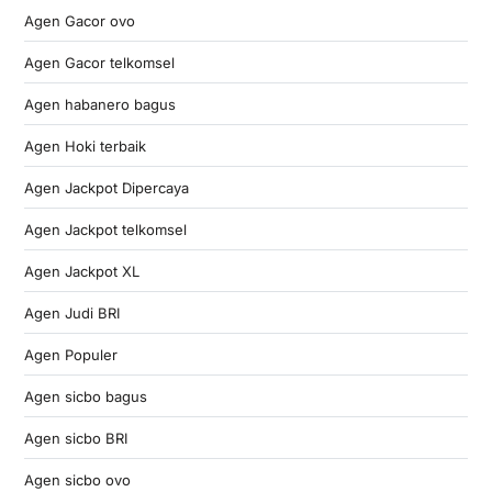
Agen Gacor ovo
Agen Gacor telkomsel
Agen habanero bagus
Agen Hoki terbaik
Agen Jackpot Dipercaya
Agen Jackpot telkomsel
Agen Jackpot XL
Agen Judi BRI
Agen Populer
Agen sicbo bagus
Agen sicbo BRI
Agen sicbo ovo