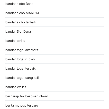
bandar sicbo Dana
bandar sicbo MANDIRI
bandar sicbo terbaik
bandar Slot Dana
bandar terjitu
bandar togel alternatif
bandar togel rupiah
bandar togel terbaik
bandar togel uang asli
bandar Wallet
berharap tak berpisah chord
berita motogp terbaru