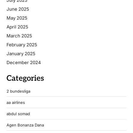
July 2025
June 2025
May 2025
April 2025
March 2025
February 2025
January 2025
December 2024
Categories
2 bundesliga
aa airlines
abdul somad
Agen Bonanza Dana