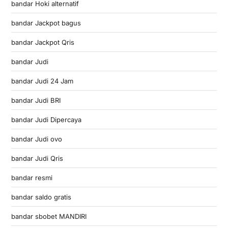
bandar Hoki alternatif
bandar Jackpot bagus
bandar Jackpot Qris
bandar Judi
bandar Judi 24 Jam
bandar Judi BRI
bandar Judi Dipercaya
bandar Judi ovo
bandar Judi Qris
bandar resmi
bandar saldo gratis
bandar sbobet MANDIRI