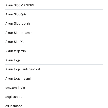
Akun Slot MANDIRI
Akun Slot Qris
Akun Slot rupiah
Akun Slot terjamin
Akun Slot XL
Akun terjamin
Akun togel
Akun togel anti rungkat
Akun togel resmi
amazon india
angkasa pura 1
ari lesmana