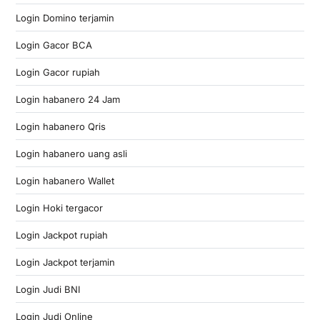
Login Domino terjamin
Login Gacor BCA
Login Gacor rupiah
Login habanero 24 Jam
Login habanero Qris
Login habanero uang asli
Login habanero Wallet
Login Hoki tergacor
Login Jackpot rupiah
Login Jackpot terjamin
Login Judi BNI
Login Judi Online