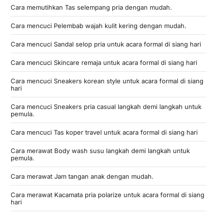
Cara memutihkan Tas selempang pria dengan mudah.
Cara mencuci Pelembab wajah kulit kering dengan mudah.
Cara mencuci Sandal selop pria untuk acara formal di siang hari
Cara mencuci Skincare remaja untuk acara formal di siang hari
Cara mencuci Sneakers korean style untuk acara formal di siang
hari
Cara mencuci Sneakers pria casual langkah demi langkah untuk
pemula.
Cara mencuci Tas koper travel untuk acara formal di siang hari
Cara merawat Body wash susu langkah demi langkah untuk
pemula.
Cara merawat Jam tangan anak dengan mudah.
Cara merawat Kacamata pria polarize untuk acara formal di siang
hari