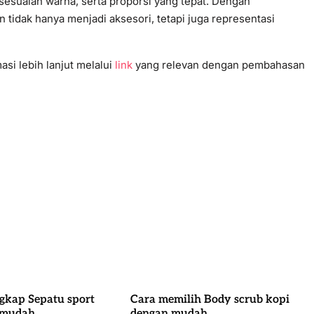
sesuaian warna, serta proporsi yang tepat. Dengan
tidak hanya menjadi aksesori, tetapi juga representasi
si lebih lanjut melalui
link
yang relevan dengan pembahasan
gkap Sepatu sport
Cara memilih Body scrub kopi
 mudah.
dengan mudah.