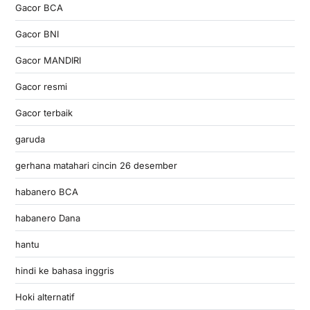
Gacor BCA
Gacor BNI
Gacor MANDIRI
Gacor resmi
Gacor terbaik
garuda
gerhana matahari cincin 26 desember
habanero BCA
habanero Dana
hantu
hindi ke bahasa inggris
Hoki alternatif