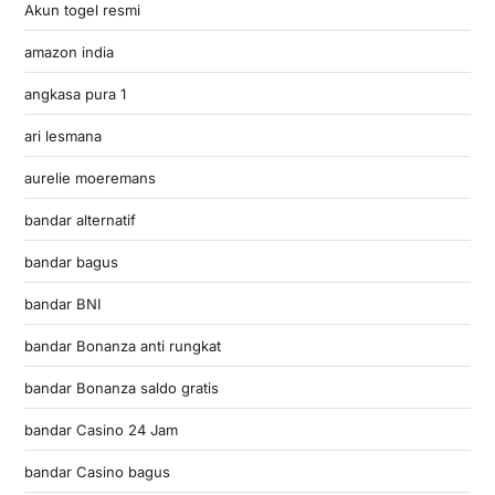
Akun togel resmi
amazon india
angkasa pura 1
ari lesmana
aurelie moeremans
bandar alternatif
bandar bagus
bandar BNI
bandar Bonanza anti rungkat
bandar Bonanza saldo gratis
bandar Casino 24 Jam
bandar Casino bagus