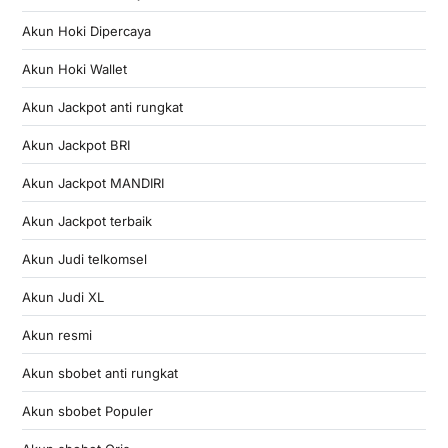
Akun Hoki Dipercaya
Akun Hoki Wallet
Akun Jackpot anti rungkat
Akun Jackpot BRI
Akun Jackpot MANDIRI
Akun Jackpot terbaik
Akun Judi telkomsel
Akun Judi XL
Akun resmi
Akun sbobet anti rungkat
Akun sbobet Populer