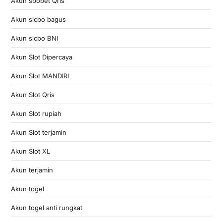
Akun sbobet Qris
Akun sicbo bagus
Akun sicbo BNI
Akun Slot Dipercaya
Akun Slot MANDIRI
Akun Slot Qris
Akun Slot rupiah
Akun Slot terjamin
Akun Slot XL
Akun terjamin
Akun togel
Akun togel anti rungkat