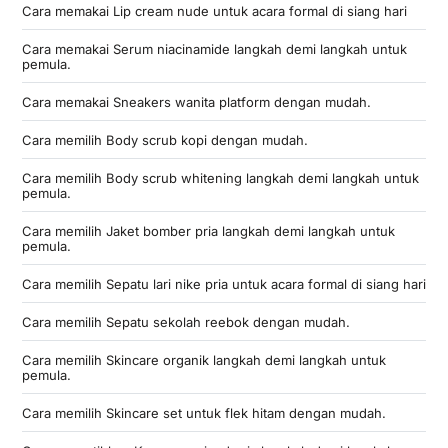
Cara memakai Lip cream nude untuk acara formal di siang hari
Cara memakai Serum niacinamide langkah demi langkah untuk
pemula.
Cara memakai Sneakers wanita platform dengan mudah.
Cara memilih Body scrub kopi dengan mudah.
Cara memilih Body scrub whitening langkah demi langkah untuk
pemula.
Cara memilih Jaket bomber pria langkah demi langkah untuk
pemula.
Cara memilih Sepatu lari nike pria untuk acara formal di siang hari
Cara memilih Sepatu sekolah reebok dengan mudah.
Cara memilih Skincare organik langkah demi langkah untuk
pemula.
Cara memilih Skincare set untuk flek hitam dengan mudah.