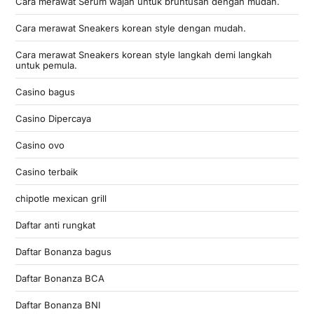
Cara merawat Serum wajah untuk bruntusan dengan mudah.
Cara merawat Sneakers korean style dengan mudah.
Cara merawat Sneakers korean style langkah demi langkah
untuk pemula.
Casino bagus
Casino Dipercaya
Casino ovo
Casino terbaik
chipotle mexican grill
Daftar anti rungkat
Daftar Bonanza bagus
Daftar Bonanza BCA
Daftar Bonanza BNI