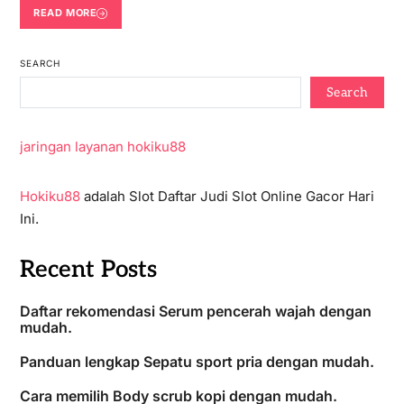
READ MORE
SEARCH
Search
jaringan layanan hokiku88
Hokiku88
adalah Slot Daftar Judi Slot Online Gacor Hari
Ini.
Recent Posts
Daftar rekomendasi Serum pencerah wajah dengan
mudah.
Panduan lengkap Sepatu sport pria dengan mudah.
Cara memilih Body scrub kopi dengan mudah.