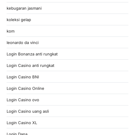
kebugaran jasmani
koleksi gelap
kom
leonardo da vinci
Login Bonanza anti rungkat
Login Casino anti rungkat
Login Casino BNI
Login Casino Online
Login Casino ovo
Login Casino uang asli
Login Casino XL
Login Dana