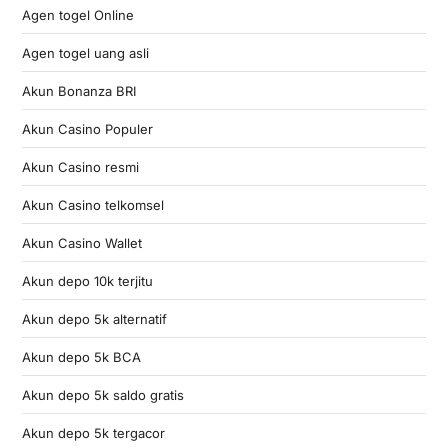
Agen togel Online
Agen togel uang asli
Akun Bonanza BRI
Akun Casino Populer
Akun Casino resmi
Akun Casino telkomsel
Akun Casino Wallet
Akun depo 10k terjitu
Akun depo 5k alternatif
Akun depo 5k BCA
Akun depo 5k saldo gratis
Akun depo 5k tergacor