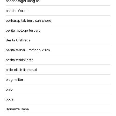
bandar togel uang asli
bandar Wallet
berharap tak berpisah chord
berita motogp terbaru
Berita Olahraga
berita terbaru motogp 2026
berita terkini artis
billie eilish illuminati
blog militer
bnib
boca
Bonanza Dana