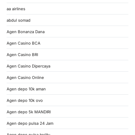
aa airlines
abdul somad
Agen Bonanza Dana
Agen Casino BCA
Agen Casino BRI
Agen Casino Dipercaya
Agen Casino Online
Agen depo 10k aman
Agen depo 10k ovo
Agen depo 5k MANDIRI
Agen depo pulsa 24 Jam
Agen depo pulsa terjitu