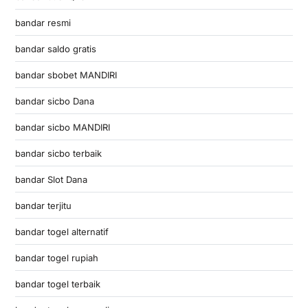
bandar resmi
bandar saldo gratis
bandar sbobet MANDIRI
bandar sicbo Dana
bandar sicbo MANDIRI
bandar sicbo terbaik
bandar Slot Dana
bandar terjitu
bandar togel alternatif
bandar togel rupiah
bandar togel terbaik