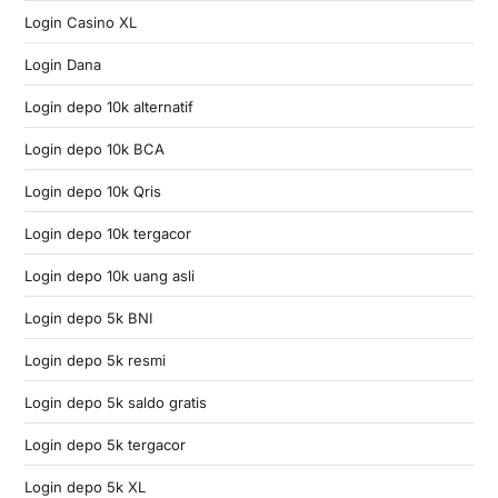
Login Casino XL
Login Dana
Login depo 10k alternatif
Login depo 10k BCA
Login depo 10k Qris
Login depo 10k tergacor
Login depo 10k uang asli
Login depo 5k BNI
Login depo 5k resmi
Login depo 5k saldo gratis
Login depo 5k tergacor
Login depo 5k XL