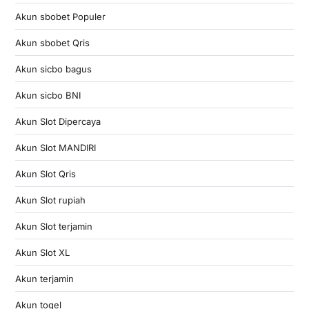
Akun sbobet Populer
Akun sbobet Qris
Akun sicbo bagus
Akun sicbo BNI
Akun Slot Dipercaya
Akun Slot MANDIRI
Akun Slot Qris
Akun Slot rupiah
Akun Slot terjamin
Akun Slot XL
Akun terjamin
Akun togel