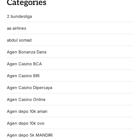
Categories
2 bundesliga
aa airlines
abdul somad
Agen Bonanza Dana
Agen Casino BCA
Agen Casino BRI
Agen Casino Dipercaya
Agen Casino Online
Agen depo 10k aman
Agen depo 10k ovo
Agen depo 5k MANDIRI