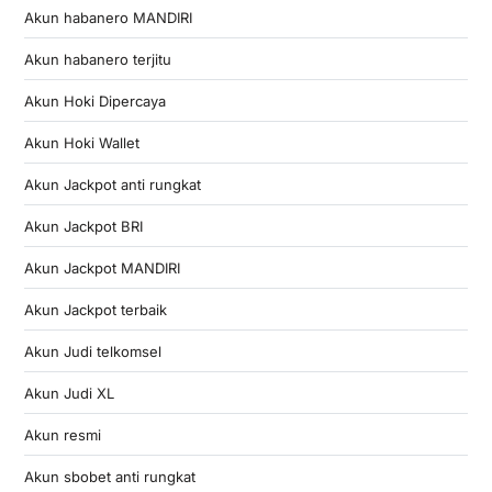
Akun habanero MANDIRI
Akun habanero terjitu
Akun Hoki Dipercaya
Akun Hoki Wallet
Akun Jackpot anti rungkat
Akun Jackpot BRI
Akun Jackpot MANDIRI
Akun Jackpot terbaik
Akun Judi telkomsel
Akun Judi XL
Akun resmi
Akun sbobet anti rungkat