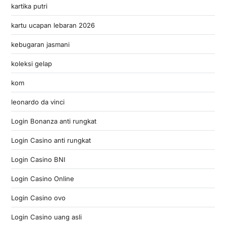
kartika putri
kartu ucapan lebaran 2026
kebugaran jasmani
koleksi gelap
kom
leonardo da vinci
Login Bonanza anti rungkat
Login Casino anti rungkat
Login Casino BNI
Login Casino Online
Login Casino ovo
Login Casino uang asli