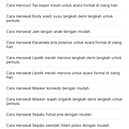
Cara mencuci Tas koper travel untuk acara formal di siang hari
Cara merawat Body wash susu langkah demi langkah untuk
pemula.
Cara merawat Jam tangan anak dengan mudah.
Cara merawat Kacamata pria polarize untuk acara formal di siang
hari
Cara merawat Lipstik merah merona langkah demi langkah untuk
pemula.
Cara merawat Lipstik merah merona untuk acara formal di siang
hari
Cara merawat Masker komedo dengan mudah.
Cara merawat Masker wajah organik langkah demi langkah untuk
pemula.
Cara merawat Sepatu futsal pria dengan mudah.
Cara merawat Sepatu sekolah hitam polos dengan mudah.