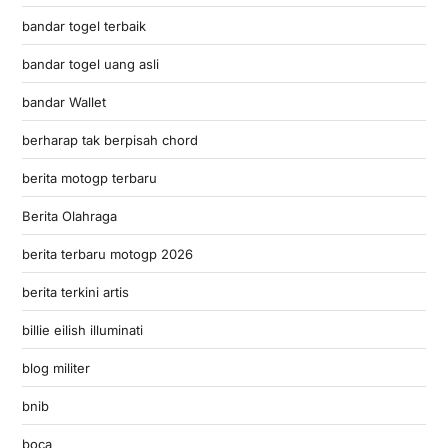
bandar togel terbaik
bandar togel uang asli
bandar Wallet
berharap tak berpisah chord
berita motogp terbaru
Berita Olahraga
berita terbaru motogp 2026
berita terkini artis
billie eilish illuminati
blog militer
bnib
boca