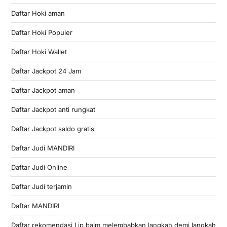
Daftar Hoki aman
Daftar Hoki Populer
Daftar Hoki Wallet
Daftar Jackpot 24 Jam
Daftar Jackpot aman
Daftar Jackpot anti rungkat
Daftar Jackpot saldo gratis
Daftar Judi MANDIRI
Daftar Judi Online
Daftar Judi terjamin
Daftar MANDIRI
Daftar rekomendasi Lip balm melembabkan langkah demi langkah