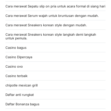
Cara merawat Sepatu slip on pria untuk acara formal di siang hari
Cara merawat Serum wajah untuk bruntusan dengan mudah.
Cara merawat Sneakers korean style dengan mudah.
Cara merawat Sneakers korean style langkah demi langkah
untuk pemula.
Casino bagus
Casino Dipercaya
Casino ovo
Casino terbaik
chipotle mexican grill
Daftar anti rungkat
Daftar Bonanza bagus