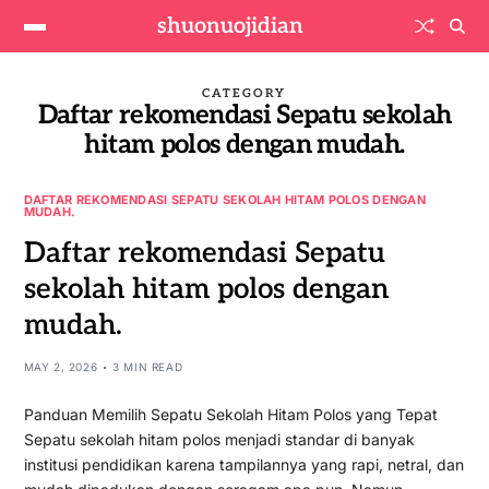
shuonuojidian
CATEGORY
Daftar rekomendasi Sepatu sekolah
hitam polos dengan mudah.
DAFTAR REKOMENDASI SEPATU SEKOLAH HITAM POLOS DENGAN
MUDAH.
Daftar rekomendasi Sepatu
sekolah hitam polos dengan
mudah.
MAY 2, 2026
3 MIN READ
Panduan Memilih Sepatu Sekolah Hitam Polos yang Tepat
Sepatu sekolah hitam polos menjadi standar di banyak
institusi pendidikan karena tampilannya yang rapi, netral, dan