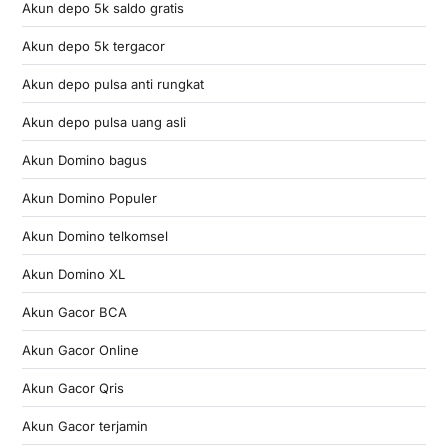
Akun depo 5k saldo gratis
Akun depo 5k tergacor
Akun depo pulsa anti rungkat
Akun depo pulsa uang asli
Akun Domino bagus
Akun Domino Populer
Akun Domino telkomsel
Akun Domino XL
Akun Gacor BCA
Akun Gacor Online
Akun Gacor Qris
Akun Gacor terjamin