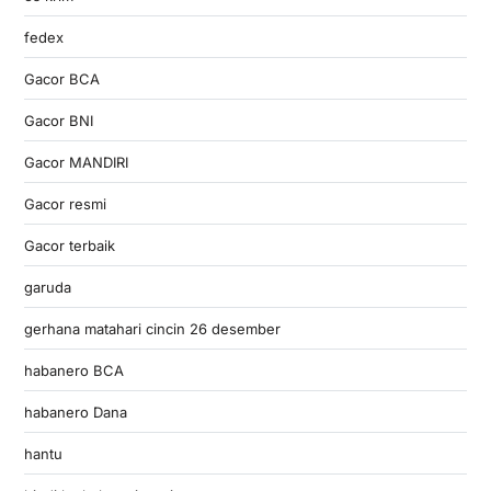
fedex
Gacor BCA
Gacor BNI
Gacor MANDIRI
Gacor resmi
Gacor terbaik
garuda
gerhana matahari cincin 26 desember
habanero BCA
habanero Dana
hantu