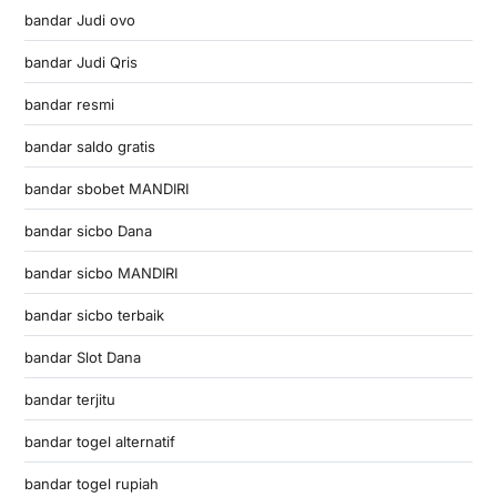
bandar Judi ovo
bandar Judi Qris
bandar resmi
bandar saldo gratis
bandar sbobet MANDIRI
bandar sicbo Dana
bandar sicbo MANDIRI
bandar sicbo terbaik
bandar Slot Dana
bandar terjitu
bandar togel alternatif
bandar togel rupiah