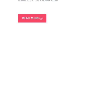
MARCH 5, 2026
0 MIN READ
READ MORE