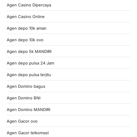
Agen Casino Dipercaya
Agen Casino Online
Agen depo 10k aman
Agen depo 10k ovo
Agen depo 5k MANDIRI
Agen depo pulsa 24 Jam
Agen depo pulsa terjitu
Agen Domino bagus
Agen Domino BNI
Agen Domino MANDIRI
Agen Gacor ovo
Agen Gacor telkomsel