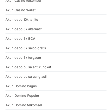
Akun Casino telkomsel
Akun Casino Wallet
Akun depo 10k terjitu
Akun depo 5k alternatif
Akun depo 5k BCA
Akun depo 5k saldo gratis
Akun depo 5k tergacor
Akun depo pulsa anti rungkat
Akun depo pulsa uang asli
Akun Domino bagus
Akun Domino Populer
Akun Domino telkomsel