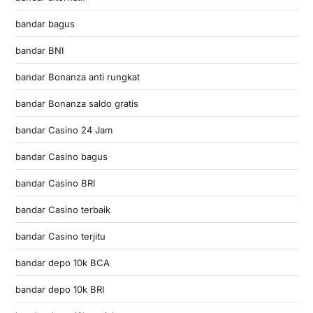
bandar bagus
bandar BNI
bandar Bonanza anti rungkat
bandar Bonanza saldo gratis
bandar Casino 24 Jam
bandar Casino bagus
bandar Casino BRI
bandar Casino terbaik
bandar Casino terjitu
bandar depo 10k BCA
bandar depo 10k BRI