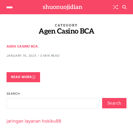
shuonuojidian
CATEGORY
Agen Casino BCA
AGEN CASINO BCA
JANUARY 16, 2025
0 MIN READ
READ MORE
SEARCH
Search
jaringan layanan hokiku88