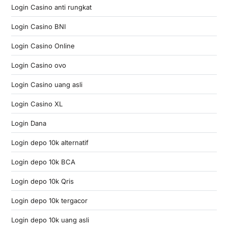
Login Casino anti rungkat
Login Casino BNI
Login Casino Online
Login Casino ovo
Login Casino uang asli
Login Casino XL
Login Dana
Login depo 10k alternatif
Login depo 10k BCA
Login depo 10k Qris
Login depo 10k tergacor
Login depo 10k uang asli