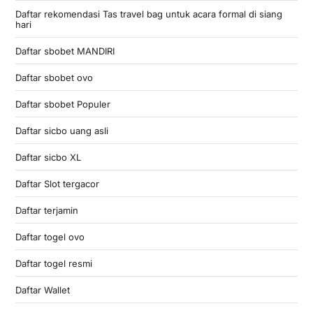
Daftar rekomendasi Tas travel bag untuk acara formal di siang
hari
Daftar sbobet MANDIRI
Daftar sbobet ovo
Daftar sbobet Populer
Daftar sicbo uang asli
Daftar sicbo XL
Daftar Slot tergacor
Daftar terjamin
Daftar togel ovo
Daftar togel resmi
Daftar Wallet