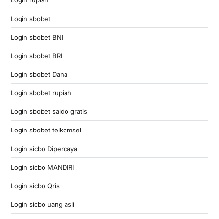
Login sbobet
Login sbobet BNI
Login sbobet BRI
Login sbobet Dana
Login sbobet rupiah
Login sbobet saldo gratis
Login sbobet telkomsel
Login sicbo Dipercaya
Login sicbo MANDIRI
Login sicbo Qris
Login sicbo uang asli