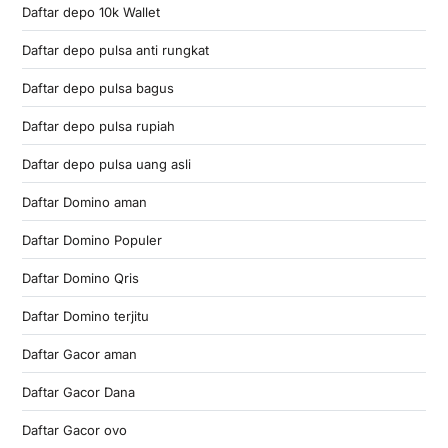
Daftar depo 10k Wallet
Daftar depo pulsa anti rungkat
Daftar depo pulsa bagus
Daftar depo pulsa rupiah
Daftar depo pulsa uang asli
Daftar Domino aman
Daftar Domino Populer
Daftar Domino Qris
Daftar Domino terjitu
Daftar Gacor aman
Daftar Gacor Dana
Daftar Gacor ovo