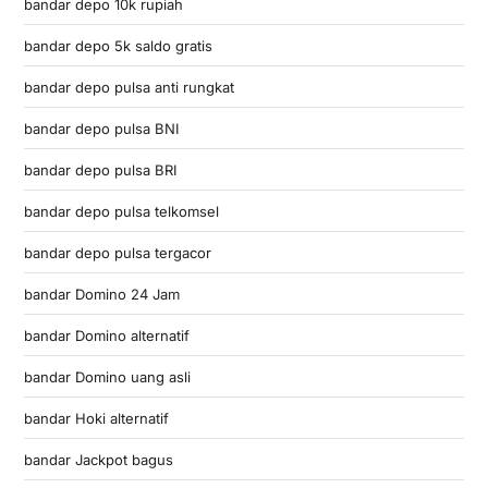
bandar depo 10k rupiah
bandar depo 5k saldo gratis
bandar depo pulsa anti rungkat
bandar depo pulsa BNI
bandar depo pulsa BRI
bandar depo pulsa telkomsel
bandar depo pulsa tergacor
bandar Domino 24 Jam
bandar Domino alternatif
bandar Domino uang asli
bandar Hoki alternatif
bandar Jackpot bagus