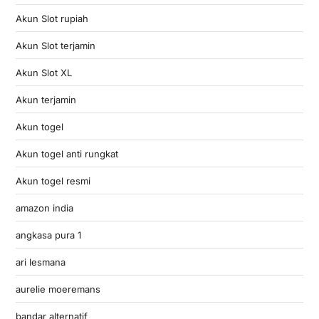
Akun Slot rupiah
Akun Slot terjamin
Akun Slot XL
Akun terjamin
Akun togel
Akun togel anti rungkat
Akun togel resmi
amazon india
angkasa pura 1
ari lesmana
aurelie moeremans
bandar alternatif