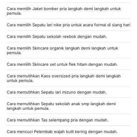
Cara memilih Jaket bomber pria langkah demi langkah untuk
pemula.
Cara memilih Sepatu lari nike pria untuk acara formal di siang hari
Cara memilih Sepatu sekolah reebok dengan mudah.
Cara memilih Skincare organik langkah demi langkah untuk
pemula.
Cara memilih Skincare set untuk flek hitam dengan mudah.
Cara memutihkan Kaos oversized pria langkah demi langkah
untuk pemula.
Cara memutihkan Sepatu lari mizuno dengan mudah.
Cara memutihkan Sepatu sekolah anak smp langkah demi
langkah untuk pemula.
Cara memutihkan Tas selempang pria dengan mudah.
Cara mencuci Pelembab wajah kulit kering dengan mudah.