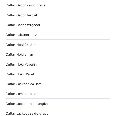
Daftar Gacor saldo gratis
Daftar Gacor terbaik
Daftar Gacor tergacor
Daftar habanero ovo
Daftar Hoki 24 Jam
Daftar Hoki aman
Daftar Hoki Populer
Daftar Hoki Wallet
Daftar Jackpot 24 Jam
Daftar Jackpot aman
Daftar Jackpot anti rungkat
Daftar Jackpot saldo gratis