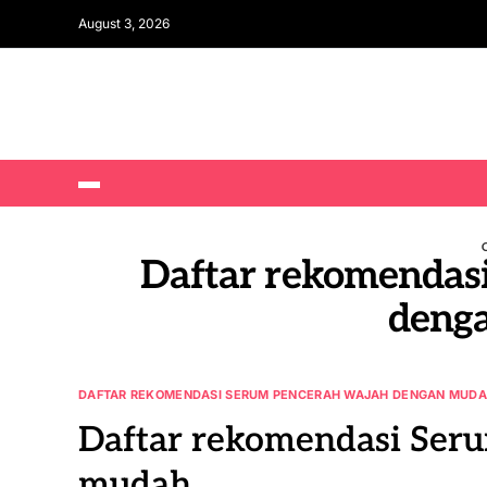
August 3, 2026
Daftar rekomendas
deng
DAFTAR REKOMENDASI SERUM PENCERAH WAJAH DENGAN MUDA
Daftar rekomendasi Ser
mudah.