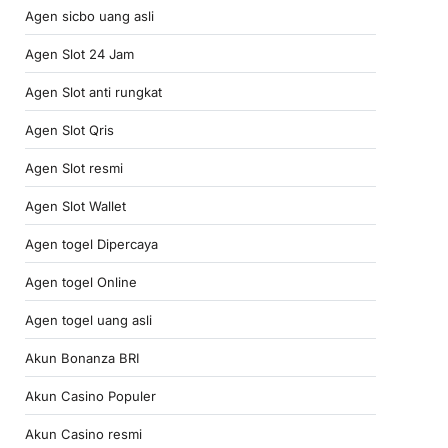
Agen sicbo uang asli
Agen Slot 24 Jam
Agen Slot anti rungkat
Agen Slot Qris
Agen Slot resmi
Agen Slot Wallet
Agen togel Dipercaya
Agen togel Online
Agen togel uang asli
Akun Bonanza BRI
Akun Casino Populer
Akun Casino resmi