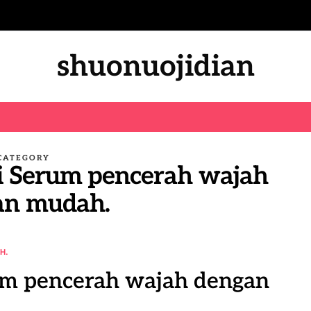
shuonuojidian
CATEGORY
i Serum pencerah wajah
an mudah.
H.
um pencerah wajah dengan