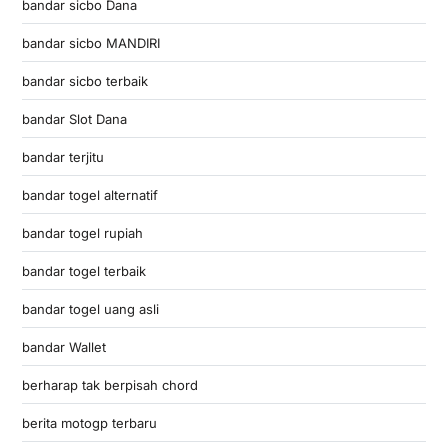
bandar sicbo Dana
bandar sicbo MANDIRI
bandar sicbo terbaik
bandar Slot Dana
bandar terjitu
bandar togel alternatif
bandar togel rupiah
bandar togel terbaik
bandar togel uang asli
bandar Wallet
berharap tak berpisah chord
berita motogp terbaru