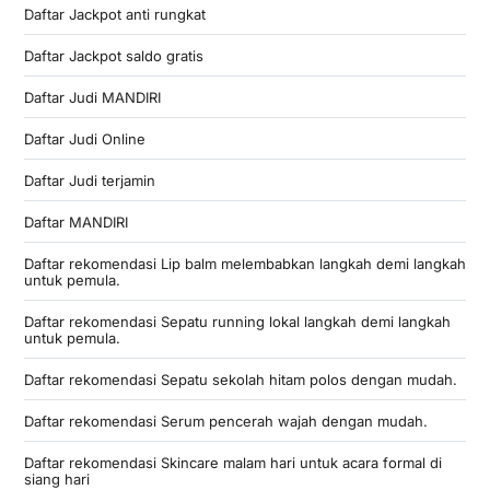
Daftar Jackpot anti rungkat
Daftar Jackpot saldo gratis
Daftar Judi MANDIRI
Daftar Judi Online
Daftar Judi terjamin
Daftar MANDIRI
Daftar rekomendasi Lip balm melembabkan langkah demi langkah
untuk pemula.
Daftar rekomendasi Sepatu running lokal langkah demi langkah
untuk pemula.
Daftar rekomendasi Sepatu sekolah hitam polos dengan mudah.
Daftar rekomendasi Serum pencerah wajah dengan mudah.
Daftar rekomendasi Skincare malam hari untuk acara formal di
siang hari