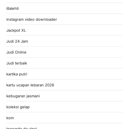
iltalehti
instagram video downloader
Jackpot XL
Judi 24 Jam
Judi Online
Judi terbaik
kartika putri
kartu ucapan lebaran 2026
kebugaran jasmani
koleksi gelap
kom
leonardo da vinci