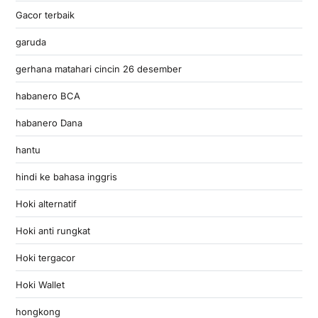
Gacor terbaik
garuda
gerhana matahari cincin 26 desember
habanero BCA
habanero Dana
hantu
hindi ke bahasa inggris
Hoki alternatif
Hoki anti rungkat
Hoki tergacor
Hoki Wallet
hongkong