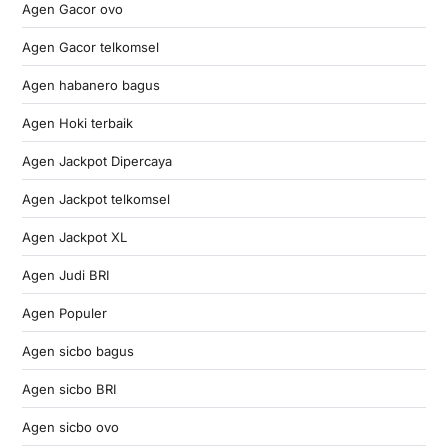
Agen Gacor ovo
Agen Gacor telkomsel
Agen habanero bagus
Agen Hoki terbaik
Agen Jackpot Dipercaya
Agen Jackpot telkomsel
Agen Jackpot XL
Agen Judi BRI
Agen Populer
Agen sicbo bagus
Agen sicbo BRI
Agen sicbo ovo