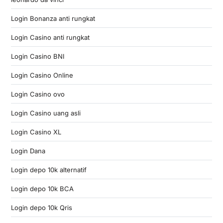
Login Bonanza anti rungkat
Login Casino anti rungkat
Login Casino BNI
Login Casino Online
Login Casino ovo
Login Casino uang asli
Login Casino XL
Login Dana
Login depo 10k alternatif
Login depo 10k BCA
Login depo 10k Qris