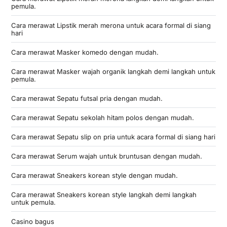
pemula.
Cara merawat Lipstik merah merona untuk acara formal di siang
hari
Cara merawat Masker komedo dengan mudah.
Cara merawat Masker wajah organik langkah demi langkah untuk
pemula.
Cara merawat Sepatu futsal pria dengan mudah.
Cara merawat Sepatu sekolah hitam polos dengan mudah.
Cara merawat Sepatu slip on pria untuk acara formal di siang hari
Cara merawat Serum wajah untuk bruntusan dengan mudah.
Cara merawat Sneakers korean style dengan mudah.
Cara merawat Sneakers korean style langkah demi langkah
untuk pemula.
Casino bagus