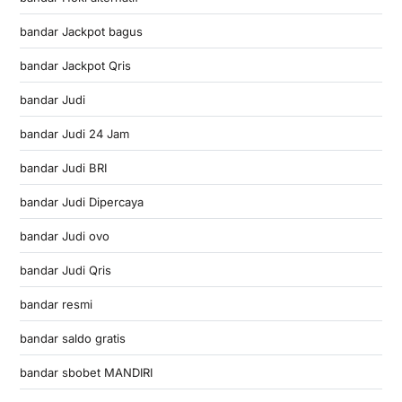
bandar Jackpot bagus
bandar Jackpot Qris
bandar Judi
bandar Judi 24 Jam
bandar Judi BRI
bandar Judi Dipercaya
bandar Judi ovo
bandar Judi Qris
bandar resmi
bandar saldo gratis
bandar sbobet MANDIRI