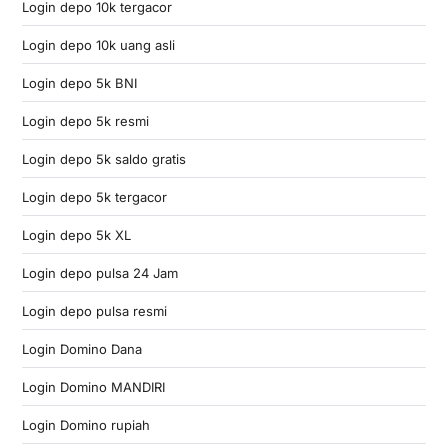
Login depo 10k tergacor
Login depo 10k uang asli
Login depo 5k BNI
Login depo 5k resmi
Login depo 5k saldo gratis
Login depo 5k tergacor
Login depo 5k XL
Login depo pulsa 24 Jam
Login depo pulsa resmi
Login Domino Dana
Login Domino MANDIRI
Login Domino rupiah