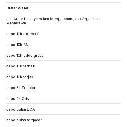
Daftar Wallet
dan Kontribusinya dalam Mengembangkan Organisasi
Mahasiswa
depo 10k alternatif
depo 10k BNI
depo 10k saldo gratis
depo 10k terbaik
depo 10k terjitu
depo 5k Populer
depo 5k Qris
depo pulsa BCA
depo pulsa tergacor