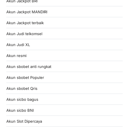
Akun Jackpot BRI
Akun Jackpot MANDIRI
Akun Jackpot terbaik
Akun Judi telkomsel
Akun Judi XL
Akun resmi
Akun sbobet anti rungkat
Akun sbobet Populer
Akun sbobet Qris
Akun sicbo bagus
Akun sicbo BNI
Akun Slot Dipercaya